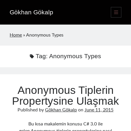
Gökhan Gökalp
open
primary
Sidebar
menu
Language switcher
Home
»
Anonymous Types
English
EN
Türkçe
TR
Tag:
Anonymous Types
Publications
Anonymous Tiplerin
Propertysine Ulaşmak
Published by
Gökhan Gökalp
on
June 11, 2015
Bu kısa makalemin konusu C# 3.0 ile