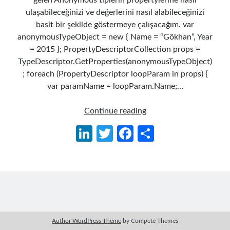
gelen Anonymous tiplerin propertylerine nasıl
ulaşabileceğinizi ve değerlerini nasıl alabileceğinizi
basit bir şekilde göstermeye çalışacağım. var
anonymousTypeObject = new { Name = “Gökhan”, Year
= 2015 }; PropertyDescriptorCollection props =
TypeDescriptor.GetProperties(anonymousTypeObject)
; foreach (PropertyDescriptor loopParam in props) {
var paramName = loopParam.Name;…
Anonymous
Continue reading
Tiplerin
Li
T
Fa
S
Propertysine
n
w
ce
h
Ulaşmak
ke
itt
b
ar
dI
er
o
e
n
o
k
Author WordPress Theme
by Compete Themes