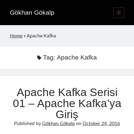
Gökhan Gökalp
open
primary
Sidebar
menu
Language switcher
Home
»
Apache Kafka
English
EN
Türkçe
TR
Tag:
Apache Kafka
Publications
Apache Kafka Serisi
01 – Apache Kafka’ya
Giriş
Published by
Gökhan Gökalp
on
October 24, 2016