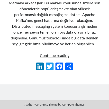
Merhaba arkadaşlar. Bu makale konusunda sizlere son
dönemlerde popülerleşmekte olan yüksek
performanslı dağıtık mesajlaşma sistemi Apache
Kafka’nın, genel hatlarına değiniyor olacağım.
Distributed messaging system konusuna girmeden
önce, her şeyin temeli olan big data olayına biraz
değinelim. Günümüz teknolojisinde big data denilen
şey, git gide hızla büyümeye ve her an oluşabilen…
Apache
Continue reading
Kafka
Li
T
Fa
S
Serisi
n
w
ce
h
01
–
ke
itt
b
ar
Apache
dI
er
o
e
Kafka’ya
n
o
Giriş
k
Author WordPress Theme
by Compete Themes