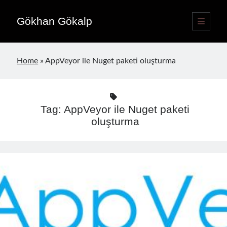
Gökhan Gökalp
open
primary
Sidebar
menu
Language switcher
Home
»
AppVeyor ile Nuget paketi oluşturma
English
EN
Türkçe
TR
Tag:
AppVeyor ile Nuget paketi
Publications
oluşturma