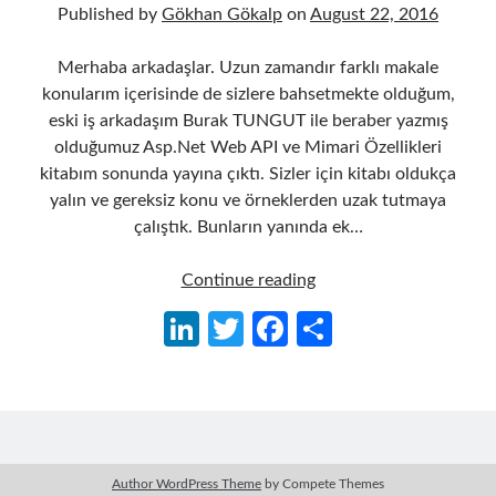
Published by
Gökhan Gökalp
on
August 22, 2016
Merhaba arkadaşlar. Uzun zamandır farklı makale
konularım içerisinde de sizlere bahsetmekte olduğum,
eski iş arkadaşım Burak TUNGUT ile beraber yazmış
olduğumuz Asp.Net Web API ve Mimari Özellikleri
kitabım sonunda yayına çıktı. Sizler için kitabı oldukça
yalın ve gereksiz konu ve örneklerden uzak tutmaya
çalıştık. Bunların yanında ek…
Asp.Net
Continue reading
Web
Li
T
Fa
S
API
n
w
ce
h
and
Architectural
ke
itt
b
ar
Features
dI
er
o
e
Book
n
o
Author WordPress Theme
by Compete Themes