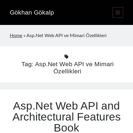
Gökhan Gökalp
open
primary
Sidebar
menu
Language switcher
Home
»
Asp.Net Web API ve Mimari Özellikleri
English
EN
Türkçe
TR
Tag:
Asp.Net Web API ve Mimari
Publications
Özellikleri
Asp.Net Web API and
Architectural Features
Book