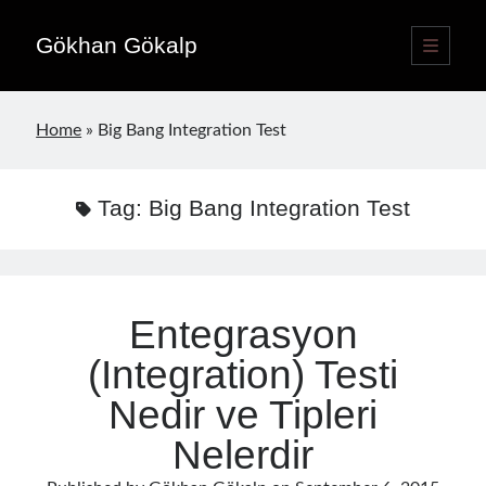
Gökhan Gökalp
open
primary
Sidebar
menu
Language switcher
Home
»
Big Bang Integration Test
English
EN
Türkçe
TR
Tag:
Big Bang Integration Test
Publications
Entegrasyon
(Integration) Testi
Nedir ve Tipleri
Nelerdir