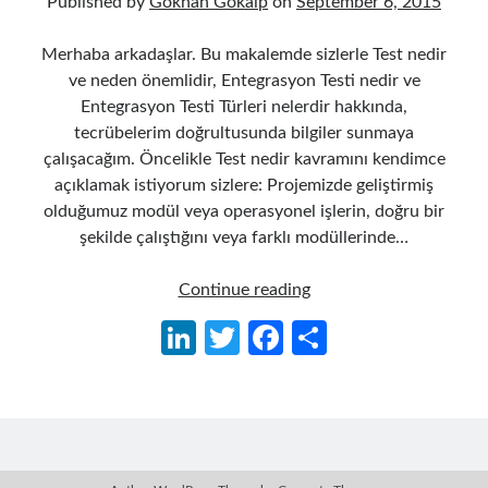
Published by
Gökhan Gökalp
on
September 6, 2015
Merhaba arkadaşlar. Bu makalemde sizlerle Test nedir
ve neden önemlidir, Entegrasyon Testi nedir ve
Entegrasyon Testi Türleri nelerdir hakkında,
tecrübelerim doğrultusunda bilgiler sunmaya
çalışacağım. Öncelikle Test nedir kavramını kendimce
açıklamak istiyorum sizlere: Projemizde geliştirmiş
olduğumuz modül veya operasyonel işlerin, doğru bir
şekilde çalıştığını veya farklı modüllerinde…
Entegrasyon
Continue reading
(Integration)
Li
T
Fa
S
Testi
n
w
ce
h
Nedir
ve
ke
itt
b
ar
Tipleri
dI
er
o
e
Nelerdir
n
o