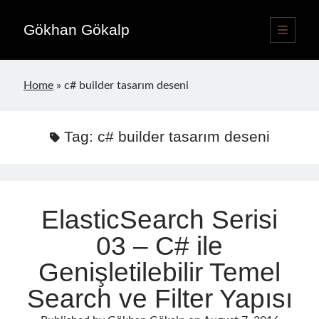
Gökhan Gökalp
open
primary
Sidebar
menu
Language switcher
Home
»
c# builder tasarım deseni
English
EN
Türkçe
TR
Tag:
c# builder tasarım deseni
Publications
ElasticSearch Serisi
03 – C# ile
Genişletilebilir Temel
Search ve Filter Yapısı