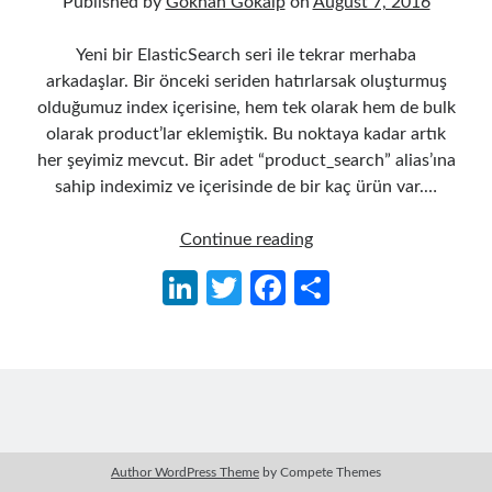
Published by
Gökhan Gökalp
on
August 7, 2016
Yeni bir ElasticSearch seri ile tekrar merhaba
arkadaşlar. Bir önceki seriden hatırlarsak oluşturmuş
olduğumuz index içerisine, hem tek olarak hem de bulk
olarak product’lar eklemiştik. Bu noktaya kadar artık
her şeyimiz mevcut. Bir adet “product_search” alias’ına
sahip indeximiz ve içerisinde de bir kaç ürün var.…
ElasticSearch
Continue reading
Serisi
Li
T
Fa
S
03
n
w
ce
h
–
C#
ke
itt
b
ar
ile
dI
er
o
e
Genişletilebilir
n
o
Temel
Search
k
Author WordPress Theme
by Compete Themes
ve