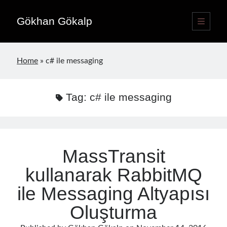
Gökhan Gökalp
open
primary
Sidebar
menu
Language switcher
Home
»
c# ile messaging
English
EN
Türkçe
TR
Tag:
c# ile messaging
Publications
MassTransit
kullanarak RabbitMQ
ile Messaging Altyapısı
Oluşturma