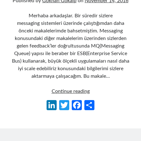
Published by
Gökhan Gökalp
on
November 14, 2016
Merhaba arkadaşlar. Bir süredir sizlere
messaging sistemleri üzerinde çalıştığımdan daha
önceki makalelerimde bahsetmiştim. Messaging
konusundaki diğer makalelerim üzerinden sizlerden
gelen feedback’ler doğrultusunda MQ(Messaging
Queue) yapısı ile beraber bir ESB(Enterprise Service
Bus) kullanarak, büyük ölçekli uygulamaları nasıl daha
iyi scale edebiliriz konusundaki bilgilerimi sizlere
aktarmaya çalışacağım. Bu makale…
MassTransit
Continue reading
kullanarak
Li
T
Fa
S
RabbitMQ
n
w
ce
h
ile
Messaging
ke
itt
b
ar
Altyapısı
dI
er
o
e
Oluşturma