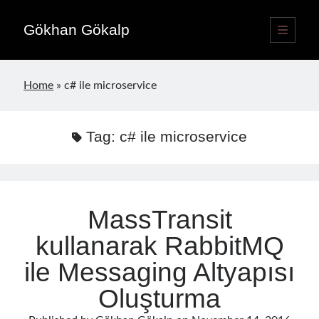
Gökhan Gökalp
open
primary
Sidebar
menu
Language switcher
Home
»
c# ile microservice
English
EN
Türkçe
TR
Tag:
c# ile microservice
Publications
MassTransit
kullanarak RabbitMQ
ile Messaging Altyapısı
Oluşturma