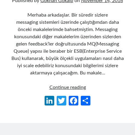
Published by
Gökhan Gökalp
on
November 14, 2016
Merhaba arkadaşlar. Bir süredir sizlere
messaging sistemleri üzerinde çalıştığımdan daha
önceki makalelerimde bahsetmiştim. Messaging
konusundaki diğer makalelerim üzerinden sizlerden
gelen feedback’ler doğrultusunda MQ(Messaging
Queue) yapısı ile beraber bir ESB(Enterprise Service
Bus) kullanarak, büyük ölçekli uygulamaları nasıl daha
iyi scale edebiliriz konusundaki bilgilerimi sizlere
aktarmaya çalışacağım. Bu makale…
MassTransit
Continue reading
kullanarak
Li
T
Fa
S
RabbitMQ
n
w
ce
h
ile
Messaging
ke
itt
b
ar
Altyapısı
dI
er
o
e
Oluşturma