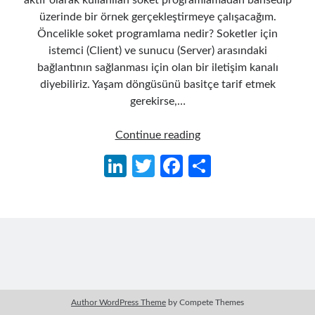
aktif olarak kullanılan soket programlamadan bahsedip
üzerinde bir örnek gerçekleştirmeye çalışacağım.
Öncelikle soket programlama nedir? Soketler için
istemci (Client) ve sunucu (Server) arasındaki
bağlantının sağlanması için olan bir iletişim kanalı
diyebiliriz. Yaşam döngüsünü basitçe tarif etmek
gerekirse,…
C#
Continue reading
ile
Li
T
Fa
S
Asenkron
n
w
ce
h
Socket
Programlama
ke
itt
b
ar
dI
er
o
e
n
o
k
Author WordPress Theme
by Compete Themes