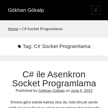
Gökhan Gökalp
open
primary
Sidebar
menu
Language switcher
Home
»
C# Socket Programlama
English
EN
Türkçe
TR
Tag:
C# Socket Programlama
Publications
C# ile Asenkron
Socket Programlama
Published by
Gökhan Gökalp
on
June 4, 2015
Kimine göre eskide kalmış olsa da, hala birçok yerde