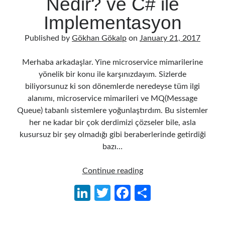
Nedir? ve C# ile
Implementasyon
Published by
Gökhan Gökalp
on
January 21, 2017
Merhaba arkadaşlar. Yine microservice mimarilerine
yönelik bir konu ile karşınızdayım. Sizlerde
biliyorsunuz ki son dönemlerde neredeyse tüm ilgi
alanımı, microservice mimarileri ve MQ(Message
Queue) tabanlı sistemlere yoğunlaştırdım. Bu sistemler
her ne kadar bir çok derdimizi çözseler bile, asla
kusursuz bir şey olmadığı gibi beraberlerinde getirdiği
bazı…
Microservice
Continue reading
Mimarilerinde
Li
T
Fa
S
Consumer
n
w
ce
h
Driven
Contracts