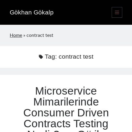
Gökhan Gökalp
open
primary
Sidebar
menu
Language switcher
Home
»
contract test
English
EN
Türkçe
TR
Tag:
contract test
Publications
Microservice
Mimarilerinde
Consumer Driven
Contracts Testing