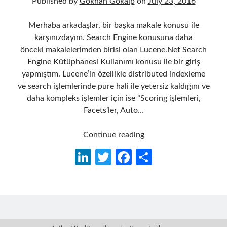
Published by
Gökhan Gökalp
on
July 23, 2016
Merhaba arkadaşlar, bir başka makale konusu ile
karşınızdayım. Search Engine konusuna daha
önceki makalelerimden birisi olan Lucene.Net Search
Engine Kütüphanesi Kullanımı konusu ile bir giriş
yapmıştım. Lucene’in özellikle distributed indexleme
ve search işlemlerinde pure hali ile yetersiz kaldığını ve
daha kompleks işlemler için ise “Scoring işlemleri,
Facets’ler, Auto…
ElasticSearch’e
Continue reading
Başlarken
Li
T
Fa
S
(Kurulum,
n
w
ce
h
Kibana,
Marvel
ke
itt
b
ar
ve
dI
er
o
e
Sense)
n
o