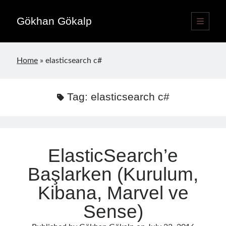
Gökhan Gökalp
open
primary
Sidebar
menu
Language switcher
Home
»
elasticsearch c#
English
EN
Türkçe
TR
Tag:
elasticsearch c#
Publications
ElasticSearch’e
Başlarken (Kurulum,
Kibana, Marvel ve
Sense)