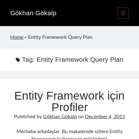
Gökhan Gökalp
open
primary
Sidebar
menu
Language switcher
Home
»
Entity Framework Query Plan
English
EN
Türkçe
TR
Tag:
Entity Framework Query Plan
Publications
Entity Framework için
Profiler
Published by
Gökhan Gökalp
on
December 4, 2015
Merhaba arkadaşlar. Bu makalemde sizlere Entity