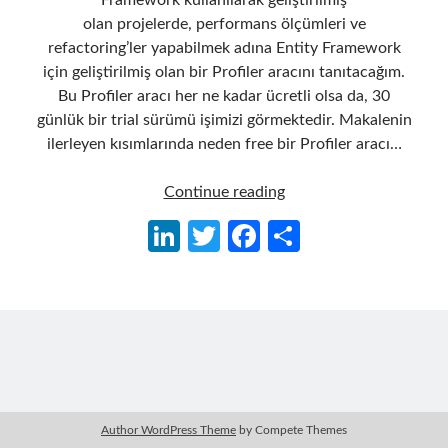
Framework kullanılarak geliştirilmiş
olan projelerde, performans ölçümleri ve
refactoring’ler yapabilmek adına Entity Framework
için geliştirilmiş olan bir Profiler aracını tanıtacağım.
Bu Profiler aracı her ne kadar ücretli olsa da, 30
günlük bir trial sürümü işimizi görmektedir. Makalenin
ilerleyen kısımlarında neden free bir Profiler aracı…
Entity
Continue reading
Framework
Li
T
Fa
S
için
n
w
ce
h
Profiler
ke
itt
b
ar
dI
er
o
e
n
o
k
Author WordPress Theme
by Compete Themes