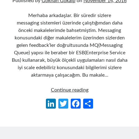
Published by
Gökhan Gökalp
on
November 14, 2016
Merhaba arkadaşlar. Bir süredir sizlere
messaging sistemleri üzerinde çalıştığımdan daha
önceki makalelerimde bahsetmiştim. Messaging
konusundaki diğer makalelerim üzerinden sizlerden
gelen feedback’ler doğrultusunda MQ(Messaging
Queue) yapısı ile beraber bir ESB(Enterprise Service
Bus) kullanarak, büyük ölçekli uygulamaları nasıl daha
iyi scale edebiliriz konusundaki bilgilerimi sizlere
aktarmaya çalışacağım. Bu makale…
MassTransit
Continue reading
kullanarak
Li
T
Fa
S
RabbitMQ
n
w
ce
h
ile
Messaging
ke
itt
b
ar
Altyapısı
dI
er
o
e
Oluşturma