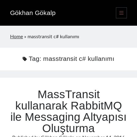
Gökhan Gökalp
open
primary
Sidebar
menu
Language switcher
Home
»
masstransit c# kullanımı
English
EN
Türkçe
TR
Tag:
masstransit c# kullanımı
Publications
MassTransit
kullanarak RabbitMQ
ile Messaging Altyapısı
Oluşturma