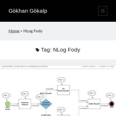
Gökhan Gökalp
open
primary
Sidebar
menu
Language switcher
Home
»
NLog Fody
English
EN
Türkçe
TR
Tag:
NLog Fody
Publications