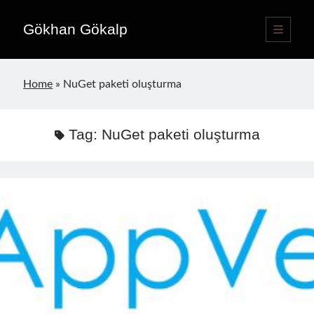
Gökhan Gökalp
open
primary
Sidebar
menu
Language switcher
Home
»
NuGet paketi oluşturma
English
EN
Türkçe
TR
Tag:
NuGet paketi oluşturma
Publications