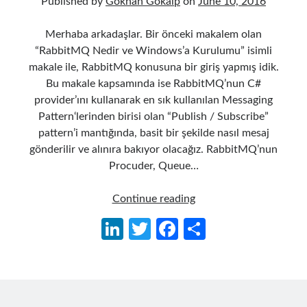
Published by
Gökhan Gökalp
on
June 10, 2016
Merhaba arkadaşlar. Bir önceki makalem olan
“RabbitMQ Nedir ve Windows’a Kurulumu” isimli
makale ile, RabbitMQ konusuna bir giriş yapmış idik.
Bu makale kapsamında ise RabbitMQ’nun C#
provider’ını kullanarak en sık kullanılan Messaging
Pattern‘lerinden birisi olan “Publish / Subscribe”
pattern’i mantığında, basit bir şekilde nasıl mesaj
gönderilir ve alınıra bakıyor olacağız. RabbitMQ’nun
Procuder, Queue…
C#
Continue reading
ile
Li
T
Fa
S
RabbitMQ
n
w
ce
h
Client’ı
kullanarak
ke
itt
b
ar
Publisher
dI
er
o
e
ve