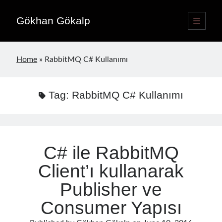
Gökhan Gökalp
open
primary
Sidebar
menu
Language switcher
Home
»
RabbitMQ C# Kullanımı
English
EN
Türkçe
TR
Tag:
RabbitMQ C# Kullanımı
Publications
C# ile RabbitMQ
Client’ı kullanarak
Publisher ve
Consumer Yapısı