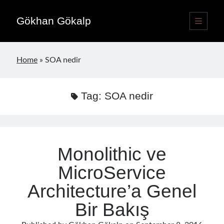
Gökhan Gökalp
open
primary
Sidebar
menu
Language switcher
Home
»
SOA nedir
English
EN
Türkçe
TR
Tag:
SOA nedir
Publications
Monolithic ve
MicroService
Architecture’a Genel
Bir Bakış