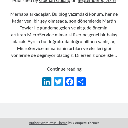
Published by
Gökhan Gökalp
on
September 8, 2016
Merhaba arkadaşlar. Bu blog yazımdaki konum, her ne
kadar yeni bir şey olmasada, son dönemlerde Martin
Fowler ile gündeme gelen ve git gide önemini
arttıran MicroService mimarisi üzerine genel bir bakış
olacak. Ayrıca bu doğrultuda doğru bilinen yanlışlar,
MicroService mimarisinin artıları ve eksileri gibi
yönlerine de değiniyor olacağız. Dilerseniz öncelikle…
Monolithic
Continue reading
ve
Li
T
Fa
S
MicroService
n
w
ce
h
Architecture’a
Genel
ke
itt
b
ar
Bir
dI
er
o
e
Bakış
n
o
Author WordPress Theme
by Compete Themes
k