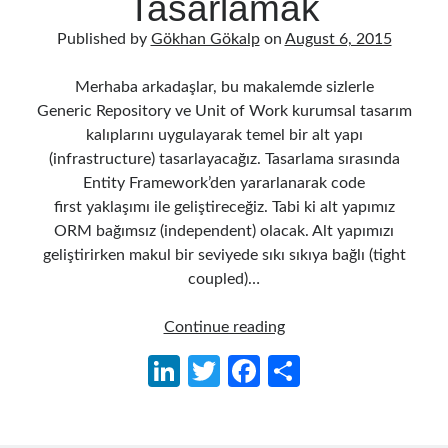
Tasarlamak
Published by
Gökhan Gökalp
on
August 6, 2015
Merhaba arkadaşlar, bu makalemde sizlerle
Generic Repository ve Unit of Work kurumsal tasarım
kalıplarını uygulayarak temel bir alt yapı
(infrastructure) tasarlayacağız. Tasarlama sırasında
Entity Framework’den yararlanarak code
first yaklaşımı ile geliştireceğiz. Tabi ki alt yapımız
ORM bağımsız (independent) olacak. Alt yapımızı
geliştirirken makul bir seviyede sıkı sıkıya bağlı (tight
coupled)…
Generic
Continue reading
Repository
Li
T
Fa
S
ve
n
w
ce
h
Unit
of
ke
itt
b
ar
Work