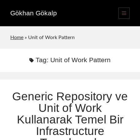
Gökhan Gökalp
open
primary
Sidebar
menu
Language switcher
Home
»
Unit of Work Pattern
English
EN
Türkçe
TR
Tag:
Unit of Work Pattern
Publications
Generic Repository ve
Unit of Work
Kullanarak Temel Bir
Infrastructure