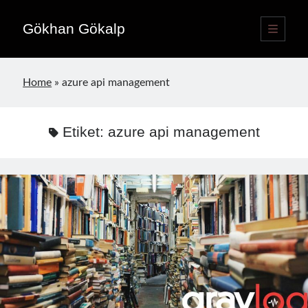
Gökhan Gökalp
ana
menüyü
Yan
aç
Language switcher
Menü
Home
»
azure api management
Türkçe
TR
English
EN
Etiket:
azure api management
Yayınlar