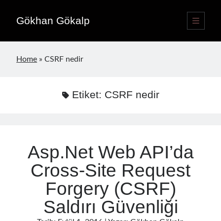
Gökhan Gökalp
ana
menüyü
Yan
aç
Language switcher
Menü
Home
»
CSRF nedir
Türkçe
TR
English
EN
Etiket:
CSRF nedir
Yayınlar
Asp.Net Web API’da
Cross-Site Request
Forgery (CSRF)
Saldırı Güvenliği