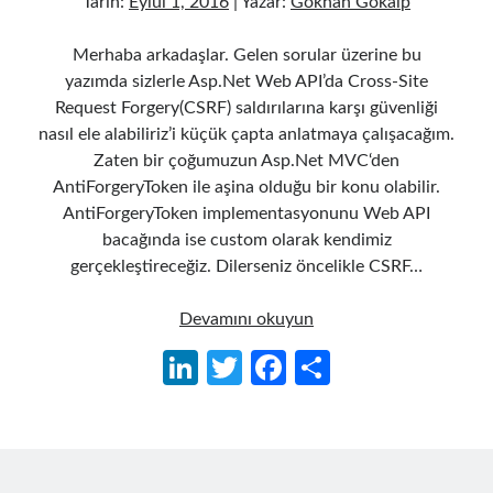
Tarih:
Eylül 1, 2016
| Yazar:
Gökhan Gökalp
Merhaba arkadaşlar. Gelen sorular üzerine bu
yazımda sizlerle Asp.Net Web API’da Cross-Site
Request Forgery(CSRF) saldırılarına karşı güvenliği
nasıl ele alabiliriz’i küçük çapta anlatmaya çalışacağım.
Zaten bir çoğumuzun Asp.Net MVC‘den
AntiForgeryToken ile aşina olduğu bir konu olabilir.
AntiForgeryToken implementasyonunu Web API
bacağında ise custom olarak kendimiz
gerçekleştireceğiz. Dilerseniz öncelikle CSRF…
Asp.Net
Devamını okuyun
Web
Li
T
Fa
S
API’da
n
w
ce
h
Cross-
Site
ke
itt
b
ar
Request
dI
er
o
e
Forgery