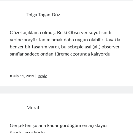
February 2021
(1)
January 2021
(1)
Tolga Togan Düz
November 2020
(1)
October 2020
(1)
July 2020
(1)
Güzel açıklama olmuş. Belki Observer soyut sınıfı
June 2020
(1)
yerine arayüz tanımlamak daha uygun olabilir. Java’da
May 2020
(1)
benzer bir tasarım vardı, bu sebeple asıl (alt) observer
March 2020
(1)
sınıflar sadece ondan türemek zorunda kalıyordu.
February 2020
(1)
January 2020
(2)
December 2019
(1)
#
July 11, 2015
Reply
October 2019
(1)
August 2019
(1)
July 2019
(1)
June 2019
(2)
Murat
May 2019
(1)
April 2019
(3)
March 2019
(1)
Gerçekten şu ana kadar gördüğüm en açıklayıcı
January 2019
(1)
örnek.Teşekkürler