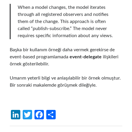
March 2016
(1)
When a model changes, the model iterates
February 2016
(2)
through all registered observers and notifies
January 2016
(1)
them of the change. This approach is often
December 2015
(1)
called “publish-subscribe.” The model never
November 2015
(2)
requires specific information about any views.
October 2015
(1)
September 2015
(3)
Başka bir kullanım örneği daha vermek gerekirse de
August 2015
(1)
event-based programlamada
event-delegate
ilişkileri
July 2015
(6)
örnek gösterilebilir.
June 2015
(6)
May 2015
(1)
Umarım yeterli bilgi ve anlaşılabilir bir örnek olmuştur.
December 2014
(2)
Bir sonraki makalemde görüşmek dileğiyle.
November 2014
(1)
September 2014
(1)
July 2014
(4)
Li
T
Fa
S
n
w
ce
h
Archives
April 2026
(1)