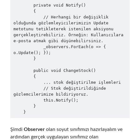
        private void Notify()

Serverless
(1)
        {

Slides
(10)
            // Herhangi bir değişiklik 
SOA
(2)
olduğunda gözlemleyicilerimizin Update 
Tasarım Kalıpları (Design Patterns)
(7)
metotunu tetikleterek istenilen aksiyonu 
gerçekleştirebiliriz. Örneğin: Kullanıcılara 
Tasarım Prensipleri (Design Principles)
(5)
e-posta atmak gibi düşünebilirsiniz.

Test Driven Development
(4)
            _observers.ForEach(o => { 
Uncategorized
(2)
o.Update(); });

WPF
(2)
        }

        public void ChangeStock()

        {

Comments
            ... stok değiştirilme işlemleri

            // Stok değiştirildiğinde 
3 Core Pillars of AI Agent Access Control | Nordic APIs |
on
Runtime
gözlemcilerimize bildiriyoruz.

Governance for AI Agents: Policy-as-Code with OPA
            this.Notify();

Gökhan Gökalp
on
Building an AI Agent in .NET: Deterministic Routing
        }

and Intelligent Search with Microsoft Agent Framework
    }
Kiril
on
Building an AI Agent in .NET: Deterministic Routing and
Intelligent Search with Microsoft Agent Framework
Şimdi
Observer
olan soyut sınıfımızı hazırlayalım ve
Runtime Governance for AI Agents: Policy-as-Code with OPA - Gökhan
ardından gerçek uygulayan sınıfımız olan
Gökalp
on
Securing the Supply Chain of Containerized Applications to