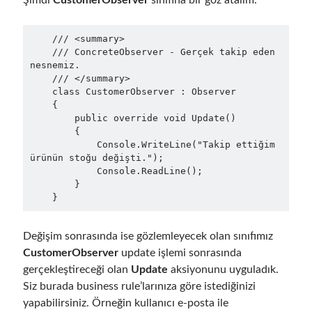
Şimdi
CustomerObserver
sınıfına bir göz atalım.
asp.net core kubernetes
azure
    /// <summary>

azure kubernetes service
azure pipeline
    /// ConcreteObserver - Gerçek takip eden 
C#
nesnemiz.

c# messaging
clean architecture
    /// </summary>

container security
developer experience
    class CustomerObserver : Observer

    {

dotnet
docker
devex
        public override void Update()

        {

dotnet core
dotnetconf
elasticsearch
            Console.WriteLine("Takip ettiğim 
ürünün stoğu değişti.");

event driven
hexagonal architecture
            Console.ReadLine();

        }

kubernetes
llm
masstransit
    }
MicroService
Messaging
Değişim sonrasında ise gözlemleyecek olan sınıfımız
microsoft orleans
CustomerObserver
update işlemi sonrasında
gerçekleştireceği olan
Update
aksiyonunu uyguladık.
Nesne Yönelimli Programlama
NLog
Siz burada business rule’larınıza göre istediğinizi
OAuth
OAuth 2.0
yapabilirsiniz. Örneğin kullanıcı e-posta ile