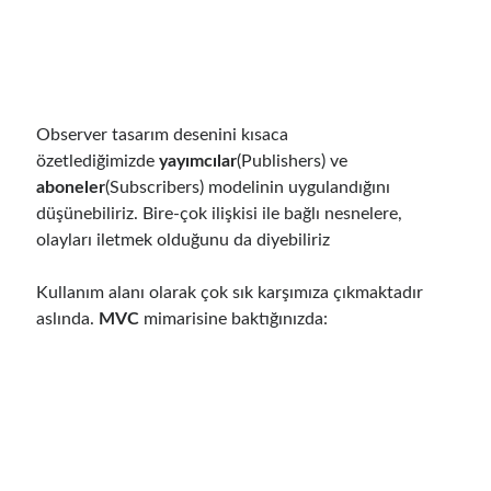
May 2020
(1)
March 2020
(1)
February 2020
(1)
January 2020
(2)
December 2019
(1)
Observer tasarım desenini kısaca
October 2019
(1)
özetlediğimizde
yayımcılar
(Publishers) ve
August 2019
(1)
aboneler
(Subscribers) modelinin uygulandığını
July 2019
(1)
düşünebiliriz. Bire-çok ilişkisi ile bağlı nesnelere,
June 2019
(2)
olayları iletmek olduğunu da diyebiliriz
May 2019
(1)
April 2019
(3)
Kullanım alanı olarak çok sık karşımıza çıkmaktadır
March 2019
(1)
aslında.
MVC
mimarisine baktığınızda:
January 2019
(1)
December 2018
(3)
September 2018
(1)
June 2018
(1)
April 2018
(1)
February 2018
(1)
January 2018
(1)