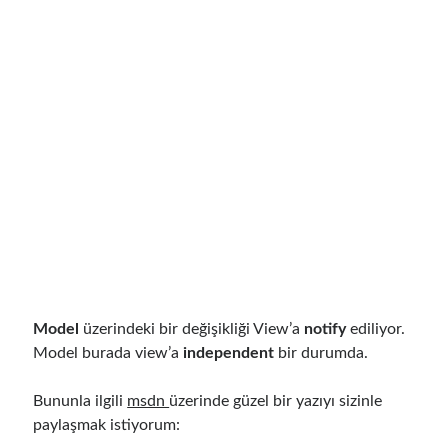
December 2017
(1)
November 2017
(1)
October 2017
(1)
September 2017
(2)
July 2017
(1)
June 2017
(2)
May 2017
(4)
April 2017
(2)
March 2017
(1)
February 2017
(1)
January 2017
(3)
November 2016
(1)
October 2016
(5)
Model
üzerindeki bir değişikliği View’a
notify
ediliyor.
September 2016
(4)
Model burada view’a
independent
bir durumda.
August 2016
(4)
July 2016
(2)
Bununla ilgili
msdn
üzerinde güzel bir yazıyı sizinle
June 2016
(1)
paylaşmak istiyorum:
May 2016
(2)