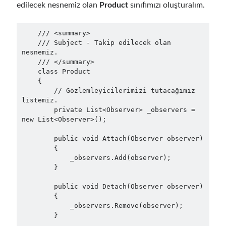
edilecek nesnemiz olan
Product
sınıfımızı oluşturalım.
Behavior Driven Development
(1)
CI (Continuous Integration)
(4)
Cloud
(3)
    /// <summary>

Containerizing
(20)
    /// Subject - Takip edilecek olan 
nesnemiz.

dotnet
(9)
    /// </summary>

GraphQL
(1)
    class Product

Kurumsal Tasarım Kalıpları (Enterprise Design Patterns)
(2)
    {

Logging
(4)
        // Gözlemleyicilerimizi tutacağımız 
listemiz.

Messaging
(17)
        private List<Observer> _observers = 
Microservices
(24)
new List<Observer>();

Nesne Yönelimli Programlama (Object Oriented Programming)
(6)
NoSQL
(2)
        public void Attach(Observer observer)

        {

ORM
(2)
            _observers.Add(observer);

Performans (Profiling)
(6)
        }

Platform Engineering
(2)
        public void Detach(Observer observer)

RabbitMQ
(9)
        {

Refactoring
(4)
            _observers.Remove(observer);

Search Engine
(7)
        }

Seminar
(8)