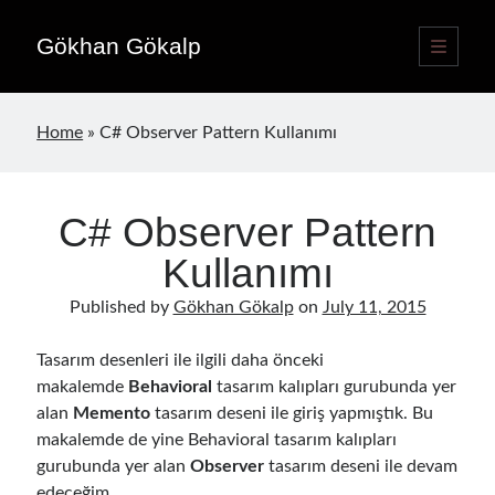
Gökhan Gökalp
open
primary
Sidebar
menu
Language switcher
Home
»
C# Observer Pattern Kullanımı
English
EN
Türkçe
TR
C# Observer Pattern
Publications
Kullanımı
Published by
Gökhan Gökalp
on
July 11, 2015
Tasarım desenleri ile ilgili daha önceki
makalemde
Behavioral
tasarım kalıpları gurubunda yer
alan
Memento
tasarım deseni ile giriş yapmıştık. Bu
makalemde de yine Behavioral tasarım kalıpları
gurubunda yer alan
Observer
tasarım deseni ile devam
edeceğim.