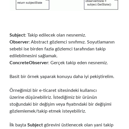
Follow
Gi
Li
Subject
: Takip edilecek olan nesnemiz.
t
n
Observer
: Abstract gözlemci sınıfımız. Soyutlamanın
H
ke
sebebi ise birden fazla gözlemci tarafından takip
Categories
u
dI
edilebilmesini sağlamak.
ConcreteObserver
: Gerçek takip eden nesnemiz.
.NET
(46)
b
n
.NET Core
(25)
Basit bir örnek yaparak konuyu daha iyi pekiştirelim.
Actor Programming Model
(3)
AI Agents
(2)
Örneğimizi bir e-ticaret sitesindeki kullanıcı
Architectural
(32)
üzerine düşünebiliriz. İstediğimiz bir ürünün
ASP.NET Core
(20)
stoğundaki bir değişim veya fiyatındaki bir değişimi
Asp.Net MVC
(1)
gözlemlemek/takip etmek isteyebiliriz.
Asp.Net Web API
(12)
Aspect Oriented Programming (AOP)
(1)
İlk başta
Subject
görevini üstlenecek olan yani takip
Azure
(27)