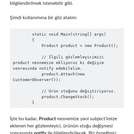
object oriented prensipleri
bilgilendirilmek istenebilir gibi.
Object Oriented Programming
Şimdi kullanımına bir göz atalım:
OOP
OPA
orleans
        static void Main(string[] args)

RabbitMQ
platform engineering
        {

            Product product = new Product();

resiliency
Saga
serverless
            // İlgili gözlemleyicimizi 
service mesh
Solid
product nesnemize ekliyoruz ki değişim 
sonrasında notify edebilelim.

            product.Attach(new 
CustomerObserver());

Archives
            // Ürün stoğunu değiştiriyoruz.

April 2026
(1)
            product.ChangeStock();

March 2026
(1)
        }
January 2026
(1)
August 2025
(2)
İşte bu kadar,
Product
nesnemize yani subject’imize
November 2024
(1)
eklenen her gözlemleyici, ürünün stoğu değişmesi
June 2024
(1)
sonrasında
notify
ile bilgilendirilecek. Biz örneğimiz