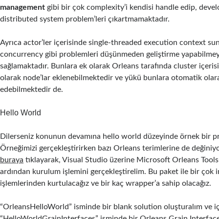
management
gibi bir çok complexity’i kendisi handle edip, devel
distributed system problem’leri çıkartmamaktadır.
Ayrıca actor’ler içerisinde single-threaded execution context s
concurrency gibi problemleri düşünmeden geliştirme yapabilme
sağlamaktadır. Bunlara ek olarak Orleans tarafında cluster içeri
olarak node’lar eklenebilmektedir ve yükü bunlara otomatik olar
edebilmektedir de.
Hello World
Dilerseniz konunun devamına hello world düzeyinde örnek bir pr
Örneğimizi gerçekleştirirken bazı Orleans terimlerine de değiniyo
buraya
tıklayarak, Visual Studio üzerine Microsoft Orleans Tools’
ardından kurulum işlemini gerçekleştirelim. Bu paket ile bir çok in
işlemlerinden kurtulacağız ve bir kaç wrapper’a sahip olacağız.
“OrleansHelloWorld” isminde bir blank solution oluşturalım ve iç
“HelloWorldGrainInterfaces” isminde bir Orleans Grain Interface