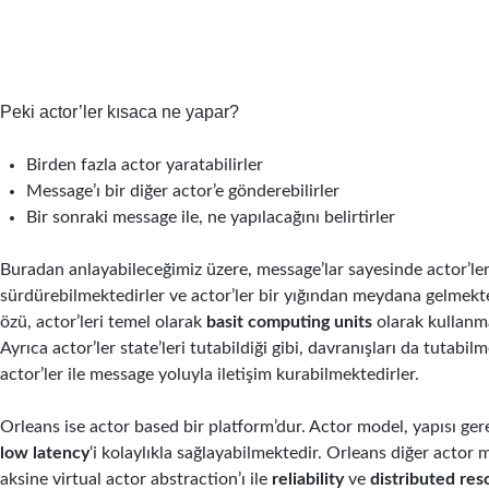
Peki actor’ler kısaca ne yapar?
Birden fazla actor yaratabilirler
Message’ı bir diğer actor’e gönderebilirler
Bir sonraki message ile, ne yapılacağını belirtirler
Buradan anlayabileceğimiz üzere, message’lar sayesinde actor’le
sürdürebilmektedirler ve actor’ler bir yığından meydana gelmekte
özü, actor’leri temel olarak
basit computing units
olarak kullanmak
Ayrıca actor’ler state’leri tutabildiği gibi, davranışları da tutabil
actor’ler ile message yoluyla iletişim kurabilmektedirler.
Orleans ise actor based bir platform’dur. Actor model, yapısı ger
low latency
‘i kolaylıkla sağlayabilmektedir. Orleans diğer actor 
aksine virtual actor abstraction’ı ile
reliability
ve
distributed res