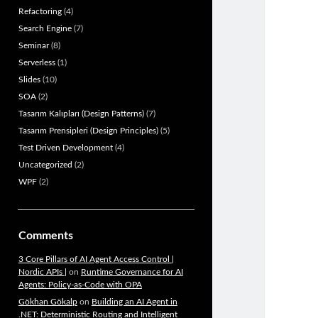
Refactoring
(4)
Search Engine
(7)
Seminar
(8)
Serverless
(1)
Slides
(10)
SOA
(2)
Tasarım Kalıpları (Design Patterns)
(7)
Tasarım Prensipleri (Design Principles)
(5)
Test Driven Development
(4)
Uncategorized
(2)
WPF
(2)
Comments
3 Core Pillars of AI Agent Access Control |
Nordic APIs |
on
Runtime Governance for AI
Agents: Policy-as-Code with OPA
Gökhan Gökalp
on
Building an AI Agent in
.NET: Deterministic Routing and Intelligent