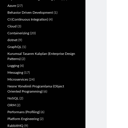
Azure
(27)
Behavior Driven Development
(1)
CI (Continuous Integration)
(4)
Cloud
(3)
Containerizing
(20)
dotnet
(9)
GraphQL
(1)
Kurumsal Tasarım Kalıpları (Enterprise Design
Patterns)
(2)
Logging
(4)
Messaging
(17)
Microservices
(24)
Nesne Yönelimli Programlama (Object
Oriented Programming)
(6)
NoSQL
(2)
ORM
(2)
Performans (Profiling)
(6)
Platform Engineering
(2)
RabbitMQ
(9)