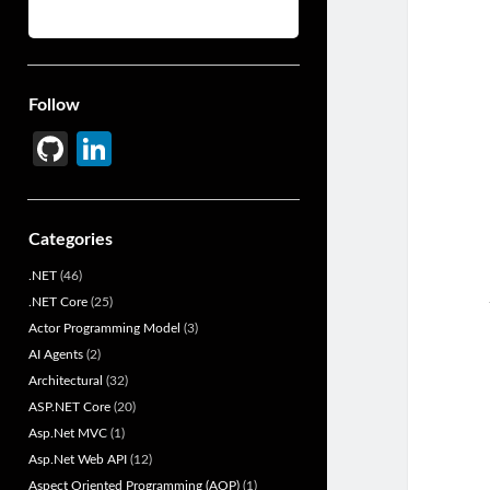
Follow
Gi
Li
t
n
H
ke
Categories
u
dI
.NET
(46)
b
n
.NET Core
(25)
Actor Programming Model
(3)
AI Agents
(2)
Architectural
(32)
ASP.NET Core
(20)
Asp.Net MVC
(1)
Asp.Net Web API
(12)
Aspect Oriented Programming (AOP)
(1)