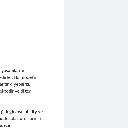
r yaşamlarını
dirler. Bu model’in
tır diyebiliriz.
mektedir ve diğer
eği
high availability
ve
model platform’larının
ource