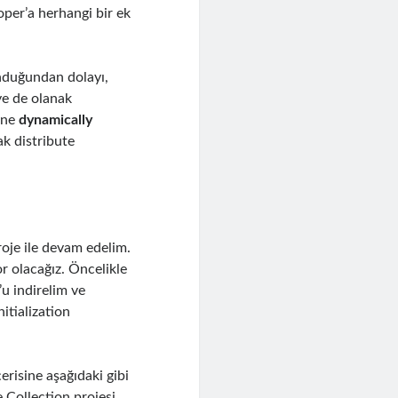
oper’a herhangi bir ek
unduğundan dolayı,
ye de olanak
sine
dynamically
ak distribute
oje ile devam edelim.
r olacağız. Öncelikle
u indirelim ve
itialization
erisine aşağıdaki gibi
 Collection projesi