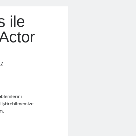
 ile
 Actor
17
blemlerini
eliştirebilmemize
m.