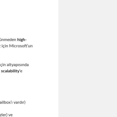
üşünmeden
high-
 için Microsoft’un
çin altyapısında
 scalability
‘e
ilbox’ı vardır)
ler) ve