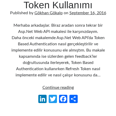
Token Kullanımı
Published by
Gökhan Gökalp
on
September 16, 2016
Merhaba arkadaşlar. Biraz aradan sonra tekrar bir
Asp.Net Web API makalesi ile karşınızdayım.
Daha önceki makalemde Asp.Net Web API’da Token
Based Authentication nasıl gerçekleştirilir ve
implemente edilir konusunu ele almıştım. Bu makale
kapsamında ise sizlerden gelen feedback’ler
doğrultusunda ilerleyerek, Token Based
Authentication kullanırken Refresh Token nasıl
implemente edilir ve nasıl çalışır konusunu da…
Asp.Net
Continue reading
Web
Li
T
Fa
S
API
n
w
ce
h
–
Token
ke
itt
b
ar