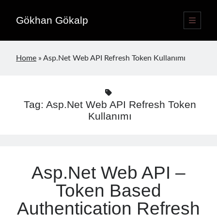
Gökhan Gökalp
open
primary
Sidebar
menu
Language switcher
Home
»
Asp.Net Web API Refresh Token Kullanımı
English
EN
Türkçe
TR
Tag:
Asp.Net Web API Refresh Token
Publications
Kullanımı
Asp.Net Web API –
Token Based
Authentication Refresh