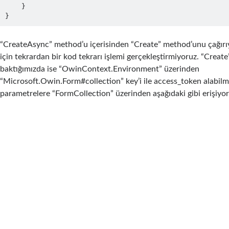
    }

}
“CreateAsync” method’u içerisinden “Create” method’unu çağırıy
için tekrardan bir kod tekrarı işlemi gerçekleştirmiyoruz. “Crea
baktığımızda ise “OwinContext.Environment” üzerinden
“Microsoft.Owin.Form#collection” key’i ile access_token alabilm
parametrelere “FormCollection” üzerinden aşağıdaki gibi erişiyor