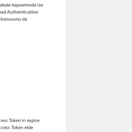
makale kapsamında ise
ased Authentication
ır konusunu da
ess Token’ın expire
Access Token elde