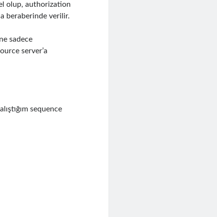
el olup, authorization
 beraberinde verilir.
ine sadece
source server’a
çalıştığım sequence