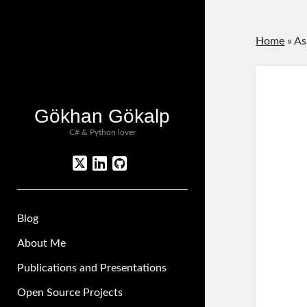
Home
»
As
Gökhan Gökalp
C# & Python lover
twitter
linkedin
github
Blog
About Me
Publications and Presentations
Open Source Projects