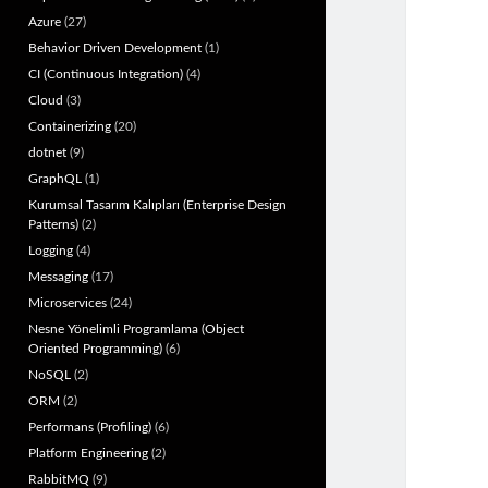
Azure
(27)
Behavior Driven Development
(1)
CI (Continuous Integration)
(4)
Cloud
(3)
Containerizing
(20)
dotnet
(9)
GraphQL
(1)
Kurumsal Tasarım Kalıpları (Enterprise Design
Patterns)
(2)
Logging
(4)
Messaging
(17)
Microservices
(24)
Nesne Yönelimli Programlama (Object
Oriented Programming)
(6)
NoSQL
(2)
ORM
(2)
Performans (Profiling)
(6)
Platform Engineering
(2)
RabbitMQ
(9)