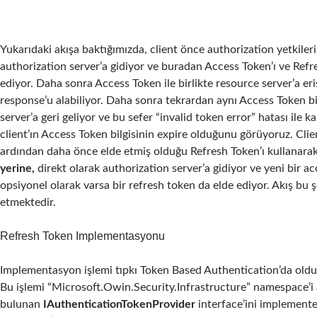
Yukarıdaki akışa baktığımızda, client önce authorization yetkileri
authorization server’a gidiyor ve buradan Access Token’ı ve Refr
ediyor. Daha sonra Access Token ile birlikte resource server’a eriş
response’u alabiliyor. Daha sonra tekrardan aynı Access Token bil
server’a geri geliyor ve bu sefer “invalid token error” hatası ile k
client’ın Access Token bilgisinin expire olduğunu görüyoruz. Clien
ardından daha önce elde etmiş olduğu Refresh Token’ı kullanara
yerine,
direkt olarak authorization server’a gidiyor ve yeni bir a
opsiyonel olarak varsa bir refresh token da elde ediyor. Akış bu
etmektedir.
Refresh Token Implementasyonu
Implementasyon işlemi tıpkı Token Based Authentication’da olduğu
Bu işlemi “Microsoft.Owin.Security.Infrastructure” namespace’i 
bulunan
IAuthenticationTokenProvider
interface’ini implement