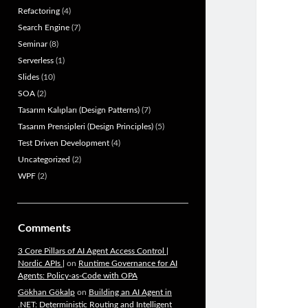
Refactoring
(4)
Search Engine
(7)
Seminar
(8)
Serverless
(1)
Slides
(10)
SOA
(2)
Tasarım Kalıpları (Design Patterns)
(7)
Tasarım Prensipleri (Design Principles)
(5)
Test Driven Development
(4)
Uncategorized
(2)
WPF
(2)
Comments
3 Core Pillars of AI Agent Access Control |
Nordic APIs |
on
Runtime Governance for AI
Agents: Policy-as-Code with OPA
Gökhan Gökalp
on
Building an AI Agent in
.NET: Deterministic Routing and Intelligent