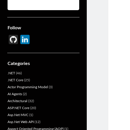
Follow
Gi
Li
t
n
H
ke
Categories
u
dI
.NET
(46)
b
n
.NET Core
(25)
Actor Programming Model
(3)
AI Agents
(2)
Architectural
(32)
ASP.NET Core
(20)
Asp.Net MVC
(1)
Asp.Net Web API
(12)
Aspect Oriented Programming (AOP)
(1)