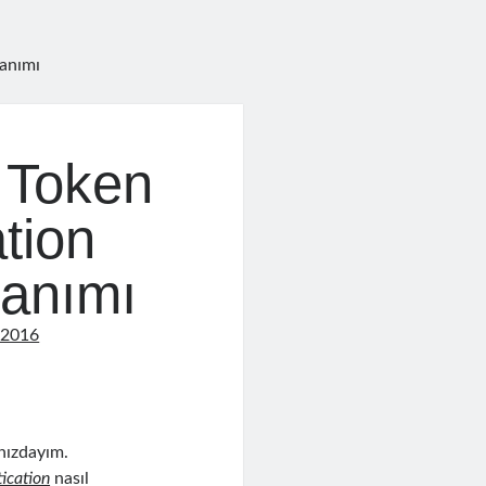
lanımı
 Token
tion
lanımı
 2016
ınızdayım.
ication
nasıl