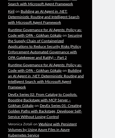
Search with Microsoft Agent Framework
Kiril
on
Building an AI Agent in .NET:
Deterministic Routing and Intelligent Search
with Microsoft Agent Framework
Runtime Governance for AI Agents: Policy-as-
Code with OPA - Gökhan Gökalp
on
Securing
the Supply Chain of Containerized
Applications to Reduce Security Risks (Policy
Enforcement-Automated Governance with
OPA Gatekeeper and Ratify) – Part 2
Runtime Governance for AI Agents: Policy-as-
Code with OPA - Gökhan Gökalp
on
Building
an AI Agent in .NET: Deterministic Routing and
Intelligent Search with Microsoft Agent
Framework
DevEx Series 02: From Catalog to Copilots.
Boosting Backstage with MCP Server –
Gökhan Gökalp
on
DevEx Series 01: Creating
Golden Paths with Backstage, Developer Self-
Service Without Losing Control
Veronica Zotali
on
Working with Persistent
Volumes by Using Azure Files in Azure
Kubernetes Service