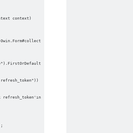
.Owin.Form#collect
e").FirstOrDefault