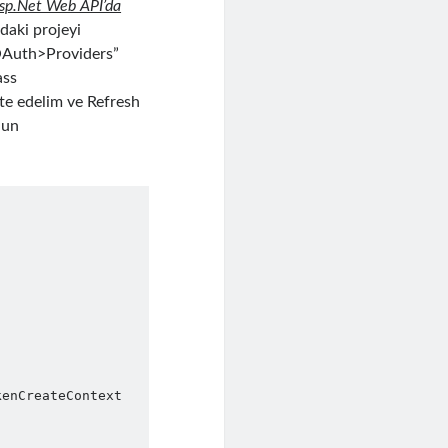
sp.Net Web API’da
daki projeyi
“OAuth>Providers”
ass
te edelim ve Refresh
nun