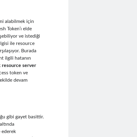
ni alabilmek için
esh Token’ı elde
ebiliyor ve istediği
gisi ile resource
arşılaşıyor. Burada
t ilgili hatanın
k
resource server
ccess token ve
 şekilde devam
 gibi gayet basittir.
altında
e ederek