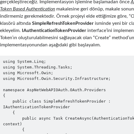
gerçekleştireceğiz. Implementasyon işlemine başlamadan önce
A
Token Based Authentication
makalesine geri dönüp, makale sonun
indirmemiz gerekmektedir. Örnek projeyi elde ettiğimize göre, 
klasörü altında
SimpleRefreshTokenProvider
isminde yeni bir cl
ekleyelim.
IAuthenticationTokenProvider
interface’ini implemen
Token’ın oluşturulabilmesini sağlayacak olan “Create” method’u
implementasyonundan aşağıdaki gibi başlayalım.
using System.Linq;

using System.Threading.Tasks;

using Microsoft.Owin;

using Microsoft.Owin.Security.Infrastructure;

namespace AspNetWebAPIOAuth.OAuth.Providers

{

    public class SimpleRefreshTokenProvider : 
IAuthenticationTokenProvider

    {

        public async Task CreateAsync(AuthenticationTokenCreateContext 
context)

        {
