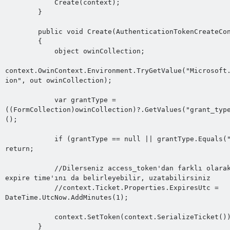
            Create(context);

        }

        public void Create(AuthenticationTokenCreateContext context)

        {

            object owinCollection;

context.OwinContext.Environment.TryGetValue("Microsoft
ion", out owinCollection);

            var grantType = 
((FormCollection)owinCollection)?.GetValues("grant_typ
();

            if (grantType == null || grantType.Equals("refresh_token")) 
return;

            //Dilerseniz access_token'dan farklı olarak refresh_token'ın 
expire time'ını da belirleyebilir, uzatabilirsiniz 

            //context.Ticket.Properties.ExpiresUtc = 
DateTime.UtcNow.AddMinutes(1);

            context.SetToken(context.SerializeTicket());

        }
