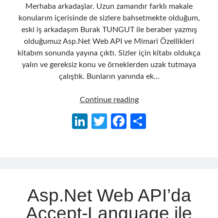
Merhaba arkadaşlar. Uzun zamandır farklı makale
konularım içerisinde de sizlere bahsetmekte olduğum,
eski iş arkadaşım Burak TUNGUT ile beraber yazmış
olduğumuz Asp.Net Web API ve Mimari Özellikleri
kitabım sonunda yayına çıktı. Sizler için kitabı oldukça
yalın ve gereksiz konu ve örneklerden uzak tutmaya
çalıştık. Bunların yanında ek…
Asp.Net
Continue reading
Web
Li
T
Fa
S
API
n
w
ce
h
and
Architectural
ke
itt
b
ar
Features
dI
er
o
e
Book
n
o
Asp.Net Web API’da
k
Accept-Language ile