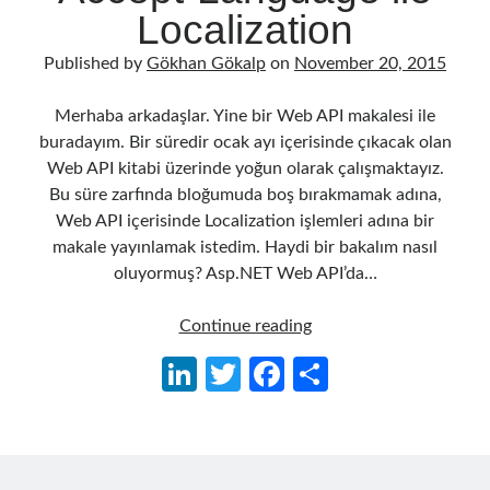
Localization
Published by
Gökhan Gökalp
on
November 20, 2015
Follow
Gi
Li
Merhaba arkadaşlar. Yine bir Web API makalesi ile
t
n
buradayım. Bir süredir ocak ayı içerisinde çıkacak olan
Web API kitabi üzerinde yoğun olarak çalışmaktayız.
H
ke
Bu süre zarfında bloğumuda boş bırakmamak adına,
Categories
u
dI
Web API içerisinde Localization işlemleri adına bir
.NET
(46)
b
n
makale yayınlamak istedim. Haydi bir bakalım nasıl
.NET Core
(25)
oluyormuş? Asp.NET Web API’da…
Actor Programming Model
(3)
AI Agents
(2)
Asp.Net
Continue reading
Architectural
(32)
Web
Li
T
Fa
S
ASP.NET Core
(20)
API’da
Asp.Net MVC
(1)
n
w
ce
h
Accept-
Asp.Net Web API
(12)
Language
ke
itt
b
ar
Aspect Oriented Programming (AOP)
(1)
ile
dI
er
o
e
Azure
(27)
Localization