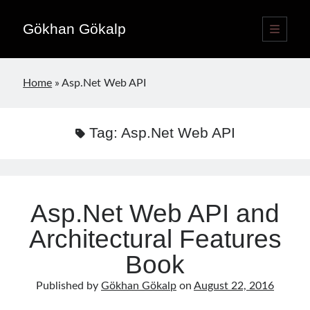
Gökhan Gökalp
open
primary
Sidebar
menu
Language switcher
Home
»
Asp.Net Web API
English
EN
Türkçe
TR
Tag:
Asp.Net Web API
Publications
Asp.Net Web API and
Architectural Features
Book
Published by
Gökhan Gökalp
on
August 22, 2016