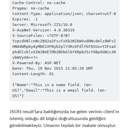
September 2014
(1)
Cache-Control: no-cache

Pragma: no-cache

July 2014
(4)
Content-Type: application/json; charset=utf-8

Expires: -1

Server: Microsoft-IIS/10.0

X-AspNet-Version: 4.0.30319

Search
X-SourceFiles: =?UTF-8?B?
YzpcdXNlcnNcZ8O2a2FscFxkb2N1bWVudHNcdmlzdWFsI
HN0dWRpbyAyMDE1XFByb2plY3RzXFdlYkFQSUxvY2FsaX
phdGlvblxXZWJBUElMb2NhbGl6YXRpb25cYXBpXGN1c3R
vbWVyXA==?=

X-Powered-By: ASP.NET

Categories
Date: Thu, 19 Nov 2015 21:05:29 GMT

Content-Length: 81

.NET
(46)
.NET Core
(25)
{"Name":"This is a name field. (en-
US)","Email":"This is a email field. (en-
Actor Programming Model
(3)
AI Agents
(2)
Architectural
(32)
JSON result’lara baktığımızda ise gelen verinin client’ın
ASP.NET Core
(20)
istemiş olduğu dil bilgisi doğrultusunda geldiğini
Asp.Net MVC
(1)
görebilmekteyiz. Umarım faydalı bir makale olmuştur.
Asp.Net Web API
(12)