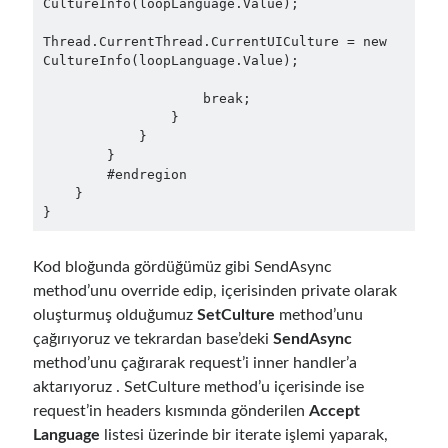
CultureInfo(loopLanguage.Value);

March 2024
(1)
November 2023
(1)
Thread.CurrentThread.CurrentUICulture = new 
March 2023
(2)
CultureInfo(loopLanguage.Value);

February 2023
(1)
                    break;

November 2022
(1)
                }

October 2022
(1)
            }

July 2022
(1)
        }

March 2022
(1)
        #endregion

    }

February 2022
(1)
December 2021
(1)
September 2021
(1)
Kod bloğunda gördüğümüz gibi SendAsync
July 2021
(1)
method’unu override edip, içerisinden private olarak
April 2021
(1)
oluşturmuş olduğumuz
SetCulture
method’unu
February 2021
(1)
çağırıyoruz ve tekrardan base’deki
SendAsync
January 2021
(1)
method’unu çağırarak request’i inner handler’a
November 2020
(1)
aktarıyoruz . SetCulture method’u içerisinde ise
October 2020
(1)
request’in headers kısmında gönderilen
Accept
July 2020
(1)
Language
listesi üzerinde bir iterate işlemi yaparak,
June 2020
(1)