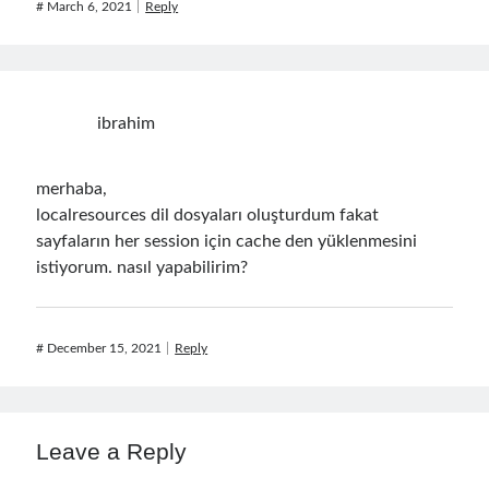
#
March 6, 2021
Reply
Meta
Log in
Entries feed
Comments feed
ibrahim
WordPress.org
merhaba,
localresources dil dosyaları oluşturdum fakat
sayfaların her session için cache den yüklenmesini
istiyorum. nasıl yapabilirim?
#
December 15, 2021
Reply
Leave a Reply