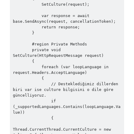
object oriented prensipleri
            SetCulture(request);

Object Oriented Programming
            var response = await 
base.SendAsync(request, cancellationToken);

OOP
OPA
orleans
            return response;

        }

RabbitMQ
platform engineering
        #region Private Methods

resiliency
Saga
serverless
        private void 
SetCulture(HttpRequestMessage request)

service mesh
Solid
        {

            foreach (var loopLanguage in 
request.Headers.AcceptLanguage)

            {

Archives
                // Desteklediğimiz dillerden 
biri var ise culture bilgisini o dile göre 
April 2026
(1)
güncelliyoruz.

March 2026
(1)
                if 
January 2026
(1)
(_supportedLanguages.Contains(loopLanguage.Va
lue))

August 2025
(2)
                {

November 2024
(1)
June 2024
(1)
Thread.CurrentThread.CurrentCulture = new 