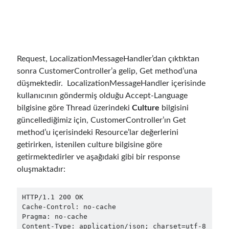
December 2018
(3)
September 2018
(1)
June 2018
(1)
April 2018
(1)
February 2018
(1)
Request, LocalizationMessageHandler’dan çıktıktan
January 2018
(1)
sonra CustomerController’a gelip, Get method’una
December 2017
(1)
düşmektedir. LocalizationMessageHandler içerisinde
November 2017
(1)
kullanıcının göndermiş olduğu Accept-Language
October 2017
(1)
bilgisine göre Thread üzerindeki
Culture
bilgisini
September 2017
(2)
güncellediğimiz için, CustomerController’ın Get
July 2017
(1)
method’u içerisindeki Resource’lar değerlerini
June 2017
(2)
getirirken, istenilen culture bilgisine göre
May 2017
(4)
getirmektedirler ve aşağıdaki gibi bir response
April 2017
(2)
oluşmaktadır:
March 2017
(1)
February 2017
(1)
HTTP/1.1 200 OK

January 2017
(3)
Cache-Control: no-cache

Pragma: no-cache

November 2016
(1)
Content-Type: application/json; charset=utf-8

October 2016
(5)