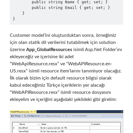
        public string Name { get; set; }

        public string Email { get; set; }

    }

Follow
Gi
Li
Customer model’ini oluşturduktan sonra, örneğimiz
t
n
için olan statik dil verilerini tutabilmek için solution
H
ke
üzerine
App_GlobalResources
isimli Asp.Net Folder’ını
Categories
u
dI
ekleyeceğiz ve içerisine iki adet
“WebApiResource.resx” ve “WebAPIResource.en-
.NET
(46)
b
n
US.resx” isimli resource item’larını tanımlıyor olacağız.
.NET Core
(25)
İlk olarak bizim için default resource bilgisi olarak
Actor Programming Model
(3)
kabul edeceğimiz Türkçe içeriklerin yer alacağı
AI Agents
(2)
“WebAPIResource.resx” isimli resource dosyasını
Architectural
(32)
ekleyelim ve içeriğini aşağıdaki şekildeki gibi girelim:
ASP.NET Core
(20)
Asp.Net MVC
(1)
Asp.Net Web API
(12)
Aspect Oriented Programming (AOP)
(1)
Azure
(27)