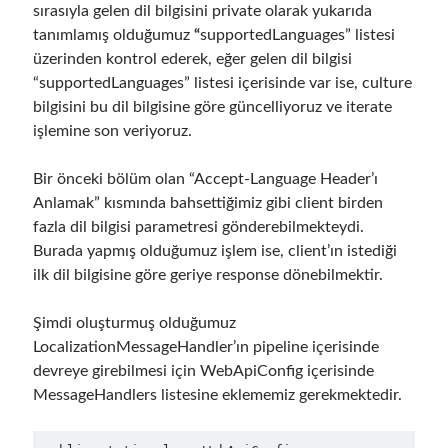
sırasıyla gelen dil bilgisini private olarak yukarıda
May 2020
(1)
tanımlamış olduğumuz
“
supportedLanguages” listesi
March 2020
(1)
üzerinden kontrol ederek, eğer gelen dil bilgisi
February 2020
(1)
“supportedLanguages” listesi içerisinde var ise, culture
January 2020
(2)
bilgisini bu dil bilgisine göre güncelliyoruz ve iterate
December 2019
(1)
işlemine son veriyoruz.
October 2019
(1)
August 2019
(1)
Bir önceki bölüm olan “Accept-Language Header’ı
July 2019
(1)
Anlamak” kısmında bahsettiğimiz gibi client birden
June 2019
(2)
fazla dil bilgisi parametresi gönderebilmekteydi.
May 2019
(1)
Burada yapmış olduğumuz işlem ise, client’ın istediği
April 2019
(3)
ilk dil bilgisine göre geriye response dönebilmektir.
March 2019
(1)
January 2019
(1)
Şimdi oluşturmuş olduğumuz
December 2018
(3)
LocalizationMessageHandler’ın pipeline içerisinde
September 2018
(1)
devreye girebilmesi için WebApiConfig içerisinde
June 2018
(1)
MessageHandlers listesine eklememiz gerekmektedir.
April 2018
(1)
February 2018
(1)
January 2018
(1)