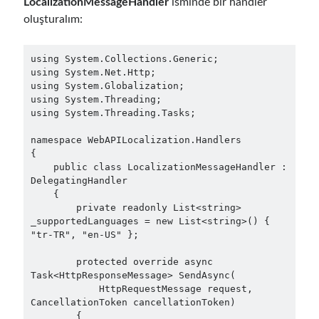
LocalizationMessageHandler
isminde bir handler
asp.net core kubernetes
azure
oluşturalım:
azure kubernetes service
azure pipeline
using System.Collections.Generic;

C#
c# messaging
clean architecture
using System.Net.Http;

using System.Globalization;

container security
developer experience
using System.Threading;

using System.Threading.Tasks;

dotnet
docker
devex
namespace WebAPILocalization.Handlers

dotnet core
dotnetconf
elasticsearch
{

    public class LocalizationMessageHandler : 
event driven
hexagonal architecture
DelegatingHandler

kubernetes
    {

llm
masstransit
        private readonly List<string> 
_supportedLanguages = new List<string>() { 
MicroService
Messaging
"tr-TR", "en-US" };

microsoft orleans
        protected override async 
Task<HttpResponseMessage> SendAsync(

Nesne Yönelimli Programlama
NLog
            HttpRequestMessage request, 
CancellationToken cancellationToken)

OAuth
OAuth 2.0
        {
