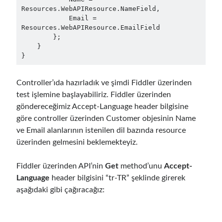
March 2016
(1)
Resources.WebAPIResource.NameField,

February 2016
(2)
            Email = 
January 2016
(1)
Resources.WebAPIResource.EmailField

        };

December 2015
(1)
    }

November 2015
(2)
October 2015
(1)
September 2015
(3)
Controller’ıda hazırladık ve şimdi Fiddler üzerinden
August 2015
(1)
test işlemine başlayabiliriz. Fiddler üzerinden
July 2015
(6)
göndereceğimiz Accept-Language header bilgisine
June 2015
(6)
göre controller üzerinden Customer objesinin Name
May 2015
(1)
ve Email alanlarının istenilen dil bazında resource
December 2014
(2)
üzerinden gelmesini beklemekteyiz.
November 2014
(1)
September 2014
(1)
Fiddler üzerinden API’nin
Get
method’unu
Accept-
July 2014
(4)
Language
header bilgisini “tr-TR” şeklinde girerek
aşağıdaki gibi çağıracağız:
Archives
April 2026
(1)