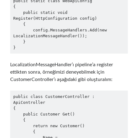
public static class WebApiConfig

December 2017
(1)
{

    public static void 
November 2017
(1)
Register(HttpConfiguration config)

October 2017
(1)
    {

September 2017
(2)
        config.MessageHandlers.Add(new 
July 2017
(1)
LocalizationMessageHandler());

    }

June 2017
(2)
May 2017
(4)
April 2017
(2)
LocalizationMessageHandler’ı pipeline’a register
March 2017
(1)
ettikten sonra, örneğimizi deneyebilmek için
February 2017
(1)
CustomerController’ı aşağıdaki gibi oluşturalım:
January 2017
(3)
November 2016
(1)
October 2016
(5)
public class CustomerController : 
September 2016
(4)
ApiController

{

August 2016
(4)
    public Customer Get()

July 2016
(2)
    {

June 2016
(1)
        return new Customer()

        {

May 2016
(2)
            Name = 