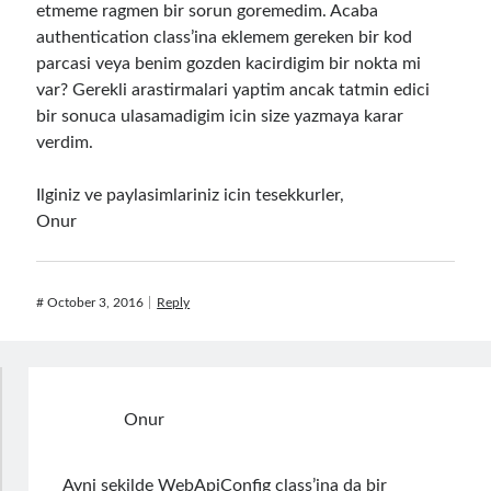
etmeme ragmen bir sorun goremedim. Acaba
object oriented prensipleri
authentication class’ina eklemem gereken bir kod
parcasi veya benim gozden kacirdigim bir nokta mi
Object Oriented Programming
var? Gerekli arastirmalari yaptim ancak tatmin edici
OOP
bir sonuca ulasamadigim icin size yazmaya karar
OPA
orleans
verdim.
RabbitMQ
platform engineering
Ilginiz ve paylasimlariniz icin tesekkurler,
resiliency
Saga
serverless
Onur
service mesh
Solid
#
October 3, 2016
Reply
Recent Comments
3 Core Pillars of AI Agent Access Control | Nordic APIs |
on
Runtime
Governance for AI Agents: Policy-as-Code with OPA
Gökhan Gökalp
on
Building an AI Agent in .NET: Deterministic Routing
Onur
and Intelligent Search with Microsoft Agent Framework
Kiril
on
Building an AI Agent in .NET: Deterministic Routing and
Intelligent Search with Microsoft Agent Framework
Ayni sekilde WebApiConfig class’ina da bir