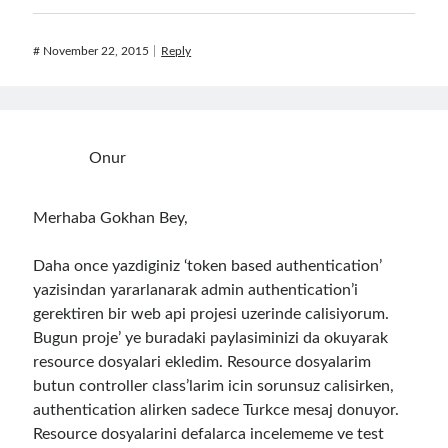
asp.net core
asp.net core kubernetes
azure
#
November 22, 2015
Reply
azure kubernetes service
azure pipeline
C#
c# messaging
clean architecture
container security
developer experience
Onur
dotnet
docker
devex
Merhaba Gokhan Bey,
dotnet core
dotnetconf
elasticsearch
event driven
hexagonal architecture
Daha once yazdiginiz ‘token based authentication’
yazisindan yararlanarak admin authentication’i
kubernetes
llm
masstransit
gerektiren bir web api projesi uzerinde calisiyorum.
Bugun proje’ ye buradaki paylasiminizi da okuyarak
MicroService
Messaging
resource dosyalari ekledim. Resource dosyalarim
microsoft orleans
butun controller class’larim icin sorunsuz calisirken,
authentication alirken sadece Turkce mesaj donuyor.
Nesne Yönelimli Programlama
NLog
Resource dosyalarini defalarca incelememe ve test
OAuth
OAuth 2.0