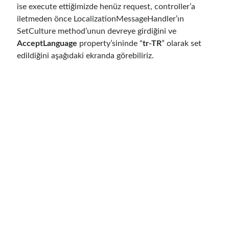
February 2021
(1)
ise execute ettiğimizde henüz request, controller’a
January 2021
(1)
iletmeden önce LocalizationMessageHandler’ın
November 2020
(1)
SetCulture method’unun devreye girdiğini ve
October 2020
(1)
AcceptLanguage
property’sininde “
tr-TR
” olarak set
July 2020
(1)
edildiğini aşağıdaki ekranda görebiliriz.
June 2020
(1)
May 2020
(1)
March 2020
(1)
February 2020
(1)
January 2020
(2)
December 2019
(1)
October 2019
(1)
August 2019
(1)
July 2019
(1)
June 2019
(2)
May 2019
(1)
April 2019
(3)
March 2019
(1)
January 2019
(1)