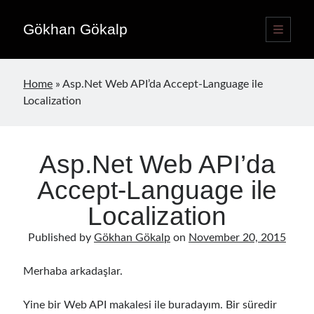
Gökhan Gökalp
open
primary
Sidebar
menu
Language switcher
Home
»
Asp.Net Web API’da Accept-Language ile
English
EN
Localization
Türkçe
TR
Asp.Net Web API’da
Publications
Accept-Language ile
Localization
Published by
Gökhan Gökalp
on
November 20, 2015
Merhaba arkadaşlar.
Yine bir Web API makalesi ile buradayım. Bir süredir