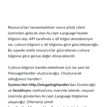
Reduce Security Risks (Policy Enforcement-Automated Governance
with OPA Gatekeeper and Ratify) – Part 2
Runtime Governance for AI Agents: Policy-as-Code with OPA - Gökhan
Gökalp
on
Building an AI Agent in .NET: Deterministic Routing and
Intelligent Search with Microsoft Agent Framework
DevEx Series 02: From Catalog to Copilots. Boosting Backstage with
Resource’ları tamamladıktan sonra şimdi client
MCP Server – Gökhan Gökalp
on
DevEx Series 01: Creating Golden
üzerinden gelecek olan Accept-Language header
Paths with Backstage, Developer Self-Service Without Losing Control
bilgisini alıp, API tarafında o dil bilgisi destekleniyor
Veronica Zotali
on
Working with Persistent Volumes by Using Azure
ise, culture bilgisini o dil bilgisine göre güncelleyeceğiz.
Files in Azure Kubernetes Service
Bu sayede statik resource’lar güncellenen culture
yzb
on
ElasticSearch Serisi 01 – C# ile Index Oluşturmak
bilgisine göre geriye değer döneceklerdir.
Culture bilgisini handle edebilmek için ise yeni bir
MessageHandler oluşturacağız. Oluşturacak
Tags
olduğumuz handler’ı
.NET
.net 6
.net 5
System.Net.Http.DelegatingHandler
’dan türeteceğiz
ve
SendAsync
method’unu override ederek, request
.net core
actor model
üzerinde gönderilen Accept-Language bilgilerine
ulaşacağız. Dilerseniz şimdi
asp.net core