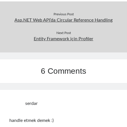
Search Engine
(7)
Seminar
(8)
Previous Post
Serverless
(1)
Asp.NET Web API’da Circular Reference Handling
Slides
(10)
Next Post
SOA
(2)
Entity Framework için Profiler
Tasarım Kalıpları (Design Patterns)
(7)
Tasarım Prensipleri (Design Principles)
(5)
Test Driven Development
(4)
Uncategorized
(2)
WPF
(2)
6 Comments
Tags
serdar
.NET
.net 6
.net 5
.net core
actor model
handle etmek demek :)