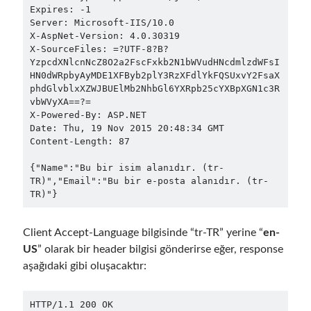
Expires: -1

September 2016
(4)
Server: Microsoft-IIS/10.0

August 2016
(4)
X-AspNet-Version: 4.0.30319

X-SourceFiles: =?UTF-8?B?
July 2016
(2)
YzpcdXNlcnNcZ8O2a2FscFxkb2N1bWVudHNcdmlzdWFsI
June 2016
(1)
HN0dWRpbyAyMDE1XFByb2plY3RzXFdlYkFQSUxvY2FsaX
May 2016
(2)
phdGlvblxXZWJBUElMb2NhbGl6YXRpb25cYXBpXGN1c3R
March 2016
(1)
vbWVyXA==?=

X-Powered-By: ASP.NET

February 2016
(2)
Date: Thu, 19 Nov 2015 20:48:34 GMT

January 2016
(1)
Content-Length: 87

December 2015
(1)
November 2015
(2)
{"Name":"Bu bir isim alanıdır. (tr-
TR)","Email":"Bu bir e-posta alanıdır. (tr-
October 2015
(1)
September 2015
(3)
August 2015
(1)
Client Accept-Language bilgisinde “tr-TR” yerine “
en-
July 2015
(6)
US
” olarak bir header bilgisi gönderirse eğer, response
June 2015
(6)
aşağıdaki gibi oluşacaktır:
May 2015
(1)
December 2014
(2)
November 2014
(1)
HTTP/1.1 200 OK
