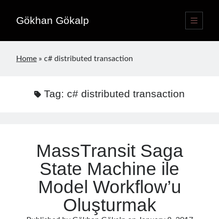
Gökhan Gökalp
open
primary
Sidebar
menu
Language switcher
Home
»
c# distributed transaction
English
EN
Türkçe
TR
Tag:
c# distributed transaction
Publications
MassTransit Saga
State Machine ile
Model Workflow’u
Oluşturmak