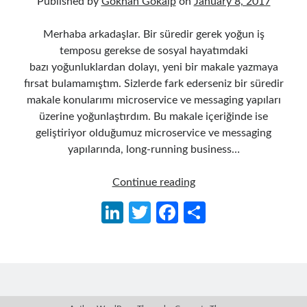
Published by
Gökhan Gökalp
on
January 8, 2017
Merhaba arkadaşlar. Bir süredir gerek yoğun iş
temposu gerekse de sosyal hayatımdaki
bazı yoğunluklardan dolayı, yeni bir makale yazmaya
fırsat bulamamıştım. Sizlerde fark ederseniz bir süredir
makale konularımı microservice ve messaging yapıları
üzerine yoğunlaştırdım. Bu makale içeriğinde ise
geliştiriyor olduğumuz microservice ve messaging
yapılarında, long-running business…
MassTransit
Continue reading
Saga
Li
T
Fa
S
State
n
w
ce
h
Machine
ile
ke
itt
b
ar
Model
dI
er
o
e
Workflow’u
n
o
Oluşturmak