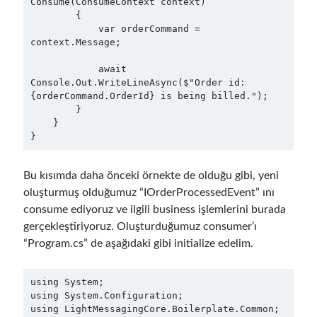
Consume(ConsumeContext context)

        {

object oriented prensipleri
            var orderCommand = 
context.Message;

Object Oriented Programming
            await 
OOP
OPA
orleans
Console.Out.WriteLineAsync($"Order id: 
{orderCommand.OrderId} is being billed.");

RabbitMQ
platform engineering
        }

    }

resiliency
Saga
serverless
}
service mesh
Solid
Bu kısımda daha önceki örnekte de olduğu gibi, yeni
oluşturmuş olduğumuz “IOrderProcessedEvent” ını
consume ediyoruz ve ilgili business işlemlerini burada
Recent Comments
gerçekleştiriyoruz. Oluşturduğumuz consumer’ı
3 Core Pillars of AI Agent Access Control | Nordic APIs |
on
Runtime
“Program.cs” de aşağıdaki gibi initialize edelim.
Governance for AI Agents: Policy-as-Code with OPA
Gökhan Gökalp
on
Building an AI Agent in .NET: Deterministic Routing
and Intelligent Search with Microsoft Agent Framework
using System;

Kiril
on
Building an AI Agent in .NET: Deterministic Routing and
using System.Configuration;

Intelligent Search with Microsoft Agent Framework
using LightMessagingCore.Boilerplate.Common;
