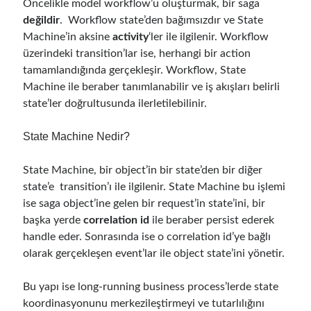
Öncelikle model workflow’u oluşturmak, bir saga
May 2020
(1)
değildir
. Workflow state’den bağımsızdır ve State
March 2020
(1)
Machine’in aksine
activity
‘ler ile ilgilenir. Workflow
February 2020
(1)
üzerindeki transition’lar ise, herhangi bir action
January 2020
(2)
tamamlandığında gerçekleşir. Workflow, State
December 2019
(1)
Machine ile beraber tanımlanabilir ve iş akışları belirli
October 2019
(1)
state’ler doğrultusunda ilerletilebilinir.
August 2019
(1)
July 2019
(1)
State Machine Nedir?
June 2019
(2)
May 2019
(1)
State Machine, bir object’in bir state’den bir diğer
April 2019
(3)
state’e transition’ı ile ilgilenir. State Machine bu işlemi
March 2019
(1)
ise saga object’ine gelen bir request’in state’ini, bir
January 2019
(1)
başka yerde
correlation id
ile beraber persist ederek
December 2018
(3)
handle eder. Sonrasında ise o correlation id’ye bağlı
September 2018
(1)
olarak gerçekleşen event’lar ile object state’ini yönetir.
June 2018
(1)
April 2018
(1)
Bu yapı ise long-running business process’lerde state
February 2018
(1)
koordinasyonunu merkezileştirmeyi ve tutarlılığını
January 2018
(1)