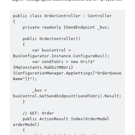
March 2016
(1)
February 2016
(2)
January 2016
(1)
public class OrderController : Controller

{

December 2015
(1)
    private readonly ISendEndpoint _bus;

November 2015
(2)
October 2015
(1)
    public OrderController()

September 2015
(3)
    {

        var busControl = 
August 2015
(1)
BusConfigurator.Instance.ConfigureBus();

July 2015
(6)
        var sendToUri = new Uri($"
June 2015
(6)
{MqConstants.RabbitMQUri}
{ConfigurationManager.AppSettings["OrderQueue
May 2015
(1)
Name"]}");

December 2014
(2)
November 2014
(1)
        _bus = 
September 2014
(1)
busControl.GetSendEndpoint(sendToUri).Result;

    }

July 2014
(4)
    // GET: Order

    public ActionResult Index(OrderModel 
Archives
orderModel)

    {

April 2026
(1)