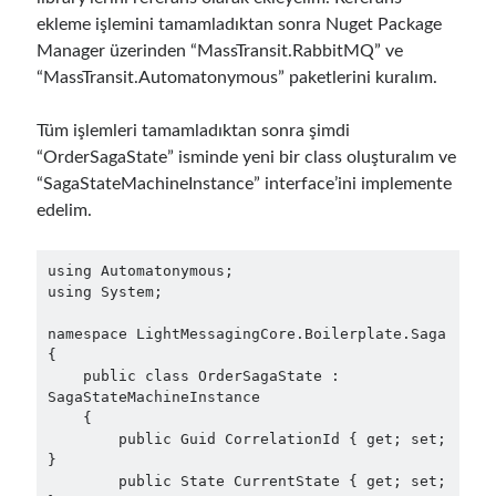
ekleme işlemini tamamladıktan sonra Nuget Package
Manager üzerinden “MassTransit.RabbitMQ” ve
“MassTransit.Automatonymous” paketlerini kuralım.
Tüm işlemleri tamamladıktan sonra şimdi
“OrderSagaState” isminde yeni bir class oluşturalım ve
“SagaStateMachineInstance” interface’ini implemente
edelim.
using Automatonymous;

using System;

namespace LightMessagingCore.Boilerplate.Saga

{

    public class OrderSagaState : 
SagaStateMachineInstance

    {

        public Guid CorrelationId { get; set; 
}

        public State CurrentState { get; set; 