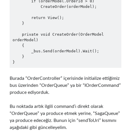
        if (orderModel.OrderId > 0)

            CreateOrder(orderModel);

March 2026
(1)
January 2026
(1)
        return View();

August 2025
(2)
    }

November 2024
(1)
    private void CreateOrder(OrderModel 
June 2024
(1)
orderModel)

March 2024
(1)
    {

November 2023
(1)
        _bus.Send(orderModel).Wait();

March 2023
(2)
    }

}
February 2023
(1)
November 2022
(1)
October 2022
(1)
Burada “OrderController” içerisinde initialize ettiğimiz
July 2022
(1)
bus üzerinden “OrderQueue” ya bir “IOrderCommand”
March 2022
(1)
produce ediyorduk.
February 2022
(1)
December 2021
(1)
Bu noktada artık ilgili command’ı direkt olarak
September 2021
(1)
“OrderQueue” ya produce etmek yerine, “SagaQueue”
July 2021
(1)
ya produce edeceğiz. Bunun için “sendToUri” kısmını
April 2021
(1)
aşağıdaki gibi güncelleyelim.