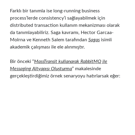
Behavior Driven Development
(1)
CI (Continuous Integration)
(4)
Farklı bir tanımla ise long-running business
Cloud
(3)
process’lerde consistency’i sağlayabilmek için
Containerizing
(20)
distributed transaction kullanım mekanizması olarak
dotnet
(9)
da tanımlayabiliriz. Saga kavramı, Hector Garcaa-
GraphQL
(1)
Molrna ve Kenneth Salem tarafından
Sagas
isimli
Kurumsal Tasarım Kalıpları (Enterprise Design Patterns)
(2)
akademik çalışması ile ele alınmıştır.
Logging
(4)
Messaging
(17)
Bir önceki “
MassTransit kullanarak RabbitMQ ile
Microservices
(24)
Messaging Altyapısı Oluşturma
” makalesinde
Nesne Yönelimli Programlama (Object Oriented Programming)
(6)
gerçekleştirdiğimiz örnek senaryoyu hatırlarsak eğer:
NoSQL
(2)
ORM
(2)
Performans (Profiling)
(6)
Platform Engineering
(2)
RabbitMQ
(9)
Refactoring
(4)
Search Engine
(7)
Seminar
(8)