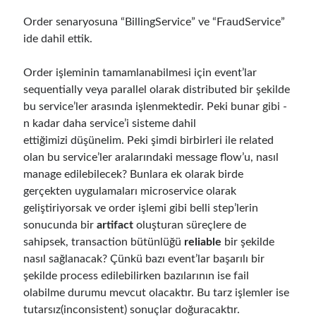
asp.net core kubernetes
azure
Order senaryosuna “BillingService” ve “FraudService”
ide dahil ettik.
azure kubernetes service
azure pipeline
C#
c# messaging
clean architecture
Order işleminin tamamlanabilmesi için event’lar
sequentially veya parallel olarak distributed bir şekilde
container security
developer experience
bu service’ler arasında işlenmektedir. Peki bunar gibi -
dotnet
docker
devex
n kadar daha service’i sisteme dahil
ettiğimizi düşünelim. Peki şimdi birbirleri ile related
dotnet core
dotnetconf
elasticsearch
olan bu service’ler aralarındaki message flow’u, nasıl
event driven
hexagonal architecture
manage edilebilecek? Bunlara ek olarak birde
kubernetes
gerçekten uygulamaları microservice olarak
llm
masstransit
geliştiriyorsak ve order işlemi gibi belli step’lerin
MicroService
sonucunda bir
artifact
oluşturan süreçlere de
Messaging
sahipsek, transaction bütünlüğü
reliable
bir şekilde
microsoft orleans
nasıl sağlanacak? Çünkü bazı event’lar başarılı bir
Nesne Yönelimli Programlama
şekilde process edilebilirken bazılarının ise fail
NLog
olabilme durumu mevcut olacaktır. Bu tarz işlemler ise
OAuth
OAuth 2.0
tutarsız(inconsistent) sonuçlar doğuracaktır.