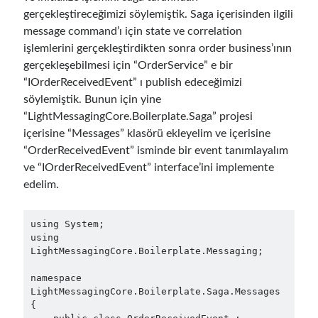
gerçekleştireceğimizi söylemiştik. Saga içerisinden ilgili
message command’ı için state ve correlation
işlemlerini gerçekleştirdikten sonra order business’ının
gerçekleşebilmesi için “OrderService” e bir
“IOrderReceivedEvent” ı publish edeceğimizi
söylemiştik. Bunun için yine
“LightMessagingCore.Boilerplate.Saga” projesi
içerisine “Messages” klasörü ekleyelim ve içerisine
“OrderReceivedEvent” isminde bir event tanımlayalım
ve “IOrderReceivedEvent” interface’ini implemente
edelim.
using System;

using 
LightMessagingCore.Boilerplate.Messaging;

namespace 
LightMessagingCore.Boilerplate.Saga.Messages

{
