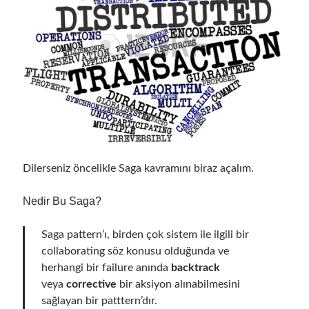
Follow
Gi
Li
t
n
H
ke
Categories
u
dI
.NET
(46)
b
n
.NET Core
(25)
Dilerseniz öncelikle Saga kavramını biraz açalım.
Actor Programming Model
(3)
AI Agents
(2)
Nedir Bu Saga?
Architectural
(32)
ASP.NET Core
(20)
Saga pattern’ı, birden çok sistem ile ilgili bir
Asp.Net MVC
(1)
collaborating söz konusu olduğunda ve
Asp.Net Web API
(12)
herhangi bir failure anında
backtrack
Aspect Oriented Programming (AOP)
(1)
veya
corrective
bir aksiyon alınabilmesini
Azure
(27)
sağlayan bir patttern’dır.