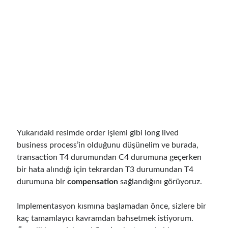
March 2024
(1)
November 2023
(1)
March 2023
(2)
February 2023
(1)
November 2022
(1)
October 2022
(1)
July 2022
(1)
March 2022
(1)
February 2022
(1)
December 2021
(1)
September 2021
(1)
Yukarıdaki resimde order işlemi gibi long lived
July 2021
(1)
business process’in olduğunu düşünelim ve burada,
April 2021
(1)
transaction T4 durumundan C4 durumuna geçerken
February 2021
(1)
bir hata alındığı için tekrardan T3 durumundan T4
January 2021
(1)
durumuna bir
compensation
sağlandığını görüyoruz.
November 2020
(1)
October 2020
(1)
Implementasyon kısmına başlamadan önce, sizlere bir
July 2020
(1)
kaç tamamlayıcı kavramdan bahsetmek istiyorum.
June 2020
(1)