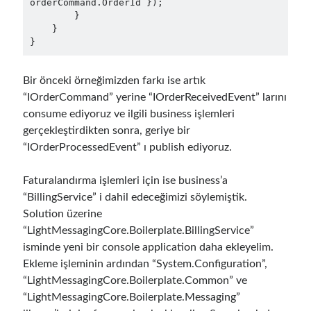
orderCommand.OrderId });

Search Engine
(7)
        }

    }

Seminar
(8)
}
Serverless
(1)
Slides
(10)
Bir önceki örneğimizden farkı ise artık
SOA
(2)
“IOrderCommand” yerine “IOrderReceivedEvent” larını
Tasarım Kalıpları (Design Patterns)
(7)
consume ediyoruz ve ilgili business işlemleri
Tasarım Prensipleri (Design Principles)
(5)
gerçekleştirdikten sonra, geriye bir
Test Driven Development
(4)
“IOrderProcessedEvent” ı publish ediyoruz.
Uncategorized
(2)
WPF
(2)
Faturalandırma işlemleri için ise business’a
“BillingService” i dahil edeceğimizi söylemiştik.
Solution üzerine
“LightMessagingCore.Boilerplate.BillingService”
Tags
isminde yeni bir console application daha ekleyelim.
.NET
.net 6
.net 5
Ekleme işleminin ardından “System.Configuration”,
“LightMessagingCore.Boilerplate.Common” ve
.net core
actor model
“LightMessagingCore.Boilerplate.Messaging”