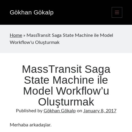
Gökhan Gökalp
open
primary
Sidebar
menu
Language switcher
Home
»
MassTransit Saga State Machine ile Model
English
EN
Workflow'u Oluşturmak
Türkçe
TR
MassTransit Saga
Publications
State Machine ile
Model Workflow’u
Oluşturmak
Published by
Gökhan Gökalp
on
January 8, 2017
Merhaba arkadaşlar.