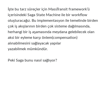
object oriented prensipleri
İşte bu tarz süreçler için MassTransit framework’ü
Object Oriented Programming
içerisindeki Saga State Machine ile bir workflow
OOP
OPA
orleans
oluşturacağız. Bu implementasyon ile temelinde birden
çok iş akışlarının birden çok sisteme dağılmasında,
RabbitMQ
platform engineering
herhangi bir iş aşamasında meydana gelebilecek olan
resiliency
aksi bir eyleme karşı önlem(compensation)
Saga
serverless
alınabilmesini sağlayacak yapılar
service mesh
Solid
yazabilmek mümkündür.
Peki Saga bunu nasıl sağlıyor?
Archives
April 2026
(1)
March 2026
(1)
January 2026
(1)
August 2025
(2)
November 2024
(1)
June 2024
(1)