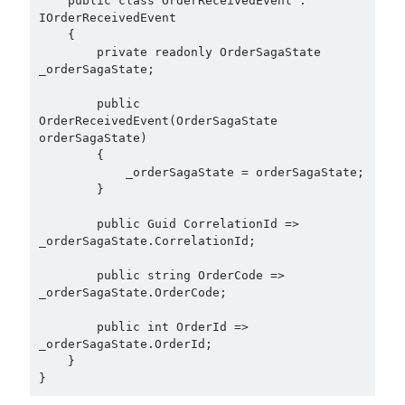
    public class OrderReceivedEvent : 
IOrderReceivedEvent

    {

        private readonly OrderSagaState 
_orderSagaState;

        public 
OrderReceivedEvent(OrderSagaState 
orderSagaState)

        {

            _orderSagaState = orderSagaState;

        }

        public Guid CorrelationId => 
_orderSagaState.CorrelationId;

        public string OrderCode => 
_orderSagaState.OrderCode;

        public int OrderId => 
_orderSagaState.OrderId;

    }

}