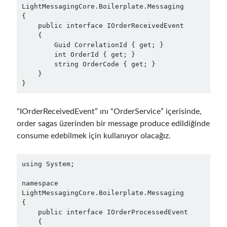
LightMessagingCore.Boilerplate.Messaging

September 2016
(4)
{

August 2016
(4)
    public interface IOrderReceivedEvent

    {

July 2016
(2)
        Guid CorrelationId { get; }

June 2016
(1)
        int OrderId { get; }

May 2016
(2)
        string OrderCode { get; }

March 2016
(1)
    }

}
February 2016
(2)
January 2016
(1)
December 2015
(1)
“IOrderReceivedEvent” ını “OrderService” içerisinde,
November 2015
(2)
order sagas üzerinden bir message produce edildiğinde
October 2015
(1)
consume edebilmek için kullanıyor olacağız.
September 2015
(3)
August 2015
(1)
using System;

July 2015
(6)
June 2015
(6)
namespace 
LightMessagingCore.Boilerplate.Messaging

May 2015
(1)
{

December 2014
(2)
    public interface IOrderProcessedEvent

November 2014
(1)
    {
