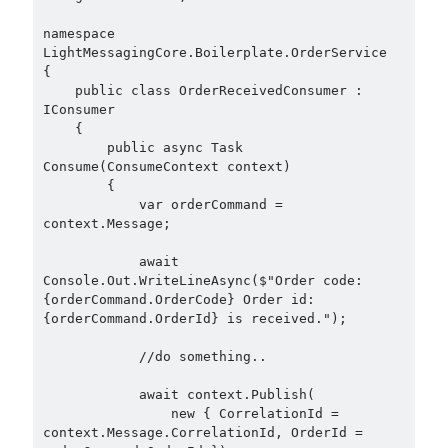
Aspect Oriented Programming (AOP)
(1)
namespace 
Azure
(27)
LightMessagingCore.Boilerplate.OrderService

Behavior Driven Development
(1)
{

CI (Continuous Integration)
(4)
    public class OrderReceivedConsumer : 
Cloud
(3)
IConsumer

    {

Containerizing
(20)
        public async Task 
dotnet
(9)
Consume(ConsumeContext context)

GraphQL
(1)
        {

            var orderCommand = 
Kurumsal Tasarım Kalıpları (Enterprise Design Patterns)
(2)
context.Message;

Logging
(4)
Messaging
(17)
            await 
Microservices
(24)
Console.Out.WriteLineAsync($"Order code: 
{orderCommand.OrderCode} Order id: 
Nesne Yönelimli Programlama (Object Oriented Programming)
(6)
{orderCommand.OrderId} is received.");

NoSQL
(2)
ORM
(2)
            //do something..

Performans (Profiling)
(6)
            await context.Publish(

Platform Engineering
(2)
                new { CorrelationId = 
RabbitMQ
(9)
context.Message.CorrelationId, OrderId = 
Refactoring
(4)