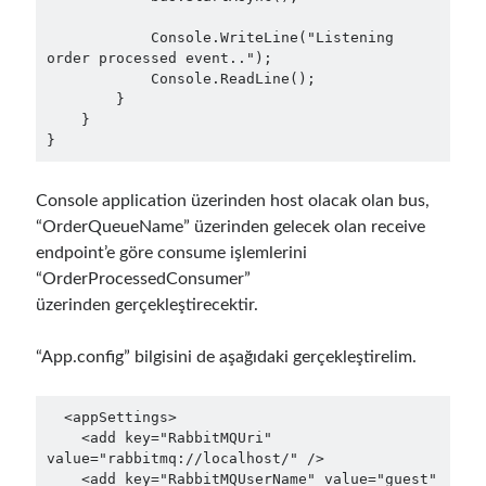
Meta
            Console.WriteLine("Listening 
order processed event..");

Log in
            Console.ReadLine();

Entries feed
        }

Comments feed
    }

}
WordPress.org
Console application üzerinden host olacak olan bus,
“OrderQueueName” üzerinden gelecek olan receive
endpoint’e göre consume işlemlerini
“OrderProcessedConsumer”
üzerinden gerçekleştirecektir.
“App.config” bilgisini de aşağıdaki gerçekleştirelim.
  <appSettings>

    <add key="RabbitMQUri" 
value="rabbitmq://localhost/" />

    <add key="RabbitMQUserName" value="guest" 