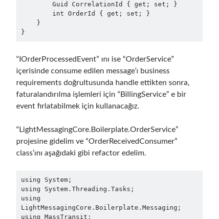
September 2014
(1)
        Guid CorrelationId { get; set; }

        int OrderId { get; set; }

July 2014
(4)
    }

}
Search
“IOrderProcessedEvent” ını ise “OrderService”
içerisinde consume edilen message’ı business
requirements doğrultusunda handle ettikten sonra,
faturalandırılma işlemleri için “BillingService” e bir
event fırlatabilmek için kullanacağız.
Categories
“LightMessagingCore.Boilerplate.OrderService”
.NET
(46)
projesine gidelim ve “OrderReceivedConsumer”
.NET Core
(25)
class’ını aşağıdaki gibi refactor edelim.
Actor Programming Model
(3)
AI Agents
(2)
Architectural
(32)
using System;

using System.Threading.Tasks;

ASP.NET Core
(20)
using 
Asp.Net MVC
(1)
LightMessagingCore.Boilerplate.Messaging;

Asp.Net Web API
(12)
using MassTransit;
