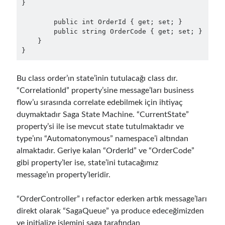
}

        public int OrderId { get; set; }

        public string OrderCode { get; set; }

    }

}
Bu class order’ın state’inin tutulacağı class dır.
“CorrelationId” property’sine message’ları business
flow’u sırasında correlate edebilmek için ihtiyaç
duymaktadır Saga State Machine. “CurrentState”
property’si ile ise mevcut state tutulmaktadır ve
type’ını “Automatonymous” namespace’i altından
almaktadır. Geriye kalan “OrderId” ve “OrderCode”
gibi property’ler ise, state’ini tutacağımız
message’ın property’leridir.
“OrderController” ı refactor ederken artık message’ları
direkt olarak “SagaQueue” ya produce edeceğimizden
ve initialize işlemini saga tarafından