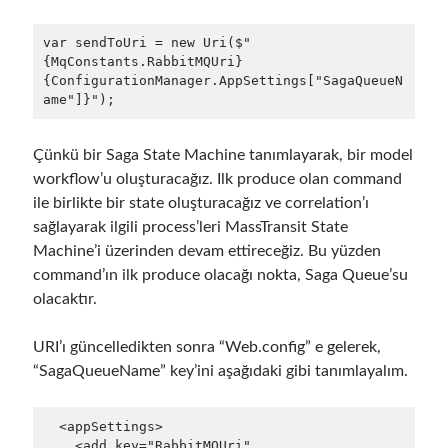
February 2021
(1)
January 2021
(1)
var sendToUri = new Uri($"
November 2020
(1)
{MqConstants.RabbitMQUri}
October 2020
(1)
{ConfigurationManager.AppSettings["SagaQueueN
ame"]}");
July 2020
(1)
June 2020
(1)
May 2020
(1)
Çünkü bir Saga State Machine tanımlayarak, bir model
March 2020
(1)
workflow’u oluşturacağız. Ilk produce olan command
February 2020
(1)
ile birlikte bir state oluşturacağız ve correlation’ı
January 2020
(2)
sağlayarak ilgili process’leri MassTransit State
December 2019
(1)
Machine’i üzerinden devam ettireceğiz. Bu yüzden
October 2019
(1)
command’ın ilk produce olacağı nokta, Saga Queue’su
August 2019
(1)
olacaktır.
July 2019
(1)
June 2019
(2)
URI’ı güncelledikten sonra “Web.config” e gelerek,
May 2019
(1)
“SagaQueueName” key’ini aşağıdaki gibi tanımlayalım.
April 2019
(3)
March 2019
(1)
  <appSettings>

January 2019
(1)
    <add key="RabbitMQUri" 