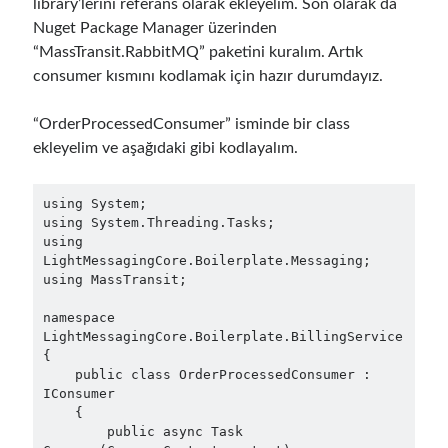
asp.net core
library’lerini referans olarak ekleyelim. Son olarak da
Nuget Package Manager üzerinden
asp.net core kubernetes
azure
“MassTransit.RabbitMQ” paketini kuralım. Artık
consumer kısmını kodlamak için hazır durumdayız.
azure kubernetes service
azure pipeline
C#
c# messaging
clean architecture
“OrderProcessedConsumer” isminde bir class
ekleyelim ve aşağıdaki gibi kodlayalım.
container security
developer experience
dotnet
docker
devex
using System;

using System.Threading.Tasks;

dotnet core
dotnetconf
elasticsearch
using 
event driven
hexagonal architecture
LightMessagingCore.Boilerplate.Messaging;

using MassTransit;

kubernetes
llm
masstransit
namespace 
LightMessagingCore.Boilerplate.BillingService

MicroService
Messaging
{

    public class OrderProcessedConsumer : 
microsoft orleans
IConsumer

    {

Nesne Yönelimli Programlama
NLog
        public async Task 
OAuth
OAuth 2.0