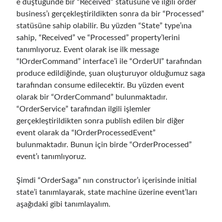
e düştüğünde bir “Received” statüsüne ve ilgili order
business’ı gerçekleştirildikten sonra da bir “Processed”
statüsüne sahip olabilir. Bu yüzden “State” type’ına
sahip, “Received” ve “Processed” property’lerini
tanımlıyoruz. Event olarak ise ilk message
“IOrderCommand” interface’i ile “OrderUI” tarafından
produce edildiğinde, şuan oluşturuyor olduğumuz saga
tarafından consume edilecektir. Bu yüzden event
olarak bir “OrderCommand” bulunmaktadır.
“OrderService” tarafından ilgili işlemler
gerçekleştirildikten sonra publish edilen bir diğer
event olarak da “IOrderProcessedEvent”
bulunmaktadır. Bunun için birde “OrderProcessed”
event’ı tanımlıyoruz.
Şimdi “OrderSaga” nın constructor’ı içerisinde initial
state’i tanımlayarak, state machine üzerine event’ları
aşağıdaki gibi tanımlayalım.