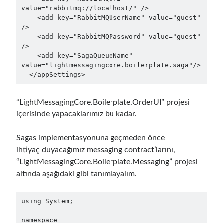
December 2018
(3)
value="rabbitmq://localhost/" />

    <add key="RabbitMQUserName" value="guest" 
September 2018
(1)
/>

June 2018
(1)
    <add key="RabbitMQPassword" value="guest" 
April 2018
(1)
/>

    <add key="SagaQueueName" 
February 2018
(1)
value="lightmessagingcore.boilerplate.saga"/>

January 2018
(1)
  </appSettings>
December 2017
(1)
November 2017
(1)
“LightMessagingCore.Boilerplate.OrderUI” projesi
October 2017
(1)
içerisinde yapacaklarımız bu kadar.
September 2017
(2)
July 2017
(1)
Sagas implementasyonuna geçmeden önce
June 2017
(2)
ihtiyaç duyacağımız messaging contract’larını,
May 2017
(4)
“LightMessagingCore.Boilerplate.Messaging” projesi
April 2017
(2)
altında aşağıdaki gibi tanımlayalım.
March 2017
(1)
February 2017
(1)
January 2017
(3)
using System;

November 2016
(1)
namespace 
October 2016
(5)