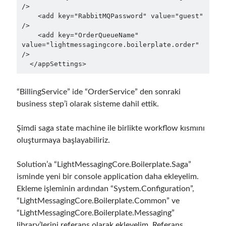
/>

    <add key="RabbitMQPassword" value="guest" 
/>

    <add key="OrderQueueName" 
value="lightmessagingcore.boilerplate.order" 
/>

  </appSettings>
“BillingService” ide “OrderService” den sonraki
business step’i olarak sisteme dahil ettik.
Şimdi saga state machine ile birlikte workflow kısmını
oluşturmaya başlayabiliriz.
Solution’a “LightMessagingCore.Boilerplate.Saga”
isminde yeni bir console application daha ekleyelim.
Ekleme işleminin ardından “System.Configuration”,
“LightMessagingCore.Boilerplate.Common” ve
“LightMessagingCore.Boilerplate.Messaging”
library’lerini referans olarak ekleyelim. Referans