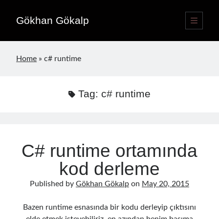
Gökhan Gökalp
open
primary
Sidebar
menu
Language switcher
Home
»
c# runtime
English
EN
Türkçe
TR
Tag:
c# runtime
Publications
C# runtime ortamında
kod derleme
Published by
Gökhan Gökalp
on
May 20, 2015
Bazen runtime esnasında bir kodu derleyip çıktısını