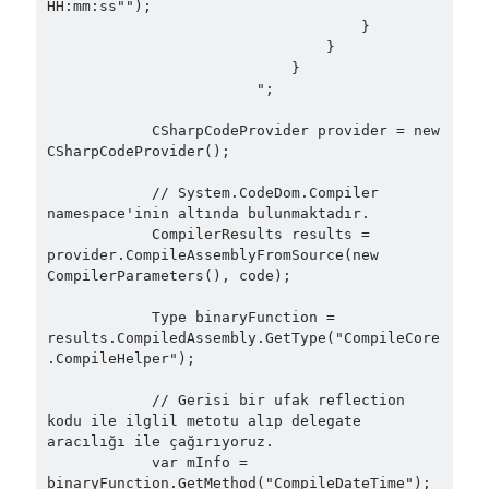
HH:mm:ss"");

                                    }

                                }

Follow
                            }

                        ";

Gi
Li
            CSharpCodeProvider provider = new 
t
n
CSharpCodeProvider();

H
ke
            // System.CodeDom.Compiler 
Categories
u
dI
namespace'inin altında bulunmaktadır.

            CompilerResults results = 
.NET
(46)
b
n
provider.CompileAssemblyFromSource(new 
.NET Core
(25)
CompilerParameters(), code);

Actor Programming Model
(3)
AI Agents
(2)
            Type binaryFunction = 
results.CompiledAssembly.GetType("CompileCore
Architectural
(32)
.CompileHelper");

ASP.NET Core
(20)
Asp.Net MVC
(1)
            // Gerisi bir ufak reflection 
kodu ile ilglil metotu alıp delegate 
Asp.Net Web API
(12)
aracılığı ile çağırıyoruz.

Aspect Oriented Programming (AOP)
(1)
            var mInfo = 
Azure
(27)
binaryFunction.GetMethod("CompileDateTime");
