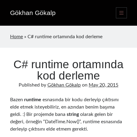
Gökhan Gökalp
open
primary
Sidebar
menu
Language switcher
Home
»
C# runtime ortamında kod derleme
English
EN
Türkçe
TR
C# runtime ortamında
Publications
kod derleme
Published by
Gökhan Gökalp
on
May 20, 2015
Bazen
runtime
esnasında bir kodu derleyip çıktısını
elde etmek isteyebiliriz, en azından benim başıma
geldi. :) Bir projemde bana
string
olarak gelen bir
değeri, örneğin “DateTime.Now()”, runtime esnasında
derleyip çıktısını elde etmem gerekti.