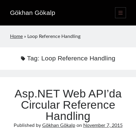
Gökhan Gökalp
open
primary
Sidebar
menu
Language switcher
Home
»
Loop Reference Handling
English
EN
Türkçe
TR
Tag:
Loop Reference Handling
Publications
Asp.NET Web API’da
Circular Reference
Handling
Published by
Gökhan Gökalp
on
November 7, 2015