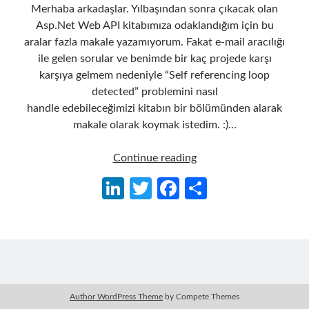
Merhaba arkadaşlar. Yılbaşından sonra çıkacak olan
Asp.Net Web API kitabımıza odaklandığım için bu
aralar fazla makale yazamıyorum. Fakat e-mail aracılığı
ile gelen sorular ve benimde bir kaç projede karşı
karşıya gelmem nedeniyle “Self referencing loop
detected” problemini nasıl
handle edebileceğimizi kitabın bir bölümünden alarak
makale olarak koymak istedim. :)…
Asp.NET
Continue reading
Web
Li
T
Fa
S
API’da
n
w
ce
h
Circular
Reference
ke
itt
b
ar
Handling
dI
er
o
e
n
o
k
Author WordPress Theme
by Compete Themes