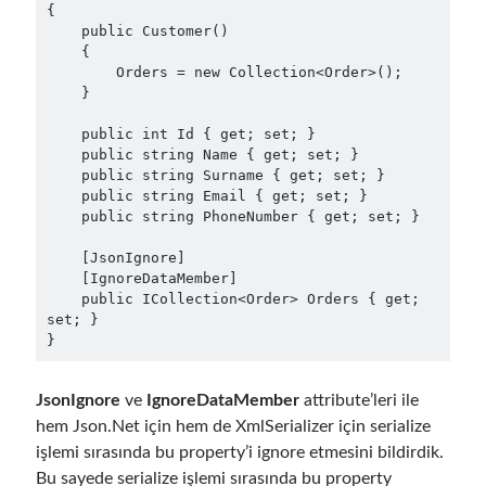
{

December 2017
(1)
    public Customer()

November 2017
(1)
    {

        Orders = new Collection<Order>();

October 2017
(1)
    }

September 2017
(2)
July 2017
(1)
    public int Id { get; set; }

June 2017
(2)
    public string Name { get; set; }

    public string Surname { get; set; }

May 2017
(4)
    public string Email { get; set; }

April 2017
(2)
    public string PhoneNumber { get; set; }

March 2017
(1)
February 2017
(1)
    [JsonIgnore]

    [IgnoreDataMember]

January 2017
(3)
    public ICollection<Order> Orders { get; 
November 2016
(1)
set; }

October 2016
(5)
September 2016
(4)
August 2016
(4)
JsonIgnore
ve
IgnoreDataMember
attribute’leri ile
July 2016
(2)
hem Json.Net için hem de XmlSerializer için serialize
June 2016
(1)
işlemi sırasında bu property’i ignore etmesini bildirdik.
May 2016
(2)
Bu sayede serialize işlemi sırasında bu property