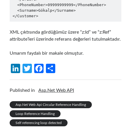
  <PhoneNumber>09999999999</PhoneNumber>

September 2016
(4)
  <Surname>Gökalp</Surname>

August 2016
(4)
</Customer>
July 2016
(2)
June 2016
(1)
XML çıktısında gördüğümüz üzere “z:Id” ve “z:Ref”
May 2016
(2)
attribute’leri üzerinde referans değerleri tutulmaktadır.
March 2016
(1)
February 2016
(2)
Umarım faydalı bir makale olmuştur.
January 2016
(1)
December 2015
(1)
Li
T
Fa
S
November 2015
(2)
n
w
ce
h
October 2015
(1)
September 2015
(3)
ke
itt
b
ar
Published in
Asp.Net Web API
August 2015
(1)
dI
er
o
e
July 2015
(6)
n
o
Asp.Net Web Api Circular Reference Handling
June 2015
(6)
May 2015
(1)
k
Loop Reference Handling
December 2014
(2)
Self referencing loop detected
November 2014
(1)