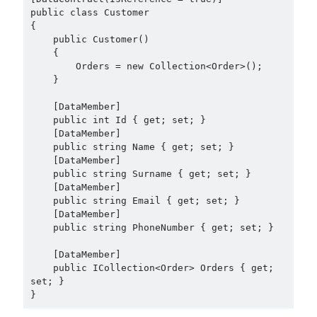
February 2021
(1)
public class Customer

January 2021
(1)
{

    public Customer()

November 2020
(1)
    {

October 2020
(1)
        Orders = new Collection<Order>();

July 2020
(1)
    }

June 2020
(1)
    [DataMember]

May 2020
(1)
    public int Id { get; set; }

March 2020
(1)
    [DataMember]

February 2020
(1)
    public string Name { get; set; }

January 2020
(2)
    [DataMember]

    public string Surname { get; set; }

December 2019
(1)
    [DataMember]

October 2019
(1)
    public string Email { get; set; }

August 2019
(1)
    [DataMember]

July 2019
(1)
    public string PhoneNumber { get; set; }

June 2019
(2)
    [DataMember]

May 2019
(1)
    public ICollection<Order> Orders { get; 
April 2019
(3)
set; }

March 2019
(1)
}
January 2019
(1)