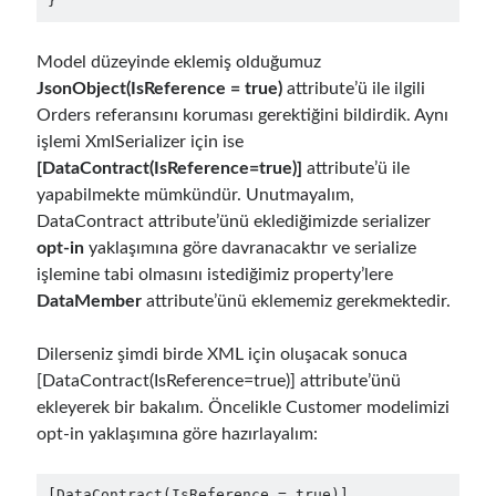
}
March 2026
(1)
January 2026
(1)
Model düzeyinde eklemiş olduğumuz
August 2025
(2)
JsonObject(IsReference = true)
attribute’ü ile ilgili
November 2024
(1)
Orders referansını koruması gerektiğini bildirdik. Aynı
June 2024
(1)
işlemi XmlSerializer için ise
March 2024
(1)
[DataContract(IsReference=true)]
attribute’ü ile
November 2023
(1)
yapabilmekte mümkündür. Unutmayalım,
March 2023
(2)
DataContract attribute’ünü eklediğimizde serializer
February 2023
(1)
opt-in
yaklaşımına göre davranacaktır ve serialize
November 2022
(1)
işlemine tabi olmasını istediğimiz property’lere
October 2022
(1)
DataMember
attribute’ünü eklememiz gerekmektedir.
July 2022
(1)
March 2022
(1)
Dilerseniz şimdi birde XML için oluşacak sonuca
February 2022
(1)
[DataContract(IsReference=true)] attribute’ünü
December 2021
(1)
ekleyerek bir bakalım. Öncelikle Customer modelimizi
September 2021
(1)
opt-in yaklaşımına göre hazırlayalım:
July 2021
(1)
April 2021
(1)
[DataContract(IsReference = true)]
