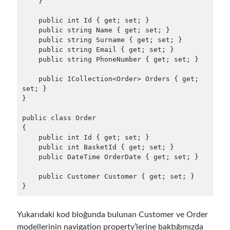
    }

    public int Id { get; set; }

    public string Name { get; set; }

Follow
    public string Surname { get; set; }

Gi
Li
    public string Email { get; set; }

    public string PhoneNumber { get; set; }

t
n
    public ICollection<Order> Orders { get; 
H
ke
set; }

Categories
u
dI
}

.NET
(46)
b
n
public class Order

.NET Core
(25)
{

Actor Programming Model
(3)
    public int Id { get; set; }

    public int BasketId { get; set; }

AI Agents
(2)
    public DateTime OrderDate { get; set; }

Architectural
(32)
ASP.NET Core
(20)
    public Customer Customer { get; set; }

Asp.Net MVC
(1)
Asp.Net Web API
(12)
Aspect Oriented Programming (AOP)
(1)
Yukarıdaki kod bloğunda bulunan Customer ve Order
Azure
(27)
modellerinin navigation property’lerine baktığımızda