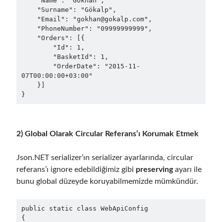
    "Name": "Gökhan",

    "Surname": "Gökalp",

asp.net core kubernetes
azure
    "Email": "gokhan@gokalp.com",

azure kubernetes service
    "PhoneNumber": "09999999999",

azure pipeline
    "Orders": [{

C#
        "Id": 1,

c# messaging
clean architecture
        "BasketId": 1,

container security
developer experience
        "OrderDate": "2015-11-
07T00:00:00+03:00"

dotnet
docker
devex
    }]

dotnet core
dotnetconf
elasticsearch
event driven
hexagonal architecture
kubernetes
2) Global Olarak Circular Referans’ı Korumak Etmek
llm
masstransit
MicroService
Json.NET serializer’ın serializer ayarlarında, circular
Messaging
referans’ı ignore edebildiğimiz gibi
preserving
ayarı ile
microsoft orleans
bunu global düzeyde koruyabilmemizde mümkündür.
Nesne Yönelimli Programlama
NLog
public static class WebApiConfig

OAuth
OAuth 2.0
{
