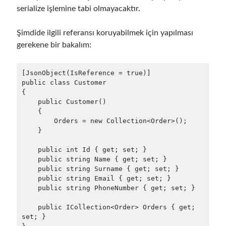
March 2016
(1)
serialize işlemine tabi olmayacaktır.
February 2016
(2)
January 2016
(1)
Şimdide ilgili referansı koruyabilmek için yapılması
December 2015
(1)
gerekene bir bakalım:
November 2015
(2)
October 2015
(1)
[JsonObject(IsReference = true)]

September 2015
(3)
public class Customer

August 2015
(1)
{

July 2015
(6)
    public Customer()

June 2015
(6)
    {

        Orders = new Collection<Order>();

May 2015
(1)
    }

December 2014
(2)
November 2014
(1)
    public int Id { get; set; }

September 2014
(1)
    public string Name { get; set; }

    public string Surname { get; set; }

July 2014
(4)
    public string Email { get; set; }

    public string PhoneNumber { get; set; }

    public ICollection<Order> Orders { get; 
Archives
set; }

April 2026
(1)