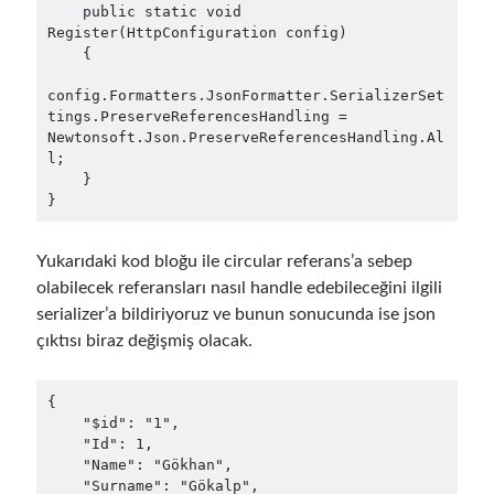
object oriented prensipleri
    public static void 
Register(HttpConfiguration config)

Object Oriented Programming
    {

OOP
OPA
orleans
config.Formatters.JsonFormatter.SerializerSet
tings.PreserveReferencesHandling = 
RabbitMQ
Newtonsoft.Json.PreserveReferencesHandling.Al
platform engineering
l;

resiliency
Saga
serverless
    }

}
service mesh
Solid
Yukarıdaki kod bloğu ile circular referans’a sebep
olabilecek referansları nasıl handle edebileceğini ilgili
Archives
serializer’a bildiriyoruz ve bunun sonucunda ise json
April 2026
(1)
çıktısı biraz değişmiş olacak.
March 2026
(1)
January 2026
(1)
{

August 2025
(2)
    "$id": "1",

    "Id": 1,

November 2024
(1)
    "Name": "Gökhan",

June 2024
(1)
    "Surname": "Gökalp",
