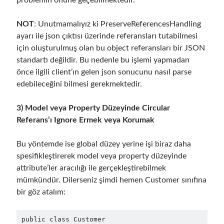
May 2020
(1)
March 2020
(1)
NOT
: Unutmamalıyız ki PreserveReferencesHandling
February 2020
(1)
ayarı ile json çıktısı üzerinde referansları tutabilmesi
January 2020
(2)
için oluşturulmuş olan bu object referansları bir JSON
December 2019
(1)
standartı değildir. Bu nedenle bu işlemi yapmadan
October 2019
(1)
önce ilgili client’ın gelen json sonucunu nasıl parse
August 2019
(1)
edebileceğini bilmesi gerekmektedir.
July 2019
(1)
June 2019
(2)
3) Model veya Property Düzeyinde Circular
May 2019
(1)
Referans’ı Ignore Ermek veya Korumak
April 2019
(3)
March 2019
(1)
Bu yöntemde ise global düzey yerine işi biraz daha
January 2019
(1)
spesifikleştirerek model veya property düzeyinde
December 2018
(3)
attribute’ler aracılığı ile gerçekleştirebilmek
September 2018
(1)
mümkündür. Dilerseniz şimdi hemen Customer sınıfına
June 2018
(1)
bir göz atalım:
April 2018
(1)
February 2018
(1)
public class Customer

January 2018
(1)