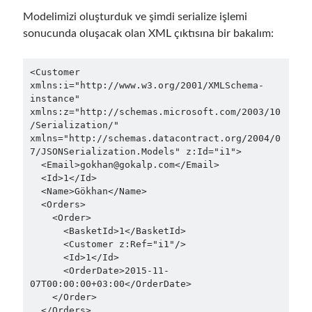
December 2018
(3)
Modelimizi oluşturduk ve şimdi serialize işlemi
September 2018
(1)
sonucunda oluşacak olan XML çıktısına bir bakalım:
June 2018
(1)
April 2018
(1)
<Customer 
February 2018
(1)
xmlns:i="http://www.w3.org/2001/XMLSchema-
January 2018
(1)
instance" 
December 2017
(1)
xmlns:z="http://schemas.microsoft.com/2003/10
/Serialization/" 
November 2017
(1)
xmlns="http://schemas.datacontract.org/2004/0
October 2017
(1)
7/JSONSerialization.Models" z:Id="i1">

September 2017
(2)
  <Email>gokhan@gokalp.com</Email>

  <Id>1</Id>

July 2017
(1)
  <Name>Gökhan</Name>

June 2017
(2)
  <Orders>

May 2017
(4)
    <Order>

April 2017
(2)
      <BasketId>1</BasketId>

      <Customer z:Ref="i1"/>

March 2017
(1)
      <Id>1</Id>

February 2017
(1)
      <OrderDate>2015-11-
January 2017
(3)
07T00:00:00+03:00</OrderDate>

November 2016
(1)
    </Order>

  </Orders>

October 2016
(5)