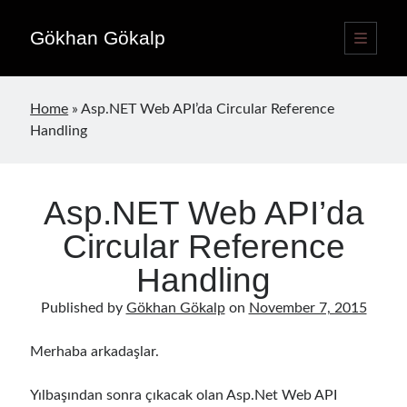
Gökhan Gökalp
open
primary
Sidebar
menu
Language switcher
Home
»
Asp.NET Web API’da Circular Reference
English
EN
Handling
Türkçe
TR
Asp.NET Web API’da
Publications
Circular Reference
Handling
Published by
Gökhan Gökalp
on
November 7, 2015
Merhaba arkadaşlar.
Yılbaşından sonra çıkacak olan Asp.Net Web API