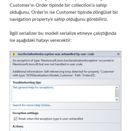
Behavior Driven Development
(1)
Customer’ın Order tipinde bir collection’a sahip
CI (Continuous Integration)
(4)
olduğunu, Order’ın ise Customer tipinde döngüsel bir
Cloud
(3)
navigation property’e sahip olduğunu görebiliriz.
Containerizing
(20)
dotnet
(9)
İlgili serializer bu modeli serialize etmeye çalıştığında
GraphQL
(1)
ise aşağıdaki hatayı verecektir:
Kurumsal Tasarım Kalıpları (Enterprise Design Patterns)
(2)
Logging
(4)
Messaging
(17)
Microservices
(24)
Nesne Yönelimli Programlama (Object Oriented Programming)
(6)
NoSQL
(2)
ORM
(2)
Performans (Profiling)
(6)
Platform Engineering
(2)
RabbitMQ
(9)
Refactoring
(4)
Search Engine
(7)
Seminar
(8)