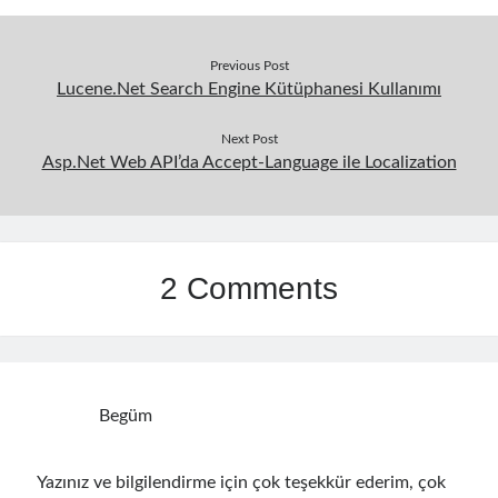
September 2014
(1)
July 2014
(4)
Previous Post
Lucene.Net Search Engine Kütüphanesi Kullanımı
Search
Next Post
Asp.Net Web API’da Accept-Language ile Localization
Categories
2 Comments
.NET
(46)
.NET Core
(25)
Actor Programming Model
(3)
AI Agents
(2)
Architectural
(32)
Begüm
ASP.NET Core
(20)
Asp.Net MVC
(1)
Yazınız ve bilgilendirme için çok teşekkür ederim, çok
Asp.Net Web API
(12)