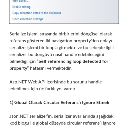
Serverless
(1)
Slides
(10)
SOA
(2)
Tasarım Kalıpları (Design Patterns)
(7)
Tasarım Prensipleri (Design Principles)
(5)
Serialize işlemi sırasında birbirlerini döngüsel olarak
Test Driven Development
(4)
referans gösteren iki navigation property’den dolayı
Uncategorized
(2)
serialize işlemi bir loop’a girmekte ve bu sebeple ilgili
WPF
(2)
serializer bu döngüyü nasıl handle edebileceğini
bilmediği için “
Self referencing loop detected for
property
” hatasını vermektedir.
Comments
Asp.NET Web API içerisinde bu sorunu handle
3 Core Pillars of AI Agent Access Control | Nordic APIs |
on
Runtime
edebilmek için üç farklı yol vardır:
Governance for AI Agents: Policy-as-Code with OPA
Gökhan Gökalp
on
Building an AI Agent in .NET: Deterministic Routing
and Intelligent Search with Microsoft Agent Framework
1) Global Olarak Circular Referans’ı Ignore Etmek
Kiril
on
Building an AI Agent in .NET: Deterministic Routing and
Intelligent Search with Microsoft Agent Framework
Json.NET serializer’ın, serializer ayarlarında aşağıdaki
Runtime Governance for AI Agents: Policy-as-Code with OPA - Gökhan
kod bloğu ile global düzeyde circular referans’ı ignore
Gökalp
on
Securing the Supply Chain of Containerized Applications to