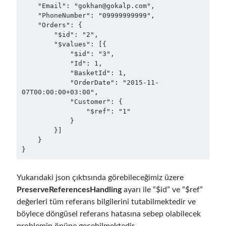
March 2024
(1)
    "Email": "gokhan@gokalp.com",

November 2023
(1)
    "PhoneNumber": "09999999999",

    "Orders": {

March 2023
(2)
        "$id": "2",

February 2023
(1)
        "$values": [{

November 2022
(1)
            "$id": "3",

October 2022
(1)
            "Id": 1,

            "BasketId": 1,

July 2022
(1)
            "OrderDate": "2015-11-
March 2022
(1)
07T00:00:00+03:00",

February 2022
(1)
            "Customer": {

December 2021
(1)
                "$ref": "1"

            }

September 2021
(1)
        }]

July 2021
(1)
    }

April 2021
(1)
February 2021
(1)
January 2021
(1)
Yukarıdaki json çıktısında görebileceğimiz üzere
November 2020
(1)
PreserveReferencesHandling
ayarı ile “$id” ve “$ref”
October 2020
(1)
değerleri tüm referans bilgilerini tutabilmektedir ve
July 2020
(1)
böylece döngüsel referans hatasına sebep olabilecek
June 2020
(1)
problemin önüne geçebilmektedir.