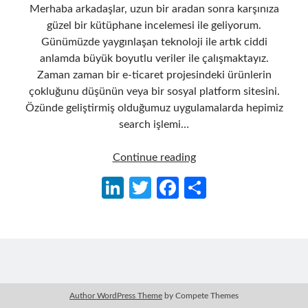
Merhaba arkadaşlar, uzun bir aradan sonra karşınıza
güzel bir kütüphane incelemesi ile geliyorum.
Günümüzde yaygınlaşan teknoloji ile artık ciddi
anlamda büyük boyutlu veriler ile çalışmaktayız.
Zaman zaman bir e-ticaret projesindeki ürünlerin
çokluğunu düşünün veya bir sosyal platform sitesini.
Özünde geliştirmiş olduğumuz uygulamalarda hepimiz
search işlemi…
Lucene.Net
Continue reading
Search
Li
T
Fa
S
Engine
n
w
ce
h
Kütüphanesi
Kullanımı
ke
itt
b
ar
dI
er
o
e
n
o
k
Author WordPress Theme
by Compete Themes