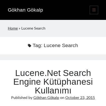
Gökhan Gökalp
open
primary
Sidebar
menu
Language switcher
Home
»
Lucene Search
English
EN
Türkçe
TR
Tag:
Lucene Search
Publications
Lucene.Net Search
Engine Kütüphanesi
Kullanımı
Published by
Gökhan Gökalp
on
October 23, 2015