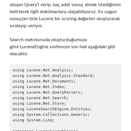
oluşan Query’i verip, kaç adet sonuç almak istediğimizi
December 2018
(3)
belirterek ilgili dokümanlara ulaşabiliyoruz. En uygun
September 2018
(1)
sonuçları bize Lucene bir scoring değerleri oluşturarak
June 2018
(1)
sıralayıp veriyor.
April 2018
(1)
February 2018
(1)
Search metotunuda oluşturduğumuza
January 2018
(1)
göre LuceneEngine sınıfımızın son hali aşağıdaki gibi
December 2017
(1)
olacaktır.
November 2017
(1)
October 2017
(1)
September 2017
(2)
using Lucene.Net.Analysis;

July 2017
(1)
using Lucene.Net.Analysis.Standard;

using Lucene.Net.Documents;

June 2017
(2)
using Lucene.Net.Index;

May 2017
(4)
using Lucene.Net.QueryParsers;

April 2017
(2)
using Lucene.Net.Search;

March 2017
(1)
using Lucene.Net.Store;

using LuceneSearchEngine.Entities;

February 2017
(1)
using System.Collections.Generic;

January 2017
(3)
using System.Linq;

November 2016
(1)
October 2016
(5)