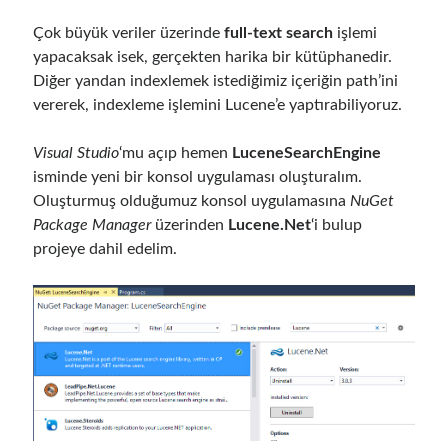
Serverless
(1)
Çok büyük veriler üzerinde
full-text search
işlemi
Slides
(10)
yapacaksak isek, gerçekten harika bir kütüphanedir.
SOA
(2)
Diğer yandan indexlemek istediğimiz içeriğin path’ini
Tasarım Kalıpları (Design Patterns)
(7)
vererek, indexleme işlemini Lucene’e yaptırabiliyoruz.
Tasarım Prensipleri (Design Principles)
(5)
Test Driven Development
(4)
Visual Studio
‘mu açıp hemen
LuceneSearchEngine
Uncategorized
(2)
isminde yeni bir konsol uygulaması oluşturalım.
WPF
(2)
Oluşturmuş olduğumuz konsol uygulamasına
NuGet
Package Manager
üzerinden
Lucene.Net
‘i bulup
projeye dahil edelim.
Comments
3 Core Pillars of AI Agent Access Control | Nordic APIs |
on
Runtime
Governance for AI Agents: Policy-as-Code with OPA
Gökhan Gökalp
on
Building an AI Agent in .NET: Deterministic Routing
and Intelligent Search with Microsoft Agent Framework
Kiril
on
Building an AI Agent in .NET: Deterministic Routing and
Intelligent Search with Microsoft Agent Framework
Runtime Governance for AI Agents: Policy-as-Code with OPA - Gökhan
Gökalp
on
Securing the Supply Chain of Containerized Applications to