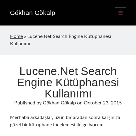
Gökhan Gökalp
open
primary
Sidebar
menu
Language switcher
Home
»
Lucene.Net Search Engine Kütüphanesi
English
EN
Kullanımı
Türkçe
TR
Lucene.Net Search
Publications
Engine Kütüphanesi
Kullanımı
Published by
Gökhan Gökalp
on
October 23, 2015
Merhaba arkadaşlar, uzun bir aradan sonra karşınıza
güzel bir kütüphane incelemesi ile geliyorum.