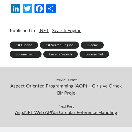
Li
T
Fa
S
n
w
ce
h
ke
itt
b
ar
Published in
.NET
Search Engine
dI
er
o
e
n
o
C# Lucene
C# Search Engine
Lucene
k
Lucene nedir
Lucene Search
Lucene.Net
Previous Post
Aspect Oriented Programming (AOP) – Giriş ve Örnek
Bir Proje
Next Post
Asp.NET Web API’da Circular Reference Handling