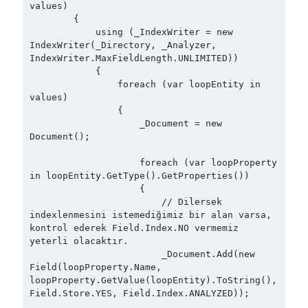
September 2014
(1)
values)

        {

July 2014
(4)
            using (_IndexWriter = new 
IndexWriter(_Directory, _Analyzer, 
IndexWriter.MaxFieldLength.UNLIMITED))

            {

Search
                foreach (var loopEntity in 
values)

                {

                    _Document = new 
Document();

Categories
                    foreach (var loopProperty 
in loopEntity.GetType().GetProperties())

.NET
(46)
                    {

.NET Core
(25)
                        // Dilersek 
indexlenmesini istemediğimiz bir alan varsa, 
Actor Programming Model
(3)
kontrol ederek Field.Index.NO vermemiz 
AI Agents
(2)
yeterli olacaktır.

Architectural
(32)
                        _Document.Add(new 
Field(loopProperty.Name, 
ASP.NET Core
(20)
loopProperty.GetValue(loopEntity).ToString(), 
Asp.Net MVC
(1)
Field.Store.YES, Field.Index.ANALYZED));

Asp.Net Web API
(12)