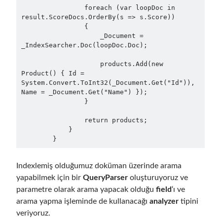
                foreach (var loopDoc in 
March 2026
(1)
result.ScoreDocs.OrderBy(s => s.Score))

January 2026
(1)
                {

                    _Document = 
August 2025
(2)
_IndexSearcher.Doc(loopDoc.Doc);

November 2024
(1)
June 2024
(1)
                    products.Add(new 
March 2024
(1)
Product() { Id = 
System.Convert.ToInt32(_Document.Get("Id")), 
November 2023
(1)
Name = _Document.Get("Name") });

March 2023
(2)
                }

February 2023
(1)
November 2022
(1)
                return products;

            }

October 2022
(1)
        }
July 2022
(1)
March 2022
(1)
Indexlemiş olduğumuz doküman üzerinde arama
February 2022
(1)
yapabilmek için bir
QueryParser
oluşturuyoruz ve
December 2021
(1)
parametre olarak arama yapacak olduğu
field
‘ı ve
September 2021
(1)
arama yapma işleminde de kullanacağı
analyzer
tipini
July 2021
(1)
veriyoruz.
April 2021
(1)