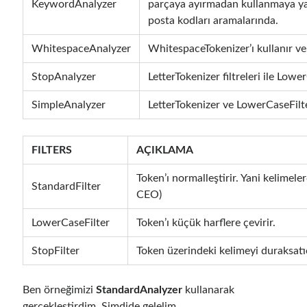
KeywordAnalyzer
parçaya ayırmadan kullanmaya yar
December 2017
(1)
posta kodları aramalarında.
November 2017
(1)
October 2017
(1)
WhitespaceAnalyzer
WhitespaceTokenizer’ı kullanır ve 
September 2017
(2)
StopAnalyzer
LetterTokenizer filtreleri ile Lower
July 2017
(1)
June 2017
(2)
SimpleAnalyzer
LetterTokenizer ve LowerCaseFilte
May 2017
(4)
April 2017
(2)
March 2017
(1)
FILTERS
AÇIKLAMA
February 2017
(1)
January 2017
(3)
Token’ı normalleştirir. Yani kelimeler
StandardFilter
November 2016
(1)
CEO)
October 2016
(5)
LowerCaseFilter
Token’ı küçük harflere çevirir.
September 2016
(4)
August 2016
(4)
StopFilter
Token üzerindeki kelimeyi duraksatıcı
July 2016
(2)
June 2016
(1)
Ben örneğimizi
StandardAnalyzer
kullanarak
May 2016
(2)
gerçekleştirdim. Şimdide gelelim