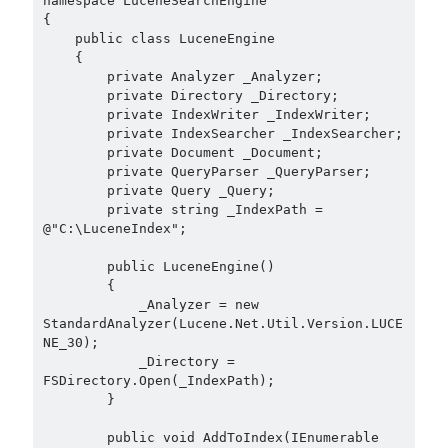
namespace LuceneSearchEngine

{

September 2016
(4)
    public class LuceneEngine

August 2016
(4)
    {

July 2016
(2)
        private Analyzer _Analyzer;

        private Directory _Directory;

June 2016
(1)
        private IndexWriter _IndexWriter;

May 2016
(2)
        private IndexSearcher _IndexSearcher;

March 2016
(1)
        private Document _Document;

February 2016
(2)
        private QueryParser _QueryParser;

        private Query _Query;

January 2016
(1)
        private string _IndexPath = 
December 2015
(1)
@"C:\LuceneIndex";

November 2015
(2)
October 2015
(1)
        public LuceneEngine()

        {

September 2015
(3)
            _Analyzer = new 
August 2015
(1)
StandardAnalyzer(Lucene.Net.Util.Version.LUCE
July 2015
(6)
NE_30);

June 2015
(6)
            _Directory = 
FSDirectory.Open(_IndexPath);

May 2015
(1)
        }

December 2014
(2)
November 2014
(1)
        public void AddToIndex(IEnumerable 