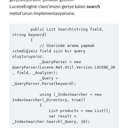
March 2016
(1)
LuceneEngine class’ımızın geriye kalan
search
February 2016
(2)
metot’unun implementasyonuna.
January 2016
(1)
December 2015
(1)
November 2015
(2)
        public List Search(string field, 
string keyword)

October 2015
(1)
        {

September 2015
(3)
            // Üzerinde arama yapmak 
August 2015
(1)
istediğimiz field için bir query 
July 2015
(6)
oluşturuyoruz.

            _QueryParser = new 
June 2015
(6)
QueryParser(Lucene.Net.Util.Version.LUCENE_30
May 2015
(1)
, field, _Analyzer);

December 2014
(2)
            _Query = 
November 2014
(1)
_QueryParser.Parse(keyword);

September 2014
(1)
            using (_IndexSearcher = new 
July 2014
(4)
IndexSearcher(_Directory, true))

            {

                List products = new List();

                var result = 
Archives
_IndexSearcher.Search(_Query, 10);

April 2026
(1)