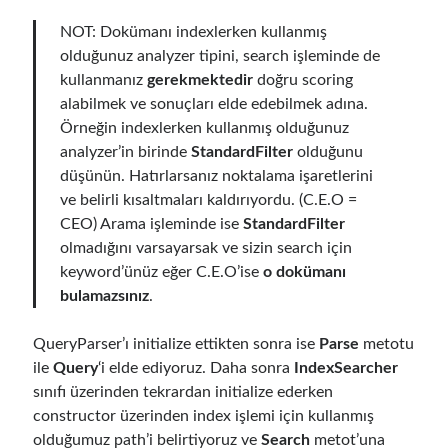
February 2021
(1)
NOT: Dokümanı indexlerken kullanmış
January 2021
(1)
olduğunuz analyzer tipini, search işleminde de
November 2020
(1)
kullanmanız
gerekmektedir
doğru scoring
October 2020
(1)
alabilmek ve sonuçları elde edebilmek adına.
July 2020
(1)
Örneğin indexlerken kullanmış olduğunuz
June 2020
(1)
analyzer’in birinde
StandardFilter
olduğunu
May 2020
(1)
düşünün. Hatırlarsanız noktalama işaretlerini
March 2020
(1)
ve belirli kısaltmaları kaldırıyordu. (C.E.O =
February 2020
(1)
CEO) Arama işleminde ise
StandardFilter
January 2020
(2)
olmadığını varsayarsak ve sizin search için
December 2019
(1)
keyword’ünüz eğer C.E.O’ise
o dokümanı
October 2019
(1)
bulamazsınız
.
August 2019
(1)
July 2019
(1)
QueryParser’ı initialize ettikten sonra ise
Parse
metotu
June 2019
(2)
ile
Query
‘i elde ediyoruz. Daha sonra
IndexSearcher
May 2019
(1)
sınıfı üzerinden tekrardan initialize ederken
April 2019
(3)
constructor üzerinden index işlemi için kullanmış
March 2019
(1)
olduğumuz path’i belirtiyoruz ve
Search
metot’una
January 2019
(1)