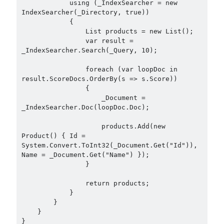
            using (_IndexSearcher = new 
Search Engine
(7)
IndexSearcher(_Directory, true))

            {

Seminar
(8)
                List products = new List();

Serverless
(1)
                var result = 
Slides
(10)
_IndexSearcher.Search(_Query, 10);

SOA
(2)
                foreach (var loopDoc in 
Tasarım Kalıpları (Design Patterns)
(7)
result.ScoreDocs.OrderBy(s => s.Score))

Tasarım Prensipleri (Design Principles)
(5)
                {

Test Driven Development
(4)
                    _Document = 
Uncategorized
(2)
_IndexSearcher.Doc(loopDoc.Doc);

WPF
(2)
                    products.Add(new 
Product() { Id = 
System.Convert.ToInt32(_Document.Get("Id")), 
Name = _Document.Get("Name") });

                }

Tags
                return products;

.NET
.net 6
.net 5
            }

        }

.net core
actor model
    }

}