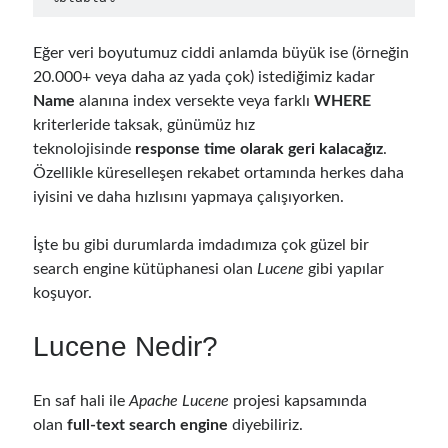
Eğer veri boyutumuz ciddi anlamda büyük ise (örneğin
Follow
20.000+ veya daha az yada çok) istediğimiz kadar
Gi
Li
Name
alanına index versekte veya farklı
WHERE
kriterleride taksak, günümüz hız
t
n
teknolojisinde
response time olarak geri kalacağız
.
H
ke
Özellikle küreselleşen rekabet ortamında herkes daha
Categories
u
dI
iyisini ve daha hızlısını yapmaya çalışıyorken.
.NET
(46)
b
n
.NET Core
(25)
İşte bu gibi durumlarda imdadımıza çok güzel bir
Actor Programming Model
(3)
search engine kütüphanesi olan
Lucene
gibi yapılar
AI Agents
(2)
koşuyor.
Architectural
(32)
Lucene Nedir?
ASP.NET Core
(20)
Asp.Net MVC
(1)
Asp.Net Web API
(12)
En saf hali ile
Apache Lucene
projesi kapsamında
Aspect Oriented Programming (AOP)
(1)
olan
full-text search engine
diyebiliriz.
Azure
(27)