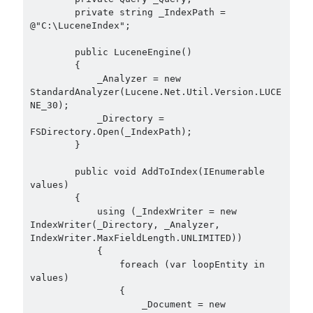
object oriented prensipleri
        private string _IndexPath = 
@"C:\LuceneIndex";

Object Oriented Programming
        public LuceneEngine()

OOP
OPA
orleans
        {

            _Analyzer = new 
RabbitMQ
platform engineering
StandardAnalyzer(Lucene.Net.Util.Version.LUCE
NE_30);

resiliency
Saga
serverless
            _Directory = 
FSDirectory.Open(_IndexPath);

service mesh
Solid
        }

        public void AddToIndex(IEnumerable 
values)

Archives
        {

            using (_IndexWriter = new 
April 2026
(1)
IndexWriter(_Directory, _Analyzer, 
March 2026
(1)
IndexWriter.MaxFieldLength.UNLIMITED))

January 2026
(1)
            {

                foreach (var loopEntity in 
August 2025
(2)
values)

November 2024
(1)
                {

June 2024
(1)
                    _Document = new 