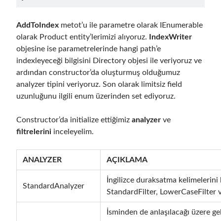
May 2020
(1)
March 2020
(1)
AddToIndex
metot’u ile parametre olarak IEnumerable
February 2020
(1)
olarak Product entity’lerimizi alıyoruz.
IndexWriter
January 2020
(2)
objesine ise parametrelerinde hangi path’e
December 2019
(1)
indexleyeceği bilgisini Directory objesi ile veriyoruz ve
October 2019
(1)
ardından constructor’da oluşturmuş olduğumuz
August 2019
(1)
analyzer tipini veriyoruz. Son olarak limitsiz field
July 2019
(1)
uzunluğunu ilgili enum üzerinden set ediyoruz.
June 2019
(2)
May 2019
(1)
Constructor’da initialize ettiğimiz
analyzer
ve
April 2019
(3)
filtrelerini
inceleyelim.
March 2019
(1)
January 2019
(1)
December 2018
(3)
ANALYZER
AÇIKLAMA
September 2018
(1)
İngilizce duraksatma kelimelerini 
June 2018
(1)
StandardAnalyzer
StandardFilter, LowerCaseFilter v
April 2018
(1)
February 2018
(1)
İsminden de anlaşılacağı üzere ge
January 2018
(1)