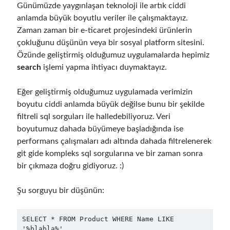
Günümüzde yaygınlaşan teknoloji ile artık ciddi
anlamda büyük boyutlu veriler ile çalışmaktayız.
Zaman zaman bir e-ticaret projesindeki ürünlerin
çokluğunu düşünün veya bir sosyal platform sitesini.
Özünde geliştirmiş olduğumuz uygulamalarda hepimiz
search
işlemi yapma ihtiyacı duymaktayız.
Eğer geliştirmiş olduğumuz uygulamada verimizin
boyutu ciddi anlamda büyük değilse bunu bir şekilde
filtreli sql sorguları ile halledebiliyoruz. Veri
boyutumuz dahada büyümeye başladığında ise
performans çalışmaları adı altında dahada filtrelenerek
git gide kompleks sql sorgularına ve bir zaman sonra
bir çıkmaza doğru gidiyoruz. :)
Şu sorguyu bir düşünün:
SELECT * FROM Product WHERE Name LIKE 
'%blabla%'