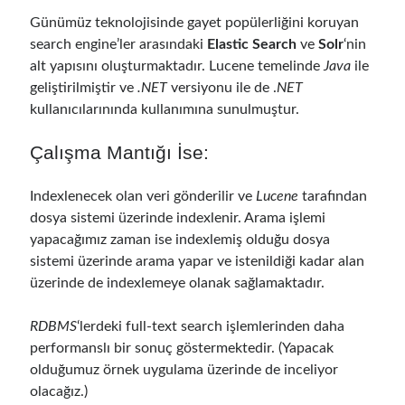
Behavior Driven Development
(1)
Günümüz teknolojisinde gayet popülerliğini koruyan
CI (Continuous Integration)
(4)
search engine’ler arasındaki
Elastic Search
ve
Solr
‘nin
Cloud
(3)
alt yapısını oluşturmaktadır. Lucene temelinde
Java
ile
Containerizing
(20)
geliştirilmiştir ve
.NET
versiyonu ile de .
NET
dotnet
(9)
kullanıcılarınında kullanımına sunulmuştur.
GraphQL
(1)
Kurumsal Tasarım Kalıpları (Enterprise Design Patterns)
(2)
Çalışma Mantığı İse:
Logging
(4)
Messaging
(17)
Indexlenecek olan veri gönderilir ve
Lucene
tarafından
Microservices
(24)
dosya sistemi üzerinde indexlenir. Arama işlemi
Nesne Yönelimli Programlama (Object Oriented Programming)
(6)
yapacağımız zaman ise indexlemiş olduğu dosya
NoSQL
(2)
sistemi üzerinde arama yapar ve istenildiği kadar alan
ORM
(2)
üzerinde de indexlemeye olanak sağlamaktadır.
Performans (Profiling)
(6)
Platform Engineering
(2)
RDBMS
‘lerdeki full-text search işlemlerinden daha
RabbitMQ
(9)
performanslı bir sonuç göstermektedir. (Yapacak
Refactoring
(4)
olduğumuz örnek uygulama üzerinde de inceliyor
Search Engine
(7)
olacağız.)
Seminar
(8)