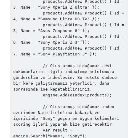
            products.Add(new Product() { Id = 
3, Name = "Sony Xperia Z Ultra" });

object oriented prensipleri
            products.Add(new Product() { Id = 
4, Name = "Samsung Ultra HD Tv" });

Object Oriented Programming
            products.Add(new Product() { Id = 
5, Name = "Asus Zenphone 6" });

OOP
OPA
orleans
            products.Add(new Product() { Id = 
6, Name = "Sony Xperia Z 3" });

RabbitMQ
platform engineering
            products.Add(new Product() { Id = 
7, Name = "Sony Playstation 3" });

resiliency
Saga
serverless
            // Oluşturmuş olduğumuz test 
service mesh
Solid
dokümanlarını ilgili indexleme metotumuza 
gönderelim ve indexlesin. Bu metotu sadece 
bir kere çalıştırmamız yeterlidir, daha 
sonrasında ise kapatabilirsiniz.

Recent Comments
            engine.AddToIndex(products);

3 Core Pillars of AI Agent Access Control | Nordic APIs |
on
Runtime
            // Oluşturmuş olduğumuz index 
Governance for AI Agents: Policy-as-Code with OPA
üzerinden Name field'ına bakarak ve 
Gökhan Gökalp
on
Building an AI Agent in .NET: Deterministic Routing
içerisinde "Sony" geçen en uygun kelimeleri 
and Intelligent Search with Microsoft Agent Framework
scoring işlemi yaparak bize getirecektir.

Kiril
on
Building an AI Agent in .NET: Deterministic Routing and
            var result = 
Intelligent Search with Microsoft Agent Framework
engine.Search("Name", "Sony");
