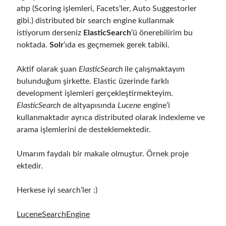
atıp (Scoring işlemleri, Facets’ler, Auto Suggestorler
Meta
gibi.) distributed bir search engine kullanmak
Log in
istiyorum derseniz
ElasticSearch
‘ü önerebilirim bu
Entries feed
noktada.
Solr
‘ıda es geçmemek gerek tabiki.
Comments feed
WordPress.org
Aktif olarak şuan
ElasticSearch
ile çalışmaktayım
bulunduğum şirkette. Elastic üzerinde farklı
development işlemleri gerçekleştirmekteyim.
ElasticSearch
de altyapısında
Lucene
engine’i
kullanmaktadır ayrıca distributed olarak indexleme ve
arama işlemlerini de desteklemektedir.
Umarım faydalı bir makale olmuştur. Örnek proje
ektedir.
Herkese iyi search’ler :)
LuceneSearchEngine