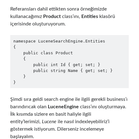
Reduce Security Risks (Policy Enforcement-Automated Governance
with OPA Gatekeeper and Ratify) – Part 2
Referansları dahil ettikten sonra örneğimizde
Runtime Governance for AI Agents: Policy-as-Code with OPA - Gökhan
kullanacağımız
Product
class’ını,
Entities
klasörü
Gökalp
on
Building an AI Agent in .NET: Deterministic Routing and
içerisinde oluşturuyorum.
Intelligent Search with Microsoft Agent Framework
DevEx Series 02: From Catalog to Copilots. Boosting Backstage with
MCP Server – Gökhan Gökalp
on
DevEx Series 01: Creating Golden
namespace LuceneSearchEngine.Entities

Paths with Backstage, Developer Self-Service Without Losing Control
{

    public class Product

Veronica Zotali
on
Working with Persistent Volumes by Using Azure
    {

Files in Azure Kubernetes Service
        public int Id { get; set; }

yzb
on
ElasticSearch Serisi 01 – C# ile Index Oluşturmak
        public string Name { get; set; }

    }

}
Tags
Şimdi sıra geldi search engine ile ilgili gerekli business’ı
barındırıcak olan
LuceneEngine
class’ını oluşturmaya.
.NET
.net 6
.net 5
İlk kısımda sizlere en basit haliyle ilgili
.net core
entity’lerimizi,
Lucene
ile nasıl indexleyebiliriz’i
actor model
göstermek istiyorum. Dilerseniz incelemeye
asp.net core
başlayalım.