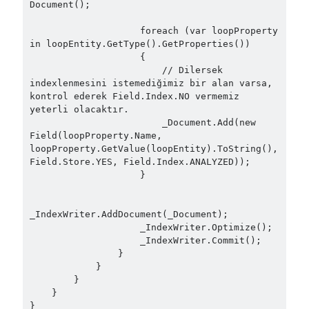
March 2024
(1)
Document();

November 2023
(1)
                    foreach (var loopProperty 
March 2023
(2)
in loopEntity.GetType().GetProperties())

February 2023
(1)
                    {

November 2022
(1)
                        // Dilersek 
indexlenmesini istemediğimiz bir alan varsa, 
October 2022
(1)
kontrol ederek Field.Index.NO vermemiz 
July 2022
(1)
yeterli olacaktır.

March 2022
(1)
                        _Document.Add(new 
February 2022
(1)
Field(loopProperty.Name, 
loopProperty.GetValue(loopEntity).ToString(), 
December 2021
(1)
Field.Store.YES, Field.Index.ANALYZED));

September 2021
(1)
                    }

July 2021
(1)
April 2021
(1)
_IndexWriter.AddDocument(_Document);

February 2021
(1)
                    _IndexWriter.Optimize();

January 2021
(1)
                    _IndexWriter.Commit();

November 2020
(1)
                }

            }

October 2020
(1)
        }

July 2020
(1)
    }

June 2020
(1)
}