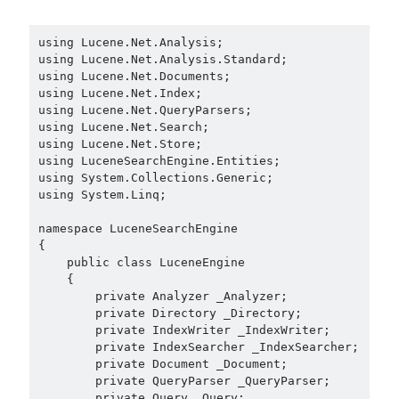
asp.net core kubernetes
azure
using Lucene.Net.Analysis;

azure kubernetes service
azure pipeline
using Lucene.Net.Analysis.Standard;

using Lucene.Net.Documents;

C#
c# messaging
clean architecture
using Lucene.Net.Index;

using Lucene.Net.QueryParsers;

container security
developer experience
using Lucene.Net.Search;

dotnet
using Lucene.Net.Store;

docker
devex
using LuceneSearchEngine.Entities;

using System.Collections.Generic;

dotnet core
dotnetconf
elasticsearch
using System.Linq;

event driven
hexagonal architecture
namespace LuceneSearchEngine

kubernetes
{

llm
masstransit
    public class LuceneEngine

    {

MicroService
Messaging
        private Analyzer _Analyzer;

        private Directory _Directory;

microsoft orleans
        private IndexWriter _IndexWriter;

Nesne Yönelimli Programlama
        private IndexSearcher _IndexSearcher;

NLog
        private Document _Document;

OAuth
OAuth 2.0
        private QueryParser _QueryParser;

        private Query _Query;
