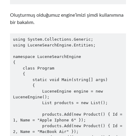
asp.net core
asp.net core kubernetes
azure
Oluşturmuş olduğumuz engine’imizi şimdi kullanımına
bir bakalım.
azure kubernetes service
azure pipeline
C#
c# messaging
clean architecture
using System.Collections.Generic;

using LuceneSearchEngine.Entities;

container security
developer experience
dotnet
namespace LuceneSearchEngine

docker
devex
{

    class Program

dotnet core
dotnetconf
elasticsearch
    {

event driven
hexagonal architecture
        static void Main(string[] args)

        {

kubernetes
            LuceneEngine engine = new 
llm
masstransit
LuceneEngine();

            List products = new List();

MicroService
Messaging
            products.Add(new Product() { Id = 
microsoft orleans
1, Name = "Apple Iphone 6" });

Nesne Yönelimli Programlama
            products.Add(new Product() { Id = 
NLog
2, Name = "MacBook Air" });

OAuth
OAuth 2.0