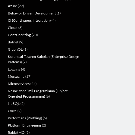
Azure
(27)
Behavior Driven Development
(1)
CI (Continuous Integration)
(4)
Cloud
(3)
Containerizing
(20)
dotnet
(9)
GraphQL
(1)
Kurumsal Tasarım Kalıpları (Enterprise Design
Patterns)
(2)
Logging
(4)
Messaging
(17)
Microservices
(24)
Nesne Yönelimli Programlama (Object
Oriented Programming)
(6)
NoSQL
(2)
ORM
(2)
Performans (Profiling)
(6)
Platform Engineering
(2)
RabbitMQ
(9)