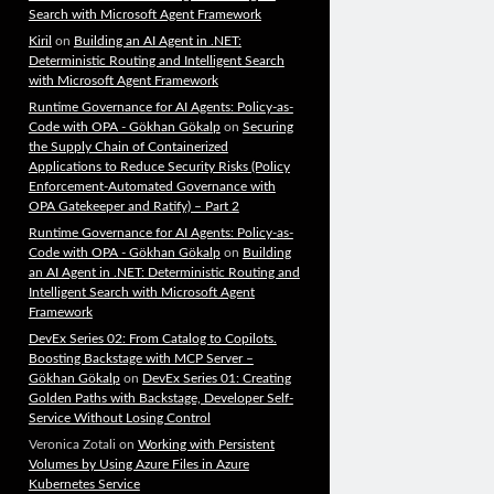
Search with Microsoft Agent Framework
Kiril
on
Building an AI Agent in .NET:
Deterministic Routing and Intelligent Search
with Microsoft Agent Framework
Runtime Governance for AI Agents: Policy-as-
Code with OPA - Gökhan Gökalp
on
Securing
the Supply Chain of Containerized
Applications to Reduce Security Risks (Policy
Enforcement-Automated Governance with
OPA Gatekeeper and Ratify) – Part 2
Runtime Governance for AI Agents: Policy-as-
Code with OPA - Gökhan Gökalp
on
Building
an AI Agent in .NET: Deterministic Routing and
Intelligent Search with Microsoft Agent
Framework
DevEx Series 02: From Catalog to Copilots.
Boosting Backstage with MCP Server –
Gökhan Gökalp
on
DevEx Series 01: Creating
Golden Paths with Backstage, Developer Self-
Service Without Losing Control
Veronica Zotali
on
Working with Persistent
Volumes by Using Azure Files in Azure
Kubernetes Service