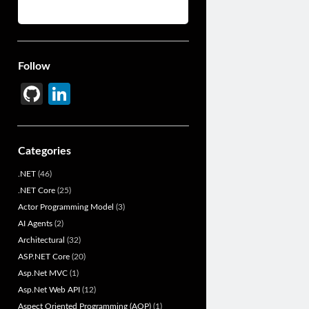
Follow
Gi
Li
t
n
H
ke
Categories
u
dI
.NET
(46)
b
n
.NET Core
(25)
Actor Programming Model
(3)
AI Agents
(2)
Architectural
(32)
ASP.NET Core
(20)
Asp.Net MVC
(1)
Asp.Net Web API
(12)
Aspect Oriented Programming (AOP)
(1)