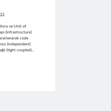
015
tory ve Unit of
pı (infrastructure)
yararlanarak code
ımsız (independent)
bağlı (tight coupled)…