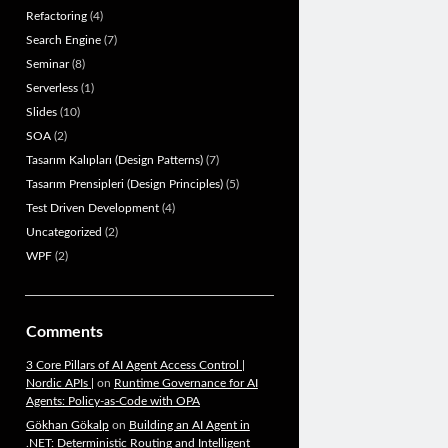
Refactoring
(4)
Search Engine
(7)
Seminar
(8)
Serverless
(1)
Slides
(10)
SOA
(2)
Tasarım Kalıpları (Design Patterns)
(7)
Tasarım Prensipleri (Design Principles)
(5)
Test Driven Development
(4)
Uncategorized
(2)
WPF
(2)
Comments
3 Core Pillars of AI Agent Access Control |
Nordic APIs |
on
Runtime Governance for AI
Agents: Policy-as-Code with OPA
Gökhan Gökalp
on
Building an AI Agent in
.NET: Deterministic Routing and Intelligent