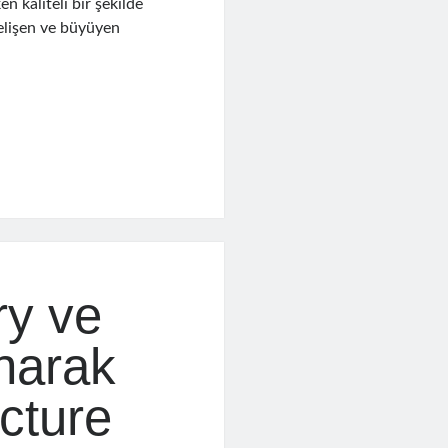
n kaliteli bir şekilde
 gelişen ve büyüyen
ry ve
anarak
ucture