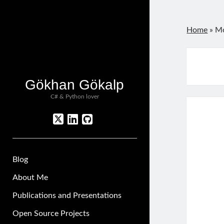
Home
»
Mo
Gökhan Gökalp
C# & Python lover
twitter
linkedin
github
Blog
About Me
Publications and Presentations
Open Source Projects