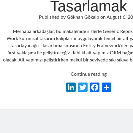
Tasarlamak
Published by
Gökhan Gökalp
on
August 6, 2
Merhaba arkadaşlar, bu makalemde sizlerle Generic Reposi
Work kurumsal tasarım kalıplarını uygulayarak temel bir alt ya
tasarlayacağız. Tasarlama sırasında Entity Framework’den 
first yaklaşımı ile geliştireceğiz. Tabi ki alt yapımız ORM bağ
olacak. Alt yapımızı geliştirirken makul bir seviyede sıkı sıkıya 
Generic
Continue reading
Repository
Li
T
Fa
S
ve
n
w
ce
h
Unit
of
ke
itt
b
ar
Work
dI
er
o
e
Kullanarak
n
o
Temel
Bir