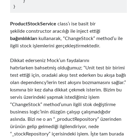
    }

December 2018
(3)
September 2018
(1)
June 2018
(1)
ProductStockService
class’ı ise basit bir
April 2018
(1)
şekilde constructor aracılığı ile inject ettiği
February 2018
(1)
bağımlılıkları
kullanarak, “ChangeStock” method’u ile
January 2018
(1)
ilgili stock işlemlerini gerçekleştirmektedir.
December 2017
(1)
November 2017
(1)
Dikkat ederseniz Mock’un faydalarını
October 2017
(1)
hatırlarken bahsetmiş olduğumuz; “Unit test bir birimi
September 2017
(2)
test ettiği için, oradaki akışı test ederken bu akışa bağlı
July 2017
(1)
olan dependency‘lerin test akışını bozmamasını sağlar.”
June 2017
(2)
kısmına bir kez daha dikkat çekmek isterim. Bizim bu
May 2017
(4)
servis üzerindeki yapmak istediğimiz işlem
April 2017
(2)
“ChangeStock” method’unun ilgili stok değiştirme
March 2017
(1)
business logic’inin düzgün çalışıp çalışmadığıdır
February 2017
(1)
aslında. Bizi ne o an “_productRepository” üzerinden
January 2017
(3)
ürünün gelip gelmediği ilgilendiriyor, nede
November 2016
(1)
“_stockRepository” içerisindeki işlem. İşte tam burada
October 2016
(5)