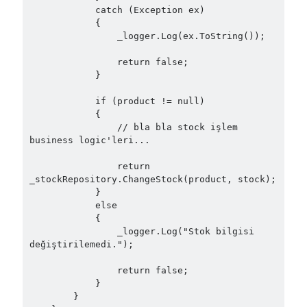
February 2021
(1)
            catch (Exception ex)

January 2021
(1)
            {

                _logger.Log(ex.ToString());

November 2020
(1)
October 2020
(1)
                return false;

July 2020
(1)
            }

June 2020
(1)
            if (product != null)

May 2020
(1)
            {

March 2020
(1)
                // bla bla stock işlem 
February 2020
(1)
business logic'leri...

January 2020
(2)
                return 
December 2019
(1)
_stockRepository.ChangeStock(product, stock);

October 2019
(1)
            }

August 2019
(1)
            else

            {

July 2019
(1)
                _logger.Log("Stok bilgisi 
June 2019
(2)
değiştirilemedi.");

May 2019
(1)
April 2019
(3)
                return false;

            }

March 2019
(1)
        }

January 2019
(1)