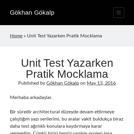
Gökhan Gökalp
open
primary
Sidebar
menu
Language switcher
Home
»
Unit Test Yazarken Pratik Mocklama
English
EN
Türkçe
TR
Unit Test Yazarken
Publications
Pratik Mocklama
Published by
Gökhan Gökalp
on
May 13, 2016
Merhaba arkadaşlar.
Bir süredir architectural düzeyde devam ettirmeye
çalıştığım yazı serilerimi, bu aralar vakit buldukça biraz
daha test ağırlıklı konulara kaydırmaya karar
vermedim. Çünkü birisi henüz yazılım projesi inşa