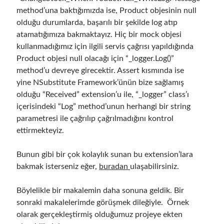
method’una baktığımızda ise, Product objesinin null
Meta
olduğu durumlarda, başarılı bir şekilde log atıp
Log in
atamatığımıza bakmaktayız. Hiç bir mock objesi
Entries feed
kullanmadığımız için ilgili servis çağrısı yapıldığında
Comments feed
Product objesi null olacağı için “_logger.Log()”
WordPress.org
method’u devreye girecektir. Assert kısmında ise
yine NSubstitute Framework’ünün bize sağlamış
olduğu “Received” extension’u ile, “_logger” class’ı
içerisindeki “Log” method’unun herhangi bir string
parametresi ile çağrılıp çağrılmadığını kontrol
ettirmekteyiz.
Bunun gibi bir çok kolaylık sunan bu extension’lara
bakmak isterseniz eğer,
buradan
ulaşabilirsiniz.
Böylelikle bir makalemin daha sonuna geldik. Bir
sonraki makalelerimde görüşmek dileğiyle. Örnek
olarak gerçekleştirmiş olduğumuz projeye ekten