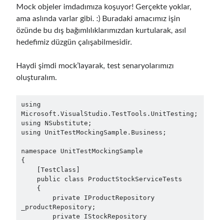
Mock objeler imdadımıza koşuyor! Gerçekte yoklar,
September 2016
(4)
ama aslında varlar gibi. :) Buradaki amacımız işin
August 2016
(4)
özünde bu dış bağımlılıklarımızdan kurtularak, asıl
July 2016
(2)
hedefimiz düzgün çalışabilmesidir.
June 2016
(1)
May 2016
(2)
Haydi şimdi mock’layarak, test senaryolarımızı
March 2016
(1)
oluşturalım.
February 2016
(2)
January 2016
(1)
using 
December 2015
(1)
Microsoft.VisualStudio.TestTools.UnitTesting;

November 2015
(2)
using NSubstitute;

October 2015
(1)
using UnitTestMockingSample.Business;

September 2015
(3)
namespace UnitTestMockingSample

August 2015
(1)
{

July 2015
(6)
    [TestClass]

June 2015
(6)
    public class ProductStockServiceTests

    {

May 2015
(1)
        private IProductRepository 
December 2014
(2)
_productRepository;

November 2014
(1)
        private IStockRepository 