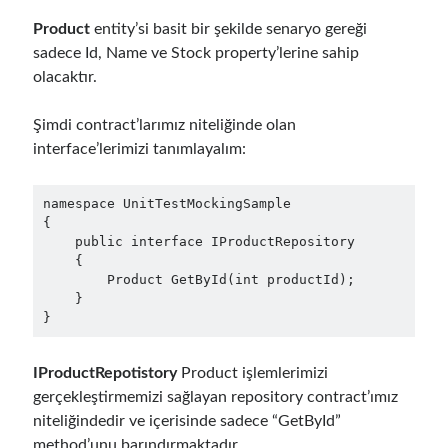
May 2020
(1)
Product
entity’si basit bir şekilde senaryo gereği
March 2020
(1)
sadece Id, Name ve Stock property’lerine sahip
February 2020
(1)
olacaktır.
January 2020
(2)
December 2019
(1)
Şimdi contract’larımız niteliğinde olan
October 2019
(1)
interface’lerimizi tanımlayalım:
August 2019
(1)
July 2019
(1)
June 2019
(2)
namespace UnitTestMockingSample

{

May 2019
(1)
    public interface IProductRepository

April 2019
(3)
    {

March 2019
(1)
        Product GetById(int productId);

    }

January 2019
(1)
}
December 2018
(3)
September 2018
(1)
June 2018
(1)
IProductRepotistory
Product işlemlerimizi
April 2018
(1)
gerçekleştirmemizi sağlayan repository contract’ımız
February 2018
(1)
niteliğindedir ve içerisinde sadece “GetById”
January 2018
(1)
method’unu barındırmaktadır.