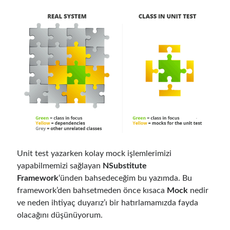
Follow
Gi
Li
t
n
H
ke
Categories
u
dI
.NET
(46)
b
n
.NET Core
(25)
Actor Programming Model
(3)
AI Agents
(2)
Unit test yazarken kolay mock işlemlerimizi
Architectural
(32)
yapabilmemizi sağlayan
NSubstitute
ASP.NET Core
(20)
Framework
‘ünden bahsedeceğim bu yazımda. Bu
Asp.Net MVC
(1)
framework’den bahsetmeden önce kısaca
Mock
nedir
Asp.Net Web API
(12)
ve neden ihtiyaç duyarız’ı bir hatırlamamızda fayda
Aspect Oriented Programming (AOP)
(1)
olacağını düşünüyorum.
Azure
(27)