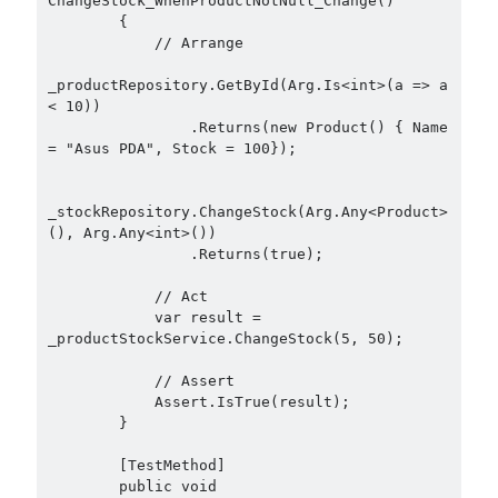
ChangeStock_WhenProductNotNull_Change()

Aspect Oriented Programming (AOP)
(1)
        {

Azure
(27)
            // Arrange

Behavior Driven Development
(1)
_productRepository.GetById(Arg.Is<int>(a => a 
CI (Continuous Integration)
(4)
< 10))

Cloud
(3)
                .Returns(new Product() { Name 
Containerizing
(20)
= "Asus PDA", Stock = 100});

dotnet
(9)
GraphQL
(1)
_stockRepository.ChangeStock(Arg.Any<Product>
Kurumsal Tasarım Kalıpları (Enterprise Design Patterns)
(2)
(), Arg.Any<int>())

                .Returns(true);

Logging
(4)
Messaging
(17)
            // Act

Microservices
(24)
            var result = 
Nesne Yönelimli Programlama (Object Oriented Programming)
(6)
_productStockService.ChangeStock(5, 50);

NoSQL
(2)
            // Assert

ORM
(2)
            Assert.IsTrue(result);

Performans (Profiling)
(6)
        }

Platform Engineering
(2)
        [TestMethod]

RabbitMQ
(9)
        public void 
Refactoring
(4)