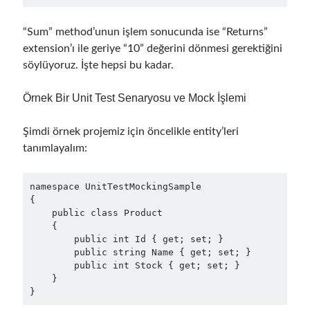
March 2024
(1)
November 2023
(1)
“Sum” method’unun işlem sonucunda ise “Returns”
March 2023
(2)
extension’ı ile geriye “10” değerini dönmesi gerektiğini
February 2023
(1)
söylüyoruz. İşte hepsi bu kadar.
November 2022
(1)
October 2022
(1)
Örnek Bir Unit Test Senaryosu ve Mock İşlemi
July 2022
(1)
March 2022
(1)
Şimdi örnek projemiz için öncelikle entity’leri
February 2022
(1)
tanımlayalım:
December 2021
(1)
September 2021
(1)
July 2021
(1)
namespace UnitTestMockingSample

{

April 2021
(1)
    public class Product

February 2021
(1)
    {

January 2021
(1)
        public int Id { get; set; }

November 2020
(1)
        public string Name { get; set; }

        public int Stock { get; set; }

October 2020
(1)
    }

July 2020
(1)
}
June 2020
(1)