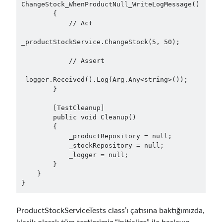
ChangeStock_WhenProductNull_WriteLogMessage()

Search Engine
(7)
        {

Seminar
(8)
            // Act

Serverless
(1)
_productStockService.ChangeStock(5, 50);

Slides
(10)
SOA
(2)
            // Assert

Tasarım Kalıpları (Design Patterns)
(7)
_logger.Received().Log(Arg.Any<string>());

Tasarım Prensipleri (Design Principles)
(5)
        }

Test Driven Development
(4)
Uncategorized
(2)
        [TestCleanup]

        public void Cleanup()

WPF
(2)
        {

            _productRepository = null;

            _stockRepository = null;

            _logger = null;

        }

Tags
    }

}
.NET
.net 6
.net 5
.net core
actor model
ProductStockServiceTests class’ı çatısına baktığımızda,