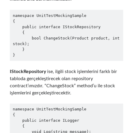
December 2017
(1)
November 2017
(1)
namespace UnitTestMockingSample

October 2017
(1)
{

    public interface IStockRepository

September 2017
(2)
    {

July 2017
(1)
        bool ChangeStock(Product product, int 
June 2017
(2)
stock);

May 2017
(4)
    }

}
April 2017
(2)
March 2017
(1)
February 2017
(1)
IStockRepository
ise, ilgili stock işlemlerini farklı bir
January 2017
(3)
tabloda gerçekleştirecek olan repository
November 2016
(1)
contract’ımızdır. “ChangeStock” method’u ile stock
October 2016
(5)
işlemlerini gerçekleştirecektir.
September 2016
(4)
August 2016
(4)
namespace UnitTestMockingSample

July 2016
(2)
{

June 2016
(1)
    public interface ILogger

    {

May 2016
(2)
        void Log(string message);
