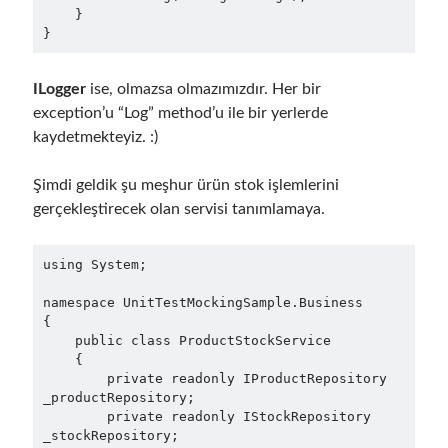
March 2016
(1)
    }

February 2016
(2)
}
January 2016
(1)
December 2015
(1)
ILogger
ise, olmazsa olmazımızdır. Her bir
November 2015
(2)
exception’u “Log” method’u ile bir yerlerde
October 2015
(1)
kaydetmekteyiz. :)
September 2015
(3)
August 2015
(1)
Şimdi geldik şu meşhur ürün stok işlemlerini
July 2015
(6)
gerçekleştirecek olan servisi tanımlamaya.
June 2015
(6)
May 2015
(1)
using System;

December 2014
(2)
November 2014
(1)
namespace UnitTestMockingSample.Business

September 2014
(1)
{

July 2014
(4)
    public class ProductStockService

    {

        private readonly IProductRepository 
_productRepository;

Archives
        private readonly IStockRepository 
_stockRepository;

April 2026
(1)