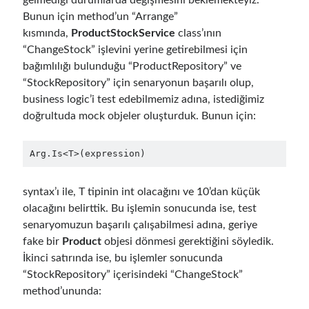
Bunun için method’un “Arrange”
object oriented prensipleri
kısmında,
ProductStockService
class’ının
Object Oriented Programming
“ChangeStock” işlevini yerine getirebilmesi için
bağımlılığı bulunduğu “ProductRepository” ve
OOP
OPA
orleans
“StockRepository” için senaryonun başarılı olup,
RabbitMQ
business logic’i test edebilmemiz adına, istediğimiz
platform engineering
doğrultuda mock objeler oluşturduk. Bunun için:
resiliency
Saga
serverless
service mesh
Solid
Arg.Is<T>(expression)
syntax’ı ile, T tipinin int olacağını ve 10’dan küçük
Recent Comments
olacağını belirttik. Bu işlemin sonucunda ise, test
senaryomuzun başarılı çalışabilmesi adına, geriye
3 Core Pillars of AI Agent Access Control | Nordic APIs |
on
Runtime
Governance for AI Agents: Policy-as-Code with OPA
fake bir
Product
objesi dönmesi gerektiğini söyledik.
Gökhan Gökalp
on
Building an AI Agent in .NET: Deterministic Routing
İkinci satırında ise, bu işlemler sonucunda
and Intelligent Search with Microsoft Agent Framework
“StockRepository” içerisindeki “ChangeStock”
Kiril
on
Building an AI Agent in .NET: Deterministic Routing and
method’ununda:
Intelligent Search with Microsoft Agent Framework