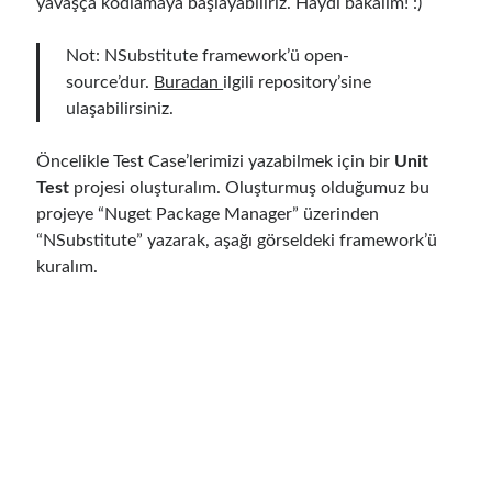
yavaşça kodlamaya başlayabiliriz. Haydi bakalım! :)
Serverless
(1)
Slides
(10)
Not: NSubstitute framework’ü open-
SOA
(2)
source’dur.
Buradan
ilgili repository’sine
Tasarım Kalıpları (Design Patterns)
(7)
ulaşabilirsiniz.
Tasarım Prensipleri (Design Principles)
(5)
Test Driven Development
(4)
Öncelikle Test Case’lerimizi yazabilmek için bir
Unit
Uncategorized
(2)
Test
projesi oluşturalım. Oluşturmuş olduğumuz bu
WPF
(2)
projeye “Nuget Package Manager” üzerinden
“NSubstitute” yazarak, aşağı görseldeki framework’ü
kuralım.
Comments
3 Core Pillars of AI Agent Access Control | Nordic APIs |
on
Runtime
Governance for AI Agents: Policy-as-Code with OPA
Gökhan Gökalp
on
Building an AI Agent in .NET: Deterministic Routing
and Intelligent Search with Microsoft Agent Framework
Kiril
on
Building an AI Agent in .NET: Deterministic Routing and
Intelligent Search with Microsoft Agent Framework
Runtime Governance for AI Agents: Policy-as-Code with OPA - Gökhan
Gökalp
on
Securing the Supply Chain of Containerized Applications to