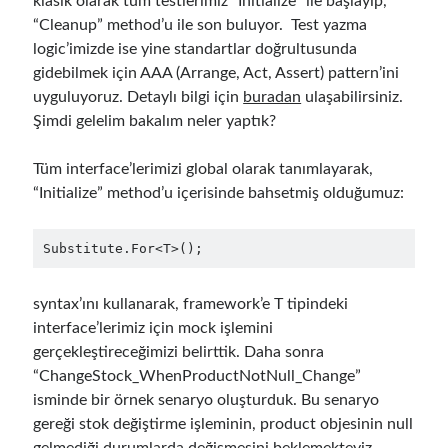
klasik olarak tüm testlerimiz “Initialize” ile başlayıp,
asp.net core
“Cleanup” method’u ile son buluyor. Test yazma
asp.net core kubernetes
azure
logic’imizde ise yine standartlar doğrultusunda
gidebilmek için AAA (Arrange, Act, Assert) pattern’ini
azure kubernetes service
azure pipeline
uyguluyoruz. Detaylı bilgi için
buradan
ulaşabilirsiniz.
C#
c# messaging
clean architecture
Şimdi gelelim bakalım neler yaptık?
container security
developer experience
Tüm interface’lerimizi global olarak tanımlayarak,
dotnet
docker
devex
“Initialize” method’u içerisinde bahsetmiş olduğumuz:
dotnet core
dotnetconf
elasticsearch
Substitute.For<T>();
event driven
hexagonal architecture
kubernetes
syntax’ını kullanarak, framework’e T tipindeki
llm
masstransit
interface’lerimiz için mock işlemini
MicroService
Messaging
gerçekleştireceğimizi belirttik. Daha sonra
“ChangeStock_WhenProductNotNull_Change”
microsoft orleans
isminde bir örnek senaryo oluşturduk. Bu senaryo
Nesne Yönelimli Programlama
NLog
gereği stok değiştirme işleminin, product objesinin null
gelmediği durumlarda değişmesini beklemekteyiz.
OAuth
OAuth 2.0