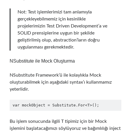
asp.net core kubernetes
azure
Not: Test işlemlerimizi tam anlamıyla
azure kubernetes service
azure pipeline
gerçekleyebilmemiz için kesinlikle
projelerimizin Test Driven Development’a ve
C#
c# messaging
clean architecture
SOLID prensiplerine uygun bir şekilde
container security
developer experience
geliştirilmiş olup, abstraction’ların doğru
uygulanması gerekmektedir.
dotnet
docker
devex
dotnet core
dotnetconf
elasticsearch
NSubstitute ile Mock Oluşturma
event driven
hexagonal architecture
NSubstitute Framework’ü ile kolaylıkla Mock
kubernetes
llm
masstransit
oluşturabilmek için aşağıdaki syntax’ı kullanmamız
yeterlidir.
MicroService
Messaging
microsoft orleans
var mockObject = Substitute.For<T>();
Nesne Yönelimli Programlama
NLog
Bu işlem sonucunda ilgili T tipimiz için bir Mock
OAuth
OAuth 2.0
işlemini başlatacağımızı söylüyoruz ve bağımlılığı inject