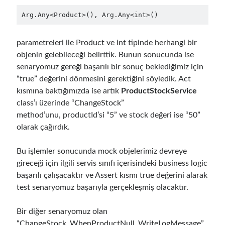
Runtime Governance for AI Agents: Policy-as-Code with OPA - Gökhan
Gökalp
on
Securing the Supply Chain of Containerized Applications to
Arg.Any<Product>(), Arg.Any<int>()
Reduce Security Risks (Policy Enforcement-Automated Governance
with OPA Gatekeeper and Ratify) – Part 2
parametreleri ile Product ve int tipinde herhangi bir
Runtime Governance for AI Agents: Policy-as-Code with OPA - Gökhan
Gökalp
on
Building an AI Agent in .NET: Deterministic Routing and
objenin gelebileceği belirttik. Bunun sonucunda ise
Intelligent Search with Microsoft Agent Framework
senaryomuz gereği başarılı bir sonuç beklediğimiz için
“true” değerini dönmesini gerektiğini söyledik. Act
kısmına baktığımızda ise artık
ProductStockService
Recent Posts
class’ı üzerinde “ChangeStock”
method’unu, productId’si “5” ve stock değeri ise “50”
Runtime Governance for AI Agents: Policy-as-Code with OPA
olarak çağırdık.
Building an AI Agent in .NET: Deterministic Routing and Intelligent
Search with Microsoft Agent Framework
DevEx Series 03: Laying the Azure Focused Platform Foundation for an
Bu işlemler sonucunda mock objelerimiz devreye
IDP with ASO and KRO
gireceği için ilgili servis sınıfı içerisindeki business logic
DevEx Series 02: From Catalog to Copilots. Boosting Backstage with
başarılı çalışacaktır ve Assert kısmı true değerini alarak
MCP Server
test senaryomuz başarıyla gerçekleşmiş olacaktır.
DevEx Series 01: Creating Golden Paths with Backstage, Developer Self-
Service Without Losing Control
Bir diğer senaryomuz olan
“ChangeStock_WhenProductNull_WriteLogMessage”