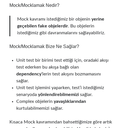
Behavior Driven Development
(1)
Mock/Mocklamak Nedir?
CI (Continuous Integration)
(4)
Cloud
(3)
Mock kavramı istediğimiz bir objenin
yerine
Containerizing
(20)
geçebilen fake objelerdir
. Bu objelerin
dotnet
(9)
istediğimiz gibi davranmalarını sağlayabiliriz.
GraphQL
(1)
Kurumsal Tasarım Kalıpları (Enterprise Design Patterns)
(2)
Mock/Mocklamak Bize Ne Sağlar?
Logging
(4)
Messaging
(17)
Unit test bir birimi test ettiği için, oradaki akışı
Microservices
(24)
test ederken bu akışa bağlı olan
Nesne Yönelimli Programlama (Object Oriented Programming)
(6)
dependency
‘lerin test akışını bozmamasını
NoSQL
(2)
sağlar.
ORM
(2)
Unit test işlemini yaparken, test’i istediğimiz
Performans (Profiling)
(6)
senaryoda
yönlendirebilmemizi
sağlar.
Platform Engineering
(2)
Complex objelerin
yavaşlıklarından
RabbitMQ
(9)
kurtulabilmemizi sağlar.
Refactoring
(4)
Search Engine
(7)
Kısaca Mock kavramından bahsettiğimize göre artık
Seminar
(8)