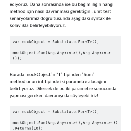
object oriented prensipleri
ediyoruz. Daha sonrasında ise bu bağımlılığın hangi
method için nasıl davranması gerektiğini, unit test
Object Oriented Programming
senaryolarımız doğrultusunda aşağıdaki syntax ile
OOP
OPA
orleans
kolaylıkla belirleyebiliyoruz.
RabbitMQ
platform engineering
var mockObject = Substitute.For<T>();

resiliency
Saga
serverless
mockObject.Sum(Arg.Any<int>(),Arg.Any<int>
service mesh
Solid
());
Burada mockObject’in “T” tipinden “Sum”
Archives
method’unun int tipinde iki parametre alacağını
belirtiyoruz. Dilersek de bu iki parametre sonucunda
April 2026
(1)
yapması gereken davranışı da söyleyebiliriz!
March 2026
(1)
January 2026
(1)
August 2025
(2)
var mockObject = Substitute.For<T>();

November 2024
(1)
mockObject.Sum(Arg.Any<int>(),Arg.Any<int>())

June 2024
(1)
.Returns(10);