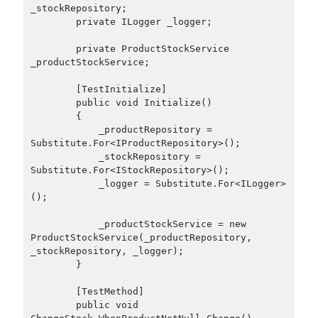
September 2014
(1)
_stockRepository;

        private ILogger _logger;

July 2014
(4)
        private ProductStockService 
_productStockService;

Search
        [TestInitialize]

        public void Initialize()

        {

            _productRepository = 
Substitute.For<IProductRepository>();

            _stockRepository = 
Categories
Substitute.For<IStockRepository>();

            _logger = Substitute.For<ILogger>
.NET
(46)
();

.NET Core
(25)
            _productStockService = new 
Actor Programming Model
(3)
ProductStockService(_productRepository, 
AI Agents
(2)
_stockRepository, _logger);

Architectural
(32)
        }

ASP.NET Core
(20)
        [TestMethod]

Asp.Net MVC
(1)
        public void 
Asp.Net Web API
(12)