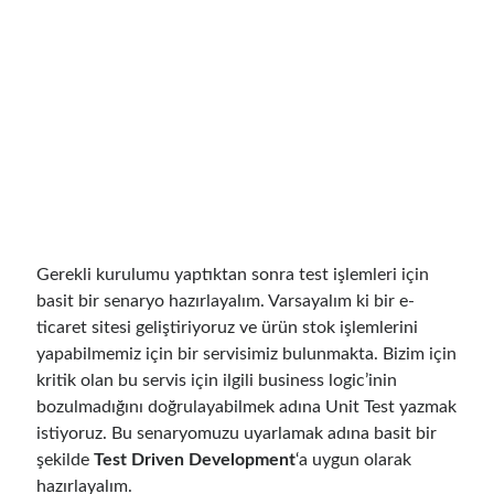
Reduce Security Risks (Policy Enforcement-Automated Governance
with OPA Gatekeeper and Ratify) – Part 2
Runtime Governance for AI Agents: Policy-as-Code with OPA - Gökhan
Gökalp
on
Building an AI Agent in .NET: Deterministic Routing and
Intelligent Search with Microsoft Agent Framework
DevEx Series 02: From Catalog to Copilots. Boosting Backstage with
MCP Server – Gökhan Gökalp
on
DevEx Series 01: Creating Golden
Paths with Backstage, Developer Self-Service Without Losing Control
Veronica Zotali
on
Working with Persistent Volumes by Using Azure
Files in Azure Kubernetes Service
yzb
on
ElasticSearch Serisi 01 – C# ile Index Oluşturmak
Gerekli kurulumu yaptıktan sonra test işlemleri için
basit bir senaryo hazırlayalım. Varsayalım ki bir e-
ticaret sitesi geliştiriyoruz ve ürün stok işlemlerini
Tags
yapabilmemiz için bir servisimiz bulunmakta. Bizim için
kritik olan bu servis için ilgili business logic’inin
.NET
.net 6
.net 5
bozulmadığını doğrulayabilmek adına Unit Test yazmak
.net core
istiyoruz. Bu senaryomuzu uyarlamak adına basit bir
actor model
şekilde
Test Driven Development
‘a uygun olarak
asp.net core
hazırlayalım.