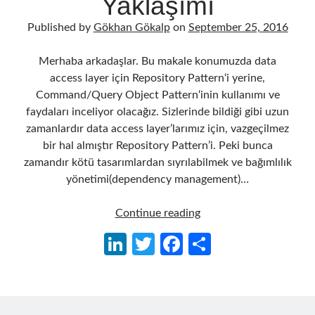
Yaklaşımı
Published by
Gökhan Gökalp
on
September 25, 2016
Merhaba arkadaşlar. Bu makale konumuzda data
access layer için Repository Pattern‘i yerine,
Command/Query Object Pattern‘inin kullanımı ve
faydaları inceliyor olacağız. Sizlerinde bildiği gibi uzun
zamanlardır data access layer’larımız için, vazgeçilmez
bir hal almıştır Repository Pattern’i. Peki bunca
zamandır kötü tasarımlardan sıyrılabilmek ve bağımlılık
yönetimi(dependency management)…
Repository
Continue reading
Pattern
Li
T
Fa
S
Yaklaşımı
n
w
ce
h
Yerine
Command/Query
ke
itt
b
ar
Object
dI
er
o
e
Pattern