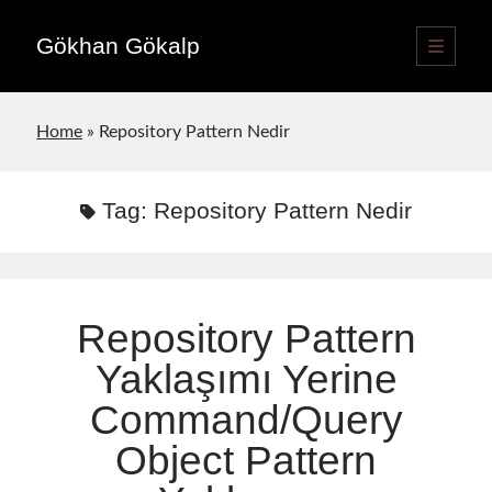
Gökhan Gökalp
open
primary
Sidebar
menu
Language switcher
Home
»
Repository Pattern Nedir
English
EN
Türkçe
TR
Tag:
Repository Pattern Nedir
Publications
Repository Pattern
Yaklaşımı Yerine
Command/Query
Object Pattern