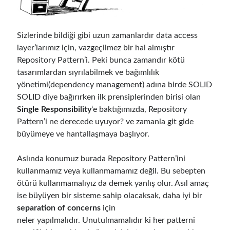
Follow
Sizlerinde bildiği gibi uzun zamanlardır data access
Gi
Li
layer’larımız için, vazgeçilmez bir hal almıştır
Repository Pattern’i. Peki bunca zamandır kötü
t
n
tasarımlardan sıyrılabilmek ve bağımlılık
H
ke
yönetimi(dependency management) adına birde SOLID
Categories
u
dI
SOLID diye bağırırken ilk prensiplerinden birisi olan
Single Responsibility
‘e baktığımızda, Repository
.NET
(46)
b
n
Pattern’i ne derecede uyuyor? ve zamanla git gide
.NET Core
(25)
büyümeye ve hantallaşmaya başlıyor.
Actor Programming Model
(3)
AI Agents
(2)
Aslında konumuz burada Repository Pattern’ini
Architectural
(32)
kullanmamız veya kullanmamamız değil. Bu sebepten
ASP.NET Core
(20)
ötürü kullanmamalıyız da demek yanlış olur. Asıl amaç
Asp.Net MVC
(1)
ise büyüyen bir sisteme sahip olacaksak, daha iyi bir
Asp.Net Web API
(12)
separation of concerns
için
Aspect Oriented Programming (AOP)
(1)
neler yapılmalıdır. Unutulmamalıdır ki her patterni
Azure
(27)