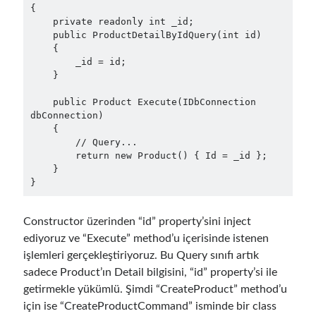
March 2024
(1)
{

November 2023
(1)
    private readonly int _id;

    public ProductDetailByIdQuery(int id)

March 2023
(2)
    {

February 2023
(1)
        _id = id;

November 2022
(1)
    }

October 2022
(1)
    public Product Execute(IDbConnection 
July 2022
(1)
dbConnection)

March 2022
(1)
    {

February 2022
(1)
        // Query...

December 2021
(1)
        return new Product() { Id = _id };

    }

September 2021
(1)
}
July 2021
(1)
April 2021
(1)
Constructor üzerinden “id” property’sini inject
February 2021
(1)
ediyoruz ve “Execute” method’u içerisinde istenen
January 2021
(1)
işlemleri gerçekleştiriyoruz. Bu Query sınıfı artık
November 2020
(1)
sadece Product’ın Detail bilgisini, “id” property’si ile
October 2020
(1)
getirmekle yükümlü. Şimdi “CreateProduct” method’u
July 2020
(1)
için ise “CreateProductCommand” isminde bir class
June 2020
(1)