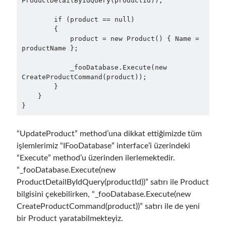
ProductDetailByIdQuery(productId));

February 2021
(1)
January 2021
(1)
        if (product == null)

November 2020
(1)
        {

            product = new Product() { Name = 
October 2020
(1)
productName };

July 2020
(1)
June 2020
(1)
            _fooDatabase.Execute(new 
May 2020
(1)
CreateProductCommand(product));

        }

March 2020
(1)
    }

February 2020
(1)
}
January 2020
(2)
December 2019
(1)
“UpdateProduct” method’una dikkat ettiğimizde tüm
October 2019
(1)
işlemlerimiz “IFooDatabase” interface’i üzerindeki
August 2019
(1)
“Execute” method’u üzerinden ilerlemektedir.
July 2019
(1)
“_fooDatabase.Execute(new
June 2019
(2)
ProductDetailByIdQuery(productId))” satırı ile Product
May 2019
(1)
bilgisini çekebilirken, “_fooDatabase.Execute(new
April 2019
(3)
CreateProductCommand(product))” satırı ile de yeni
March 2019
(1)
bir Product yaratabilmekteyiz.
January 2019
(1)