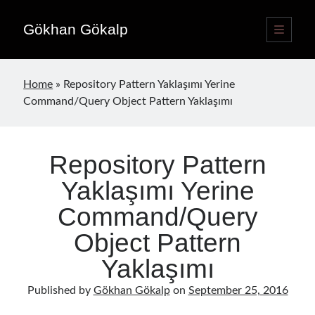
Gökhan Gökalp
open
primary
Sidebar
menu
Language switcher
Home
»
Repository Pattern Yaklaşımı Yerine
English
EN
Command/Query Object Pattern Yaklaşımı
Türkçe
TR
Repository Pattern
Publications
Yaklaşımı Yerine
Command/Query
Object Pattern
Yaklaşımı
Published by
Gökhan Gökalp
on
September 25, 2016