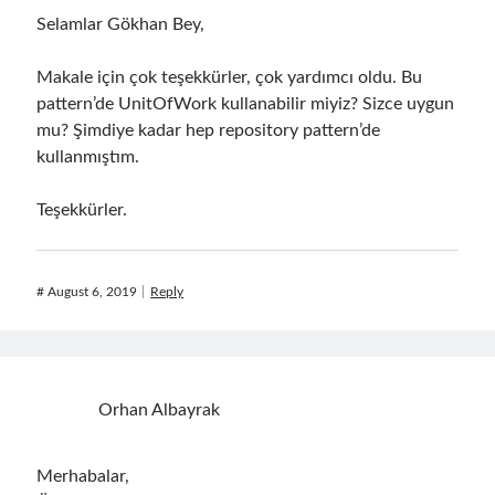
asp.net core
Selamlar Gökhan Bey,
asp.net core kubernetes
azure
Makale için çok teşekkürler, çok yardımcı oldu. Bu
azure kubernetes service
azure pipeline
pattern’de UnitOfWork kullanabilir miyiz? Sizce uygun
C#
mu? Şimdiye kadar hep repository pattern’de
c# messaging
clean architecture
kullanmıştım.
container security
developer experience
dotnet
docker
Teşekkürler.
devex
dotnet core
dotnetconf
elasticsearch
event driven
hexagonal architecture
#
August 6, 2019
Reply
kubernetes
llm
masstransit
MicroService
Messaging
Orhan Albayrak
microsoft orleans
Nesne Yönelimli Programlama
NLog
Merhabalar,
OAuth
OAuth 2.0