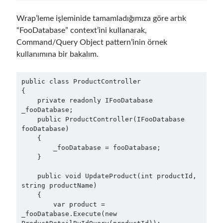
March 2026
(1)
Wrap’leme işleminide tamamladığımıza göre artık
January 2026
(1)
“FooDatabase” context’ini kullanarak,
August 2025
(2)
Command/Query Object pattern’inin örnek
November 2024
(1)
kullanımına bir bakalım.
June 2024
(1)
March 2024
(1)
public class ProductController

November 2023
(1)
{

March 2023
(2)
    private readonly IFooDatabase 
February 2023
(1)
_fooDatabase;

    public ProductController(IFooDatabase 
November 2022
(1)
fooDatabase)

October 2022
(1)
    {

July 2022
(1)
        _fooDatabase = fooDatabase;

March 2022
(1)
    }

February 2022
(1)
    public void UpdateProduct(int productId, 
December 2021
(1)
string productName)

September 2021
(1)
    {

July 2021
(1)
        var product = 
_fooDatabase.Execute(new 
April 2021
(1)