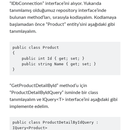
object oriented prensipleri
“IDbConnection” interface’ini alıyor. Yukarıda
tanımlamış olduğumuz repository interface’inde
Object Oriented Programming
bulunan method’ları, sırasıyla kodlayalım. Kodlamaya
OOP
başlamadan önce “Product” entity’sini aşağıdaki gibi
OPA
orleans
tanımlayalım.
RabbitMQ
platform engineering
resiliency
Saga
serverless
public class Product

{

service mesh
Solid
    public int Id { get; set; }

    public string Name { get; set; }

}
Archives
“GetProductDetailById” method’u için
April 2026
(1)
“ProductDetailByIdQuery” isminde bir class
March 2026
(1)
tanımlayalım ve IQuery<T> interface’ini aşağıdaki gibi
January 2026
(1)
implemente edelim.
August 2025
(2)
November 2024
(1)
public class ProductDetailByIdQuery : 
June 2024
(1)
IQuery<Product>
