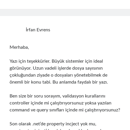
September 2014
(1)
July 2014
(4)
İrfan Evrens
Search
Merhaba,
Yazı için teşekkürler. Büyük sistemler için ideal
Categories
görünüyor. Uzun vadeli işlerde dosya sayısının
çokluğundan ziyade o dosyaları yönetebilmek de
.NET
(46)
önemli bir konu tabi. Bu anlamda faydalı bir yazı.
.NET Core
(25)
Actor Programming Model
(3)
Ben size bir soru sorayım, validasyon kurallarını
AI Agents
(2)
controller içinde mi çalıştırıyorsunuz yoksa yazılan
Architectural
(32)
command ve query sınıfları içinde mi çalıştırıyorsunuz?
ASP.NET Core
(20)
Asp.Net MVC
(1)
Son olarak .net’de property incject yok mu,
Asp.Net Web API
(12)