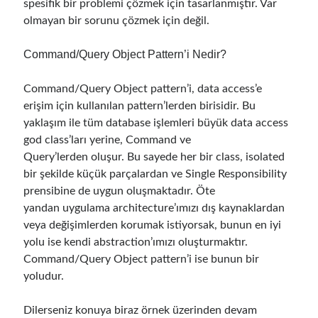
spesifik bir problemi çözmek için tasarlanmıştır. Var
Behavior Driven Development
(1)
olmayan bir sorunu çözmek için değil.
CI (Continuous Integration)
(4)
Cloud
(3)
Command/Query Object Pattern’i Nedir?
Containerizing
(20)
dotnet
(9)
Command/Query Object pattern’i, data access’e
GraphQL
(1)
erişim için kullanılan pattern’lerden birisidir. Bu
Kurumsal Tasarım Kalıpları (Enterprise Design Patterns)
(2)
yaklaşım ile tüm database işlemleri büyük data access
Logging
(4)
god class’ları yerine, Command ve
Messaging
(17)
Query’lerden oluşur. Bu sayede her bir class, isolated
Microservices
(24)
bir şekilde küçük parçalardan ve Single Responsibility
Nesne Yönelimli Programlama (Object Oriented Programming)
(6)
prensibine de uygun oluşmaktadır. Öte
NoSQL
(2)
yandan uygulama architecture’ımızı dış kaynaklardan
ORM
(2)
veya değişimlerden korumak istiyorsak, bunun en iyi
Performans (Profiling)
(6)
yolu ise kendi abstraction’ımızı oluşturmaktır.
Platform Engineering
(2)
Command/Query Object pattern’i ise bunun bir
RabbitMQ
(9)
yoludur.
Refactoring
(4)
Search Engine
(7)
Dilerseniz konuya biraz örnek üzerinden devam
Seminar
(8)