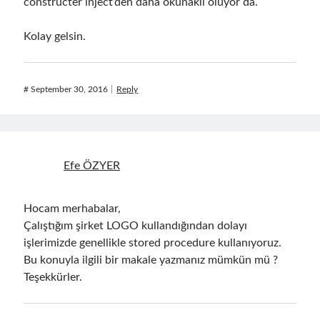
constructer inject’den daha okunaklı oluyor da.
Aspect Oriented Programming (AOP)
(1)
Azure
(27)
Kolay gelsin.
Behavior Driven Development
(1)
CI (Continuous Integration)
(4)
Cloud
(3)
#
September 30, 2016
Reply
Containerizing
(20)
dotnet
(9)
GraphQL
(1)
Kurumsal Tasarım Kalıpları (Enterprise Design Patterns)
(2)
Logging
(4)
Efe ÖZYER
Messaging
(17)
Microservices
(24)
Hocam merhabalar,
Nesne Yönelimli Programlama (Object Oriented Programming)
(6)
Çalıştığım şirket LOGO kullandığından dolayı
NoSQL
(2)
işlerimizde genellikle stored procedure kullanıyoruz.
ORM
(2)
Bu konuyla ilgili bir makale yazmanız mümkün mü ?
Performans (Profiling)
(6)
Teşekkürler.
Platform Engineering
(2)
RabbitMQ
(9)
Refactoring
(4)