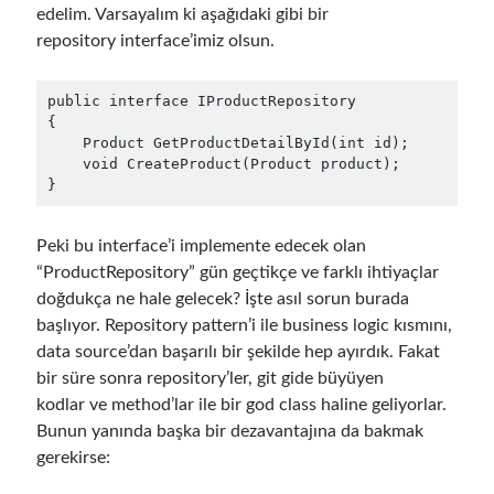
edelim. Varsayalım ki aşağıdaki gibi bir
Serverless
(1)
repository interface’imiz olsun.
Slides
(10)
SOA
(2)
Tasarım Kalıpları (Design Patterns)
(7)
public interface IProductRepository

{

Tasarım Prensipleri (Design Principles)
(5)
    Product GetProductDetailById(int id);

Test Driven Development
(4)
    void CreateProduct(Product product);

Uncategorized
(2)
}
WPF
(2)
Peki bu interface’i implemente edecek olan
“ProductRepository” gün geçtikçe ve farklı ihtiyaçlar
Comments
doğdukça ne hale gelecek? İşte asıl sorun burada
başlıyor. Repository pattern’i ile business logic kısmını,
3 Core Pillars of AI Agent Access Control | Nordic APIs |
on
Runtime
Governance for AI Agents: Policy-as-Code with OPA
data source’dan başarılı bir şekilde hep ayırdık. Fakat
Gökhan Gökalp
on
Building an AI Agent in .NET: Deterministic Routing
bir süre sonra repository’ler, git gide büyüyen
and Intelligent Search with Microsoft Agent Framework
kodlar ve method’lar ile bir god class haline geliyorlar.
Kiril
on
Building an AI Agent in .NET: Deterministic Routing and
Bunun yanında başka bir dezavantajına da bakmak
Intelligent Search with Microsoft Agent Framework
gerekirse:
Runtime Governance for AI Agents: Policy-as-Code with OPA - Gökhan
Gökalp
on
Securing the Supply Chain of Containerized Applications to