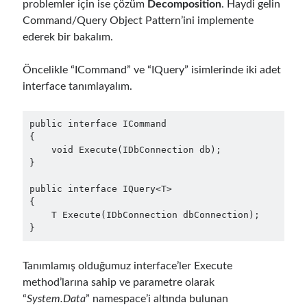
problemler için ise çözüm
Decomposition
. Haydi gelin
asp.net core kubernetes
azure
Command/Query Object Pattern’ini implemente
ederek bir bakalım.
azure kubernetes service
azure pipeline
C#
c# messaging
clean architecture
Öncelikle “ICommand” ve “IQuery” isimlerinde iki adet
interface tanımlayalım.
container security
developer experience
dotnet
docker
devex
public interface ICommand

{

dotnet core
dotnetconf
elasticsearch
    void Execute(IDbConnection db);

event driven
hexagonal architecture
}

kubernetes
public interface IQuery<T>

llm
masstransit
{

    T Execute(IDbConnection dbConnection);

MicroService
Messaging
}
microsoft orleans
Tanımlamış olduğumuz interface’ler Execute
Nesne Yönelimli Programlama
NLog
method’larına sahip ve parametre olarak
OAuth
OAuth 2.0
“
System.Data
” namespace’i altında bulunan