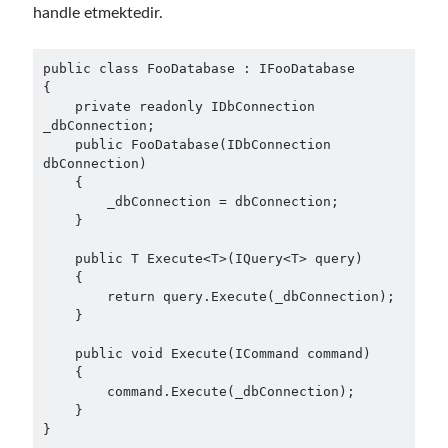
March 2016
(1)
handle etmektedir.
February 2016
(2)
January 2016
(1)
public class FooDatabase : IFooDatabase

December 2015
(1)
{

November 2015
(2)
    private readonly IDbConnection 
October 2015
(1)
_dbConnection;

    public FooDatabase(IDbConnection 
September 2015
(3)
dbConnection)

August 2015
(1)
    {

July 2015
(6)
        _dbConnection = dbConnection;

June 2015
(6)
    }

May 2015
(1)
    public T Execute<T>(IQuery<T> query)

December 2014
(2)
    {

November 2014
(1)
        return query.Execute(_dbConnection);

September 2014
(1)
    }

July 2014
(4)
    public void Execute(ICommand command)

    {

        command.Execute(_dbConnection);

    }

Archives
}
April 2026
(1)