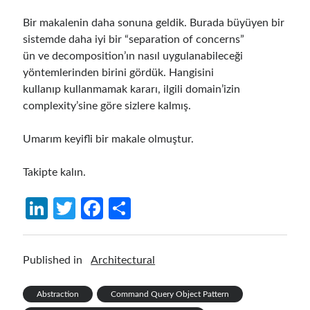
December 2018
(3)
Bir makalenin daha sonuna geldik. Burada büyüyen bir
September 2018
(1)
sistemde daha iyi bir “separation of concerns”
June 2018
(1)
ün ve decomposition’ın nasıl uygulanabileceği
April 2018
(1)
yöntemlerinden birini gördük. Hangisini
February 2018
(1)
kullanıp kullanmamak kararı, ilgili domain’izin
January 2018
(1)
complexity’sine göre sizlere kalmış.
December 2017
(1)
November 2017
(1)
Umarım keyifli bir makale olmuştur.
October 2017
(1)
September 2017
(2)
Takipte kalın.
July 2017
(1)
June 2017
(2)
Li
T
Fa
S
May 2017
(4)
n
w
ce
h
April 2017
(2)
March 2017
(1)
ke
itt
b
ar
Published in
Architectural
February 2017
(1)
dI
er
o
e
January 2017
(3)
n
o
November 2016
(1)
Abstraction
Command Query Object Pattern
October 2016
(5)