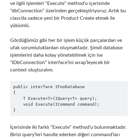
ve ilgili işlemleri “Execute” method’u içerisinde
December 2017
(1)
“dbConnection” üzerinden gerçekleştiriyoruz. Artık bu
November 2017
(1)
class’da sadece yeni bir Product Create etmek ile
October 2017
(1)
yükümlü.
September 2017
(2)
July 2017
(1)
Gördüğümüz gibi her bir işlem küçük parçalardan ve
June 2017
(2)
ufak sorumluluklardan oluşmaktadır. Şimdi database
May 2017
(4)
işlemlerini daha kolay yönetebilmek için ise
April 2017
(2)
“IDbConnection” interface’ini wrap’leyecek bir
March 2017
(1)
context oluşturalım.
February 2017
(1)
January 2017
(3)
public interface IFooDatabase

November 2016
(1)
{

October 2016
(5)
    T Execute<T>(IQuery<T> query);

September 2016
(4)
    void Execute(ICommand command);

August 2016
(4)
}
July 2016
(2)
June 2016
(1)
İçerisinde iki farklı “Execute” method’u bulunmaktadır.
May 2016
(2)
Birisi query’leri handle ederken diğeri command’ları