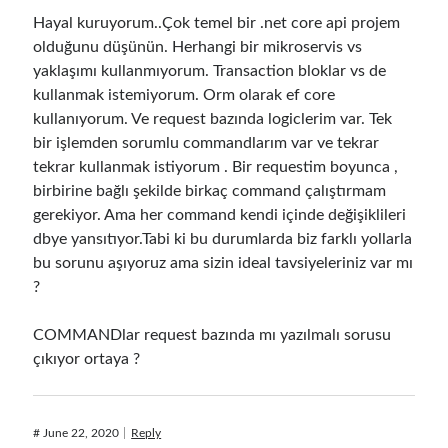
Hayal kuruyorum..Çok temel bir .net core api projem
Meta
olduğunu düşünün. Herhangi bir mikroservis vs
Log in
yaklaşımı kullanmıyorum. Transaction bloklar vs de
Entries feed
kullanmak istemiyorum. Orm olarak ef core
Comments feed
kullanıyorum. Ve request bazında logiclerim var. Tek
WordPress.org
bir işlemden sorumlu commandlarım var ve tekrar
tekrar kullanmak istiyorum . Bir requestim boyunca ,
birbirine bağlı şekilde birkaç command çalıştırmam
gerekiyor. Ama her command kendi içinde değişiklileri
dbye yansıtıyor.Tabi ki bu durumlarda biz farklı yollarla
bu sorunu aşıyoruz ama sizin ideal tavsiyeleriniz var mı
?
COMMANDlar request bazında mı yazılmalı sorusu
çıkıyor ortaya ?
#
June 22, 2020
Reply