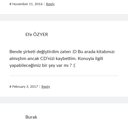
#
November 11, 2016
Reply
Search Engine
(7)
Seminar
(8)
Serverless
(1)
Slides
(10)
SOA
(2)
Efe ÖZYER
Tasarım Kalıpları (Design Patterns)
(7)
Tasarım Prensipleri (Design Principles)
(5)
Bende şirketi değiştirdim zaten :D Bu arada kitabınızı
Test Driven Development
(4)
almıştım ancak CD’nizi kaybettim. Konuyla ilgili
Uncategorized
(2)
yapabileceğimiz bir şey var mı ? :(
WPF
(2)
#
February 3, 2017
Reply
Tags
.NET
.net 6
.net 5
.net core
Burak
actor model