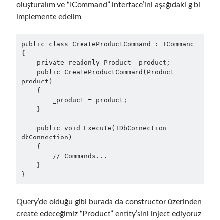
oluşturalım ve “ICommand” interface’ini aşağıdaki gibi
May 2020
(1)
implemente edelim.
March 2020
(1)
February 2020
(1)
January 2020
(2)
public class CreateProductCommand : ICommand

December 2019
(1)
{

    private readonly Product _product;

October 2019
(1)
    public CreateProductCommand(Product 
August 2019
(1)
product)

July 2019
(1)
    {

June 2019
(2)
        _product = product;

    }

May 2019
(1)
April 2019
(3)
    public void Execute(IDbConnection 
March 2019
(1)
dbConnection)

    {

January 2019
(1)
        // Commands...

December 2018
(3)
    }

September 2018
(1)
}
June 2018
(1)
April 2018
(1)
Query’de olduğu gibi burada da constructor üzerinden
February 2018
(1)
create edeceğimiz “Product” entity’sini inject ediyoruz
January 2018
(1)