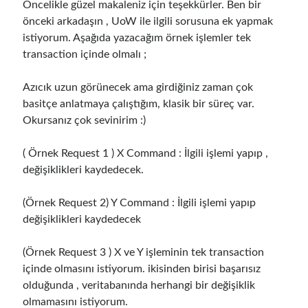
Öncelikle güzel makaleniz için teşekkürler. Ben bir
object oriented prensipleri
önceki arkadaşın , UoW ile ilgili sorusuna ek yapmak
istiyorum. Aşağıda yazacağım örnek işlemler tek
Object Oriented Programming
transaction içinde olmalı ;
OOP
OPA
orleans
Azıcık uzun görünecek ama girdiğiniz zaman çok
RabbitMQ
platform engineering
basitçe anlatmaya çalıştığım, klasik bir süreç var.
Okursanız çok sevinirim :)
resiliency
Saga
serverless
service mesh
Solid
( Örnek Request 1 ) X Command : İlgili işlemi yapıp ,
değişiklikleri kaydedecek.
(Örnek Request 2) Y Command : İlgili işlemi yapıp
Recent Comments
değişiklikleri kaydedecek
3 Core Pillars of AI Agent Access Control | Nordic APIs |
on
Runtime
Governance for AI Agents: Policy-as-Code with OPA
(Örnek Request 3 ) X ve Y işleminin tek transaction
Gökhan Gökalp
on
Building an AI Agent in .NET: Deterministic Routing
içinde olmasını istiyorum. ikisinden birisi başarısız
and Intelligent Search with Microsoft Agent Framework
olduğunda , veritabanında herhangi bir değişiklik
Kiril
on
Building an AI Agent in .NET: Deterministic Routing and
Intelligent Search with Microsoft Agent Framework
olmamasını istiyorum.