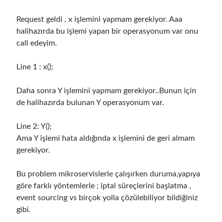
Runtime Governance for AI Agents: Policy-as-Code with OPA - Gökhan
Gökalp
on
Securing the Supply Chain of Containerized Applications to
Request geldi , x işlemini yapmam gerekiyor. Aaa
Reduce Security Risks (Policy Enforcement-Automated Governance
halihazırda bu işlemi yapan bir operasyonum var onu
with OPA Gatekeeper and Ratify) – Part 2
call edeyim.
Runtime Governance for AI Agents: Policy-as-Code with OPA - Gökhan
Gökalp
on
Building an AI Agent in .NET: Deterministic Routing and
Intelligent Search with Microsoft Agent Framework
Line 1 : x();
Daha sonra Y işlemini yapmam gerekiyor..Bunun için
Recent Posts
de halihazırda bulunan Y operasyonum var.
Runtime Governance for AI Agents: Policy-as-Code with OPA
Line 2: Y();
Building an AI Agent in .NET: Deterministic Routing and Intelligent
Search with Microsoft Agent Framework
Ama Y işlemi hata aldığında x işlemini de geri almam
DevEx Series 03: Laying the Azure Focused Platform Foundation for an
gerekiyor.
IDP with ASO and KRO
DevEx Series 02: From Catalog to Copilots. Boosting Backstage with
Bu problem mikroservislerle çalışırken duruma,yapıya
MCP Server
göre farklı yöntemlerle ; iptal süreçlerini başlatma ,
DevEx Series 01: Creating Golden Paths with Backstage, Developer Self-
event sourcing vs birçok yolla çözülebiliyor bildiğiniz
Service Without Losing Control
gibi.