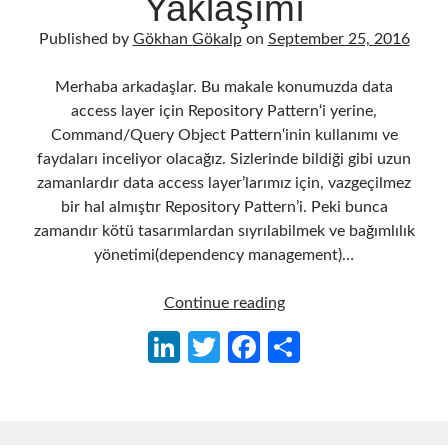
Yaklaşımı
Published by
Gökhan Gökalp
on
September 25, 2016
Merhaba arkadaşlar. Bu makale konumuzda data
access layer için Repository Pattern‘i yerine,
Command/Query Object Pattern‘inin kullanımı ve
faydaları inceliyor olacağız. Sizlerinde bildiği gibi uzun
zamanlardır data access layer’larımız için, vazgeçilmez
bir hal almıştır Repository Pattern’i. Peki bunca
zamandır kötü tasarımlardan sıyrılabilmek ve bağımlılık
yönetimi(dependency management)…
Repository
Continue reading
Pattern
Li
T
Fa
S
Yaklaşımı
n
w
ce
h
Yerine
Command/Query
ke
itt
b
ar
Object
dI
er
o
e
Pattern