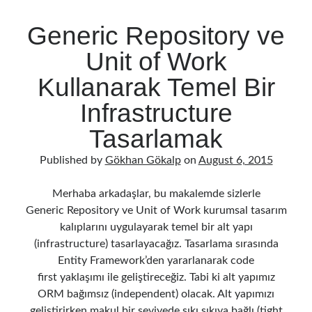
n
o
Yaklaşımı
Generic Repository ve
k
Follow
Unit of Work
Gi
Li
Kullanarak Temel Bir
t
n
Infrastructure
H
ke
Categories
Tasarlamak
u
dI
.NET
(46)
b
n
Published by
Gökhan Gökalp
on
August 6, 2015
.NET Core
(25)
Actor Programming Model
(3)
Merhaba arkadaşlar, bu makalemde sizlerle
AI Agents
(2)
Generic Repository ve Unit of Work kurumsal tasarım
Architectural
(32)
kalıplarını uygulayarak temel bir alt yapı
ASP.NET Core
(20)
(infrastructure) tasarlayacağız. Tasarlama sırasında
Asp.Net MVC
(1)
Entity Framework’den yararlanarak code
Asp.Net Web API
(12)
first yaklaşımı ile geliştireceğiz. Tabi ki alt yapımız
Aspect Oriented Programming (AOP)
(1)
ORM bağımsız (independent) olacak. Alt yapımızı
Azure
(27)
geliştirirken makul bir seviyede sıkı sıkıya bağlı (tight