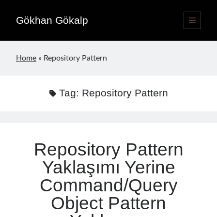
Gökhan Gökalp
open
primary
Sidebar
menu
Language switcher
Home
»
Repository Pattern
English
EN
Türkçe
TR
Tag:
Repository Pattern
Publications
Repository Pattern
Yaklaşımı Yerine
Command/Query
Object Pattern