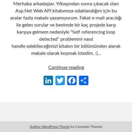
Merhaba arkadaşlar. Yılbaşından sonra çıkacak olan
Asp.Net Web API kitabımıza odaklandığım için bu
aralar fazla makale yazamıyorum. Fakat e-mail aracılığı
ile gelen sorular ve benimde bir kaç projede karşı
karşıya gelmem nedeniyle “Self referencing loop
detected” problemini nasıl
handle edebileceğimizi kitabın bir bölümünden alarak
makale olarak koymak istedim. :)…
Asp.NET
Continue reading
Web
Li
T
Fa
S
API’da
n
w
ce
h
Circular
Reference
ke
itt
b
ar
Handling
dI
er
o
e
n
o
k
Author WordPress Theme
by Compete Themes