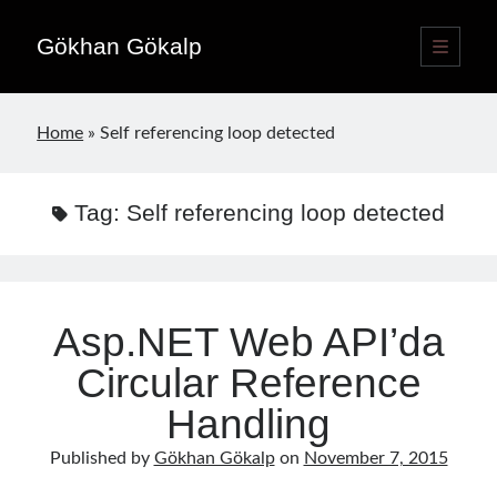
Gökhan Gökalp
open
primary
Sidebar
menu
Language switcher
Home
»
Self referencing loop detected
English
EN
Türkçe
TR
Tag:
Self referencing loop detected
Publications
Asp.NET Web API’da
Circular Reference
Handling
Published by
Gökhan Gökalp
on
November 7, 2015