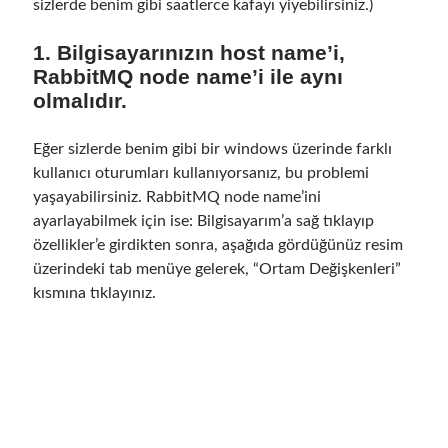
Mart 2024
(1)
sizlerde benim gibi saatlerce kafayı yiyebilirsiniz.)
Kasım 2023
(1)
1. Bilgisayarınızın host name’i,
Mart 2023
(2)
RabbitMQ node name’i ile aynı
Şubat 2023
(1)
olmalıdır.
Kasım 2022
(1)
Ekim 2022
(1)
Temmuz 2022
(1)
Eğer sizlerde benim gibi bir windows üzerinde farklı
Mart 2022
(1)
kullanıcı oturumları kullanıyorsanız, bu problemi
Şubat 2022
(1)
yaşayabilirsiniz. RabbitMQ node name’ini
Aralık 2021
(1)
ayarlayabilmek için ise: Bilgisayarım’a sağ tıklayıp
Eylül 2021
(1)
özellikler’e girdikten sonra, aşağıda gördüğünüz resim
Temmuz 2021
(1)
üzerindeki tab menüye gelerek, “Ortam Değişkenleri”
Nisan 2021
(1)
kısmına tıklayınız.
Şubat 2021
(1)
Ocak 2021
(1)
Kasım 2020
(1)
Ekim 2020
(1)
Temmuz 2020
(1)
Haziran 2020
(1)