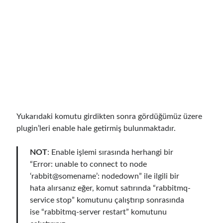
Eylül 2016
(4)
Ağustos 2016
(4)
Temmuz 2016
(2)
Haziran 2016
(1)
Mayıs 2016
(2)
Mart 2016
(1)
Şubat 2016
(2)
Ocak 2016
(1)
Aralık 2015
(1)
Yukarıdaki komutu girdikten sonra gördüğümüz üzere
Kasım 2015
(2)
plugin’leri enable hale getirmiş bulunmaktadır.
Ekim 2015
(1)
Eylül 2015
(3)
NOT
: Enable işlemi sırasında herhangi bir
Ağustos 2015
(1)
“Error: unable to connect to node
Temmuz 2015
(6)
‘rabbit@somename’: nodedown” ile ilgili bir
Haziran 2015
(6)
hata alırsanız eğer, komut satırında “rabbitmq-
Mayıs 2015
(1)
service stop” komutunu çalıştırıp sonrasında
Aralık 2014
(2)
ise “rabbitmq-server restart” komutunu
Kasım 2014
(1)