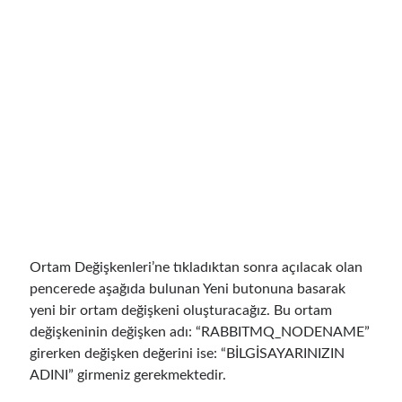
Mayıs 2020
(1)
Mart 2020
(1)
Şubat 2020
(1)
Ocak 2020
(2)
Aralık 2019
(1)
Ekim 2019
(1)
Ağustos 2019
(1)
Temmuz 2019
(1)
Haziran 2019
(2)
Mayıs 2019
(1)
Nisan 2019
(3)
Mart 2019
(1)
Ortam Değişkenleri’ne tıkladıktan sonra açılacak olan
Ocak 2019
(1)
pencerede aşağıda bulunan Yeni butonuna basarak
Aralık 2018
(3)
yeni bir ortam değişkeni oluşturacağız. Bu ortam
Eylül 2018
(1)
değişkeninin değişken adı: “RABBITMQ_NODENAME”
Haziran 2018
(1)
girerken değişken değerini ise: “BİLGİSAYARINIZIN
Nisan 2018
(1)
ADINI” girmeniz gerekmektedir.
Şubat 2018
(1)
Ocak 2018
(1)