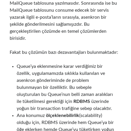
MailQueue tablosuna yazılmasıdır. Sonrasında ise bu
Serverless
(1)
MailQueue tablosunu consume edecek bir servis
Slides
(10)
yazarak ilgili e-posta’ların sırasıyla, asenkron bir
SOA
(2)
şekilde gönderilmesini sağlamışızdır. Bu
Tasarım Kalıpları (Design Patterns)
(7)
gerçekleştirilen çözümde en temel çözümlerden
Tasarım Prensipleri (Design Principles)
(5)
birisidir.
Test Driven Development
(4)
Uncategorized
(2)
Fakat bu çözümün bazı dezavantajları bulunmaktadır:
WPF
(2)
Queue’ya eklenmesine karar verdiğimiz bir
özellik, uygulamamızda sıklıkla kullanılan ve
Comments
asenkron gönderiminde de problem
Runtime Governance for AI Agents: Policy-as-Code with OPA
için
3
bulunmayan bir özelliktir. Bu sebeple
Core Pillars of AI Agent Access Control | Nordic APIs |
oluşturulan bu Queue’nun belli zaman aralıkları
Building an AI Agent in .NET: Deterministic Routing and Intelligent
ile tüketilmesi gerektiği için
RDBMS
üzerinde
Search with Microsoft Agent Framework
için
Gökhan Gökalp
yoğun bir transaction trafiğine sebep olacaktır.
Building an AI Agent in .NET: Deterministic Routing and Intelligent
Ana konumuz
ölçeklenebilirlik
(scalability)
Search with Microsoft Agent Framework
için
Kiril
olduğu için, RDBMS üzerinde hem Queue’ya bir
Containerized Uygulamaların Supply Chain’ini Güvence Altına Alarak
Güvenlik Risklerini Azaltma (OPA Gatekeeper ve Ratify ile
öğe eklerken hemde Queue’yu tüketirken yoğun