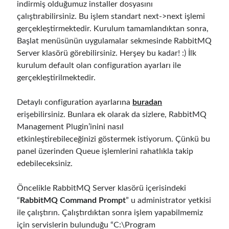
indirmiş olduğumuz installer dosyasını
Mart 2026
(1)
çalıştırabilirsiniz. Bu işlem standart next->next işlemi
Ocak 2026
(1)
gerçekleştirmektedir. Kurulum tamamlandıktan sonra,
Ağustos 2025
(2)
Başlat menüsünün uygulamalar sekmesinde RabbitMQ
Kasım 2024
(1)
Server klasörü görebilirsiniz. Herşey bu kadar! :) İlk
Haziran 2024
(1)
kurulum default olan configuration ayarları ile
Mart 2024
(1)
gerçekleştirilmektedir.
Kasım 2023
(1)
Mart 2023
(2)
Detaylı configuration ayarlarına
buradan
Şubat 2023
(1)
erişebilirsiniz. Bunlara ek olarak da sizlere, RabbitMQ
Kasım 2022
(1)
Management Plugin’inini nasıl
Ekim 2022
(1)
etkinleştirebileceğinizi göstermek istiyorum. Çünkü bu
Temmuz 2022
(1)
panel üzerinden Queue işlemlerini rahatlıkla takip
Mart 2022
(1)
edebileceksiniz.
Şubat 2022
(1)
Aralık 2021
(1)
Öncelikle RabbitMQ Server klasörü içerisindeki
Eylül 2021
(1)
“
RabbitMQ Command Prompt
” u administrator yetkisi
Temmuz 2021
(1)
ile çalıştırın. Çalıştırdıktan sonra işlem yapabilmemiz
Nisan 2021
(1)
için servislerin bulunduğu “C:\Program