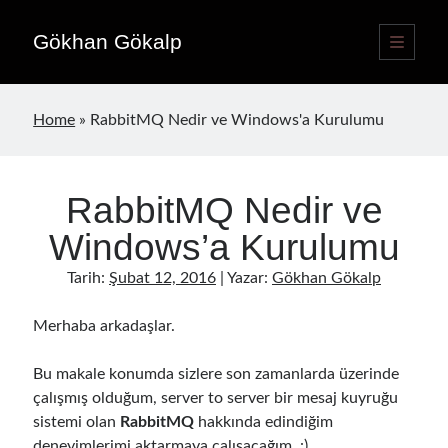
Gökhan Gökalp
ana
menüyü
Yan
aç
Language switcher
Menü
Home
»
RabbitMQ Nedir ve Windows'a Kurulumu
Türkçe
TR
English
EN
RabbitMQ Nedir ve
Yayınlar
Windows’a Kurulumu
Tarih:
Şubat 12, 2016
| Yazar:
Gökhan Gökalp
Merhaba arkadaşlar.
Bu makale konumda sizlere son zamanlarda üzerinde
çalışmış olduğum, server to server bir mesaj kuyruğu
sistemi olan
RabbitMQ
hakkında edindiğim
deneyimlerimi aktarmaya çalışacağım. :)