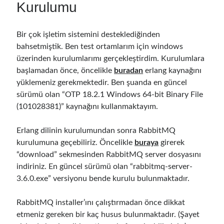
object oriented prensipleri
Kurulumu
Object Oriented Programming
Bir çok işletim sistemini desteklediğinden
OOP
OPA
orleans
bahsetmiştik. Ben test ortamlarım için windows
üzerinden kurulumlarımı gerçekleştirdim. Kurulumlara
RabbitMQ
platform engineering
başlamadan önce, öncelikle
buradan
erlang kaynağını
resiliency
Saga
serverless
yüklemeniz gerekmektedir. Ben şuanda en güncel
sürümü olan “OTP 18.2.1 Windows 64-bit Binary File
service mesh
Solid
(101028381)” kaynağını kullanmaktayım.
Erlang dilinin kurulumundan sonra RabbitMQ
Arşivler
kurulumuna geçebiliriz. Öncelikle
buraya
girerek
Nisan 2026
(1)
“download” sekmesinden RabbitMQ server dosyasını
Mart 2026
(1)
indiriniz. En güncel sürümü olan “rabbitmq-server-
Ocak 2026
(1)
3.6.0.exe” versiyonu bende kurulu bulunmaktadır.
Ağustos 2025
(2)
Kasım 2024
(1)
RabbitMQ installer’ını çalıştırmadan önce dikkat
Haziran 2024
(1)
etmeniz gereken bir kaç husus bulunmaktadır. (Şayet