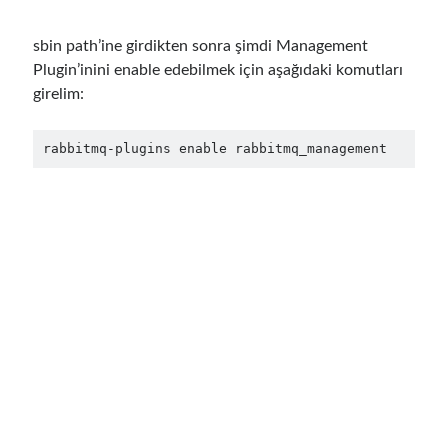
Aralık 2018
(3)
Eylül 2018
(1)
sbin path’ine girdikten sonra şimdi Management
Haziran 2018
(1)
Plugin’inini enable edebilmek için aşağıdaki komutları
Nisan 2018
(1)
girelim:
Şubat 2018
(1)
Ocak 2018
(1)
rabbitmq-plugins enable rabbitmq_management
Aralık 2017
(1)
Kasım 2017
(1)
Ekim 2017
(1)
Eylül 2017
(2)
Temmuz 2017
(1)
Haziran 2017
(2)
Mayıs 2017
(4)
Nisan 2017
(2)
Mart 2017
(1)
Şubat 2017
(1)
Ocak 2017
(3)
Kasım 2016
(1)
Ekim 2016
(5)