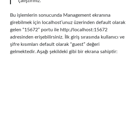
çalıştırınız.
Eylül 2014
(1)
Temmuz 2014
(4)
Bu işlemlerin sonucunda Management ekranına
girebilmek için localhost’unuz üzerinden default olarak
gelen “15672” portu ile http://localhost:15672
Arama
adresinden erişebilirsiniz. İlk giriş sırasında kullanıcı ve
şifre kısımları default olarak “guest” değeri
gelmektedir. Aşağı şekildeki gibi bir ekrana sahiptir:
Kategoriler
.NET
(46)
.NET Core
(25)
Actor Programming Model
(3)
AI Agents
(2)
Architectural
(32)
ASP.NET Core
(20)
Asp.Net MVC
(1)
Asp.Net Web API
(12)