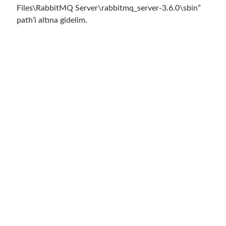
Şubat 2021
(1)
Files\RabbitMQ Server\rabbitmq_server-3.6.0\sbin”
Ocak 2021
(1)
path’i altına gidelim.
Kasım 2020
(1)
Ekim 2020
(1)
Temmuz 2020
(1)
Haziran 2020
(1)
Mayıs 2020
(1)
Mart 2020
(1)
Şubat 2020
(1)
Ocak 2020
(2)
Aralık 2019
(1)
Ekim 2019
(1)
Ağustos 2019
(1)
Temmuz 2019
(1)
Haziran 2019
(2)
Mayıs 2019
(1)
Nisan 2019
(3)
Mart 2019
(1)
Ocak 2019
(1)