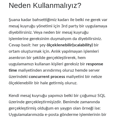
Behavior Driven Development
(1)
Neden Kullanmalıyız?
CI (Continuous Integration)
(4)
Cloud
(3)
Şuana kadar bahsettiğimiz kadarı ile belki ne gerek var
Containerizing
(20)
mesaj kuyruğu yönetimi için 3rd party bir uygulamaya
dotnet
(9)
diyebilirsiniz. Veya neden bir mesaj kuyruğu
GraphQL
(1)
işlemlerine gereksinim duymalıyım da diyebilirsiniz.
Kurumsal Tasarım Kalıpları (Enterprise Design Patterns)
(2)
Cevap basit: her şey
ölçeklenebilir(scalability)
bir
Logging
(4)
ortam oluşturmak için. Anlık yapılmayan işlemleri
Messaging
(17)
asenkron bir şekilde gerçekleştirerek, hem
Microservices
(24)
uygulamamızı kullanan kişileri gereksiz bir
response
Nesne Yönelimli Programlama (Object Oriented Programming)
(6)
time
maliyetinden arındırmış oluruz hemde server
NoSQL
(2)
üzerindeki
concurrent process
maliyetini bir nebze
ORM
(2)
ölçeklenebilir bir hale getirmiş oluruz.
Performans (Profiling)
(6)
Platform Engineering
(2)
Kendi mesaj kuyruğu yapımızı belki bir çoğumuz SQL
RabbitMQ
(9)
üzerinde gerçekleştirmişizdir. Benimde zamanında
Refactoring
(4)
gerçekleştirmiş olduğum en yaygın olan örneği ise:
Search Engine
(7)
Uygulamalarımızda e-posta gönderme işlemlerinin bir
Seminar
(8)