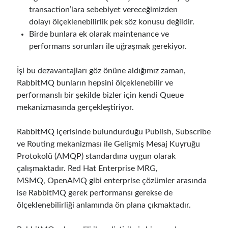
Otomatikleştirilmiş Politika Uygulanması) – Bölüm 2
için
Runtime
transaction’lara sebebiyet vereceğimizden
Governance for AI Agents: Policy-as-Code with OPA - Gökhan Gökalp
dolayı ölçeklenebilirlik pek söz konusu değildir.
Building an AI Agent in .NET: Deterministic Routing and Intelligent
Birde bunlara ek olarak maintenance ve
Search with Microsoft Agent Framework
için
Runtime Governance for
AI Agents: Policy-as-Code with OPA - Gökhan Gökalp
performans sorunları ile uğraşmak gerekiyor.
DevEx Series 01: Creating Golden Paths with Backstage, Developer Self-
Service Without Losing Control
için
DevEx Series 02: From Catalog to
İşi bu dezavantajları göz önüne aldığımız zaman,
Copilots. Boosting Backstage with MCP Server – Gökhan Gökalp
RabbitMQ bunların hepsini ölçeklenebilir ve
Azure Kubernetes Service üzerinde Azure Files Kullanarak Persistent
performanslı bir şekilde bizler için kendi Queue
Volume’ler ile Çalışmak
için
Veronica Zotali
mekanizmasında gerçekleştiriyor.
ElasticSearch Serisi 01 – C# ile Index Oluşturmak
için
yzb
RabbitMQ içerisinde bulundurduğu Publish, Subscribe
ve Routing mekanizması ile Gelişmiş Mesaj Kuyruğu
Protokolü (AMQP) standardına uygun olarak
Tags
çalışmaktadır. Red Hat Enterprise MRG,
.NET
.net 6
.net 5
MSMQ, OpenAMQ gibi enterprise çözümler arasında
ise RabbitMQ gerek performansı gerekse de
.net core
actor model
ölçeklenebilirliği anlamında ön plana çıkmaktadır.
asp.net core