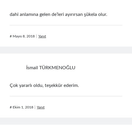
Üst veri
dahi anlamına gelen de’leri ayırırsan şükela olur.
Oturum aç
Kayıt akışı
Yorum akışı
#
Mayıs 8, 2018
Yanıt
WordPress.org
İsmail TÜRKMENOĞLU
Çok yararlı oldu, teşekkür ederim.
#
Ekim 1, 2018
Yanıt