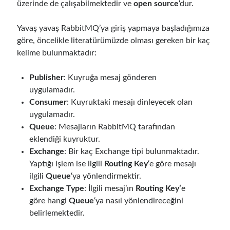
üzerinde de çalışabilmektedir ve
open source
‘dur.
Yavaş yavaş RabbitMQ’ya giriş yapmaya başladığımıza
Follow
göre, öncelikle literatürümüzde olması gereken bir kaç
Gi
Li
kelime bulunmaktadır:
t
n
Publisher
: Kuyruğa mesaj gönderen
H
ke
uygulamadır.
Categories
u
dI
Consumer
: Kuyruktaki mesajı dinleyecek olan
.NET
(46)
b
n
uygulamadır.
.NET Core
(25)
Queue
: Mesajların RabbitMQ tarafından
Actor Programming Model
(3)
eklendiği kuyruktur.
AI Agents
(2)
Exchange
: Bir kaç Exchange tipi bulunmaktadır.
Architectural
(32)
Yaptığı işlem ise ilgili
Routing Key
‘e göre mesajı
ASP.NET Core
(20)
ilgili
Queue
‘ya yönlendirmektir.
Asp.Net MVC
(1)
Exchange Type
: İlgili mesaj’ın
Routing Key’
e
Asp.Net Web API
(12)
göre hangi
Queue
‘ya nasıl yönlendireceğini
Aspect Oriented Programming (AOP)
(1)
belirlemektedir.
Azure
(27)