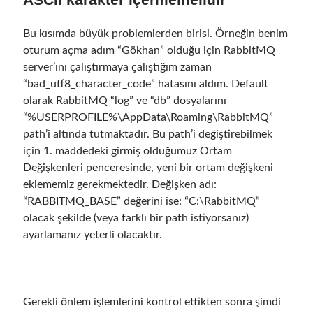
Mart 2016
(1)
Şubat 2016
(2)
Bu kısımda büyük problemlerden birisi. Örneğin benim
Ocak 2016
(1)
oturum açma adım “Gökhan” olduğu için RabbitMQ
Aralık 2015
(1)
server’ını çalıştırmaya çalıştığım zaman
Kasım 2015
(2)
“bad_utf8_character_code” hatasını aldım. Default
Ekim 2015
(1)
olarak RabbitMQ “log” ve “db” dosyalarını
Eylül 2015
(3)
“%USERPROFILE%\AppData\Roaming\RabbitMQ”
Ağustos 2015
(1)
path’i altında tutmaktadır. Bu path’i değiştirebilmek
Temmuz 2015
(6)
için 1. maddedeki girmiş olduğumuz Ortam
Haziran 2015
(6)
Değişkenleri penceresinde, yeni bir ortam değişkeni
Mayıs 2015
(1)
eklememiz gerekmektedir. Değişken adı:
Aralık 2014
(2)
“RABBITMQ_BASE” değerini ise: “C:\RabbitMQ”
Kasım 2014
(1)
olacak şekilde (veya farklı bir path istiyorsanız)
Eylül 2014
(1)
ayarlamanız yeterli olacaktır.
Temmuz 2014
(4)
Archives
Gerekli önlem işlemlerini kontrol ettikten sonra şimdi
Nisan 2026
(1)