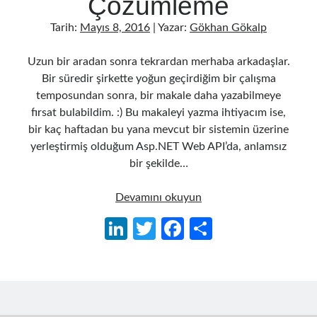
Çözümleme
Tarih:
Mayıs 8, 2016
| Yazar:
Gökhan Gökalp
Uzun bir aradan sonra tekrardan merhaba arkadaşlar.
Bir süredir şirkette yoğun geçirdiğim bir çalışma
temposundan sonra, bir makale daha yazabilmeye
fırsat bulabildim. :) Bu makaleyi yazma ihtiyacım ise,
bir kaç haftadan bu yana mevcut bir sistemin üzerine
yerleştirmiş olduğum Asp.NET Web API’da, anlamsız
bir şekilde…
WinDBG
Devamını okuyun
ile
Li
T
Fa
S
Dump
n
w
ce
h
Analizi
Yaparak
ke
itt
b
ar
Performans
dI
er
o
e
Sorunlarını
Çözümleme