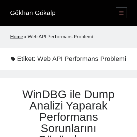
Gökhan Gökalp
ana
menüyü
Yan
aç
Language switcher
Menü
Home
»
Web API Performans Problemi
Türkçe
TR
English
EN
Etiket:
Web API Performans Problemi
Yayınlar
WinDBG ile Dump
Analizi Yaparak
Performans
Sorunlarını