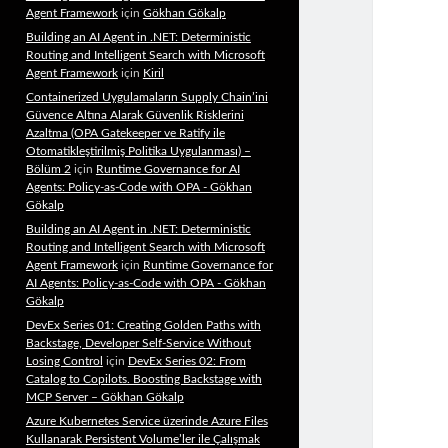
Agent Framework
için
Gökhan Gökalp
Building an AI Agent in .NET: Deterministic
Routing and Intelligent Search with Microsoft
Agent Framework
için
Kiril
Containerized Uygulamaların Supply Chain’ini
Güvence Altına Alarak Güvenlik Risklerini
Azaltma (OPA Gatekeeper ve Ratify ile
Otomatikleştirilmiş Politika Uygulanması) –
Bölüm 2
için
Runtime Governance for AI
Agents: Policy-as-Code with OPA - Gökhan
Gökalp
Building an AI Agent in .NET: Deterministic
Routing and Intelligent Search with Microsoft
Agent Framework
için
Runtime Governance for
AI Agents: Policy-as-Code with OPA - Gökhan
Gökalp
DevEx Series 01: Creating Golden Paths with
Backstage, Developer Self-Service Without
Losing Control
için
DevEx Series 02: From
Catalog to Copilots. Boosting Backstage with
MCP Server – Gökhan Gökalp
Azure Kubernetes Service üzerinde Azure Files
Kullanarak Persistent Volume’ler ile Çalışmak