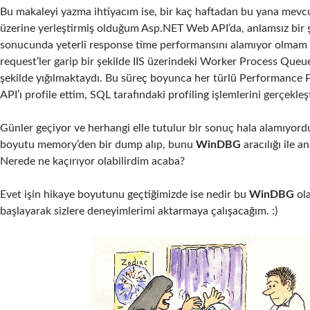
Bu makaleyi yazma ihtiyacım ise, bir kaç haftadan bu yana mevcu
üzerine yerleştirmiş olduğum Asp.NET Web API’da, anlamsız bir 
sonucunda yeterli response time performansını alamıyor olmam 
request’ler garip bir şekilde IIS üzerindeki Worker Process Queu
şekilde yığılmaktaydı. Bu süreç boyunca her türlü Performance Pro
API’ı profile ettim, SQL tarafındaki profiling işlemlerini gerçekl
Günler geçiyor ve herhangi elle tutulur bir sonuç hala alamıyordu
boyutu memory’den bir dump alıp, bunu
WinDBG
aracılığı ile a
Nerede ne kaçırıyor olabilirdim acaba?
Evet işin hikaye boyutunu geçtiğimizde ise nedir bu
WinDBG
ola
başlayarak sizlere deneyimlerimi aktarmaya çalışacağım. :)