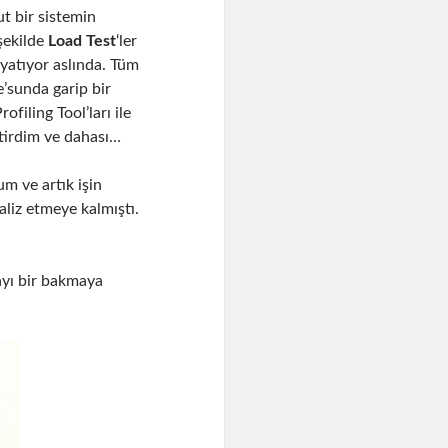
t bir sistemin
şekilde
Load Test
‘ler
yatıyor aslında. Tüm
e’sunda garip bir
filing Tool’ları ile
eştirdim ve dahası…
m ve artık işin
naliz etmeye kalmıştı.
yı bir bakmaya