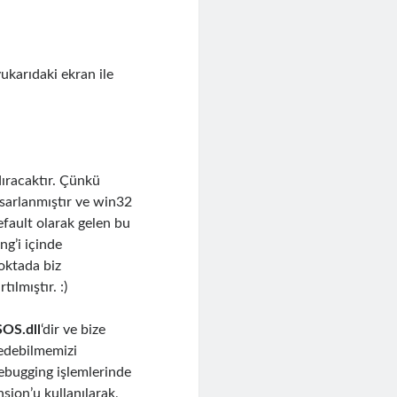
ukarıdaki ekran ile
dıracaktır. Çünkü
asarlanmıştır ve win32
efault olarak gelen bu
ng’i içinde
noktada biz
ılmıştır. :)
SOS.dll
‘dir ve bize
 edebilmemizi
debugging işlemlerinde
sion’u kullanılarak,