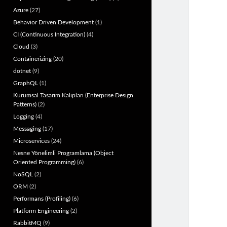
Azure
(27)
Behavior Driven Development
(1)
CI (Continuous Integration)
(4)
Cloud
(3)
Containerizing
(20)
dotnet
(9)
GraphQL
(1)
Kurumsal Tasarım Kalıpları (Enterprise Design
Patterns)
(2)
Logging
(4)
Messaging
(17)
Microservices
(24)
Nesne Yönelimli Programlama (Object
Oriented Programming)
(6)
NoSQL
(2)
ORM
(2)
Performans (Profiling)
(6)
Platform Engineering
(2)
RabbitMQ
(9)