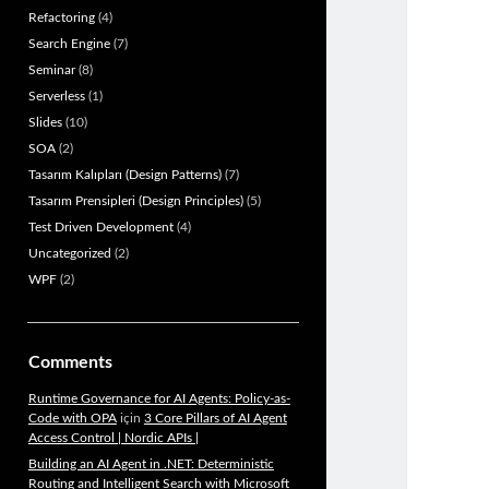
Refactoring
(4)
Search Engine
(7)
Seminar
(8)
Serverless
(1)
Slides
(10)
SOA
(2)
Tasarım Kalıpları (Design Patterns)
(7)
Tasarım Prensipleri (Design Principles)
(5)
Test Driven Development
(4)
Uncategorized
(2)
WPF
(2)
Comments
Runtime Governance for AI Agents: Policy-as-
Code with OPA
için
3 Core Pillars of AI Agent
Access Control | Nordic APIs |
Building an AI Agent in .NET: Deterministic
Routing and Intelligent Search with Microsoft