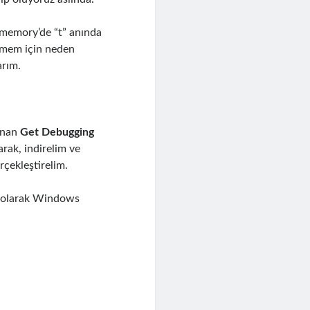
; memory’de “t” anında
lmem için neden
rım.
unan
Get Debugging
arak, indirelim ve
rçekleştirelim.
ik olarak Windows