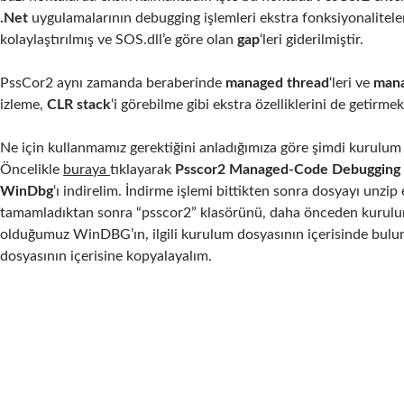
.Net
uygulamalarının debugging işlemleri ekstra fonksiyonalitele
kolaylaştırılmış ve SOS.dll’e göre olan
gap
‘leri giderilmiştir.
PssCor2 aynı zamanda beraberinde
managed thread
‘leri ve
mana
izleme,
CLR stack
‘i görebilme gibi ekstra özelliklerini de getirmek
Ne için kullanmamız gerektiğini anladığımıza göre şimdi kurulum i
Öncelikle
buraya
tıklayarak
Psscor2 Managed-Code Debugging E
WinDbg
‘ı indirelim. İndirme işlemi bittikten sonra dosyayı unzip
tamamladıktan sonra “psscor2” klasörünü, daha önceden kurul
olduğumuz WinDBG’ın, ilgili kurulum dosyasının içerisinde bul
dosyasının içerisine kopyalayalım.