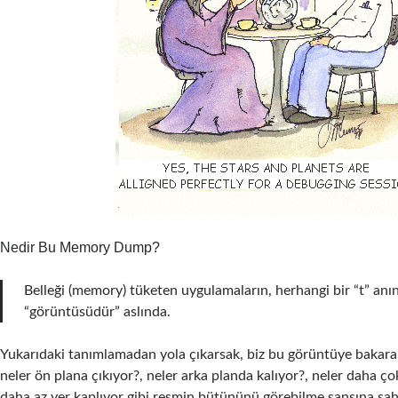
Nedir Bu Memory Dump?
Belleği (memory) tüketen uygulamaların, herhangi bir “t” anı
“görüntüsüdür” aslında.
Yukarıdaki tanımlamadan yola çıkarsak, biz bu görüntüye bakara
neler ön plana çıkıyor?, neler arka planda kalıyor?, neler daha ço
daha az yer kaplıyor gibi resmin bütününü görebilme şansına sah