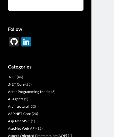
Follow
Gi
Li
t
n
H
ke
Categories
u
dI
.NET
(46)
b
n
.NET Core
(25)
Actor Programming Model
(3)
AI Agents
(2)
Architectural
(32)
ASP.NET Core
(20)
Asp.Net MVC
(1)
Asp.Net Web API
(12)
Aspect Oriented Programming (AOP)
(1)