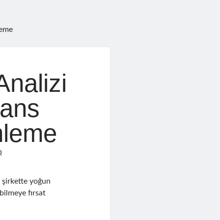
leme
nalizi
mans
mleme
p
 şirkette yoğun
bilmeye fırsat