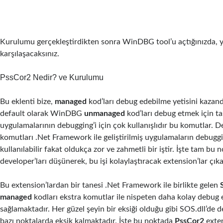
Kurulumu gerçekleştirdikten sonra WinDBG tool’u açtığınızda, y
karşılaşacaksınız.
PssCor2 Nedir? ve Kurulumu
Bu eklenti bize,
managed
kod’ları debug edebilme yetisini kazan
default olarak WinDBG
unmanaged
kod’ları debug etmek için t
uygulamalarının debugging’i için çok kullanışlıdır bu komutlar. D
komutları .Net Framework ile geliştirilmiş uygulamaların debuggi
kullanılabilir fakat oldukça zor ve zahmetli bir iştir. İşte tam bu 
developer’ları düşünerek, bu işi kolaylaştıracak extension’lar çıkart
Bu extension’lardan bir tanesi .Net Framework ile birlikte gelen
managed
kodları ekstra komutlar ile nispeten daha kolay debug
sağlamaktadır. Her güzel şeyin bir eksiği olduğu gibi SOS.dll’de 
bazı noktalarda eksik kalmaktadır. İşte bu noktada
PssCor2
exten