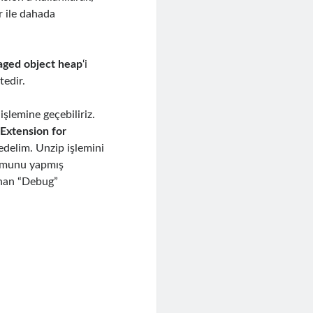
r ile dahada
ged object heap
‘i
tedir.
şlemine geçebiliriz.
xtension for
 edelim. Unzip işlemini
umunu yapmış
unan “Debug”