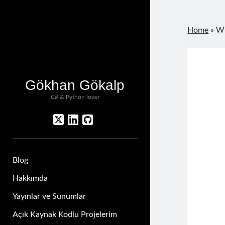
Home
»
Wi
Gökhan Gökalp
C# & Python lover
twitter
linkedin
github
Blog
Hakkımda
Yayınlar ve Sunumlar
Açık Kaynak Kodlu Projelerim