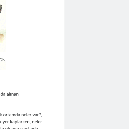
nda alınan
k ortamda neler var?,
k yer kaplarken, neler
ip oluyoruz aslında.