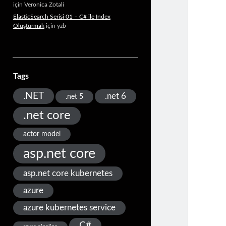
için
Veronica Zotali
ElasticSearch Serisi 01 – C# ile Index
Oluşturmak
için
yzb
Tags
.NET
.net 6
.net 5
.net core
actor model
asp.net core
asp.net core kubernetes
azure
azure kubernetes service
C#