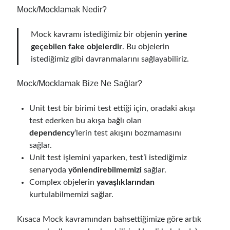
Behavior Driven Development
(1)
Mock/Mocklamak Nedir?
CI (Continuous Integration)
(4)
Cloud
(3)
Mock kavramı istediğimiz bir objenin
yerine
Containerizing
(20)
geçebilen fake objelerdir
. Bu objelerin
dotnet
(9)
istediğimiz gibi davranmalarını sağlayabiliriz.
GraphQL
(1)
Kurumsal Tasarım Kalıpları (Enterprise Design Patterns)
(2)
Mock/Mocklamak Bize Ne Sağlar?
Logging
(4)
Messaging
(17)
Unit test bir birimi test ettiği için, oradaki akışı
Microservices
(24)
test ederken bu akışa bağlı olan
Nesne Yönelimli Programlama (Object Oriented Programming)
(6)
dependency
‘lerin test akışını bozmamasını
NoSQL
(2)
sağlar.
ORM
(2)
Unit test işlemini yaparken, test’i istediğimiz
Performans (Profiling)
(6)
senaryoda
yönlendirebilmemizi
sağlar.
Platform Engineering
(2)
Complex objelerin
yavaşlıklarından
RabbitMQ
(9)
kurtulabilmemizi sağlar.
Refactoring
(4)
Search Engine
(7)
Kısaca Mock kavramından bahsettiğimize göre artık
Seminar
(8)