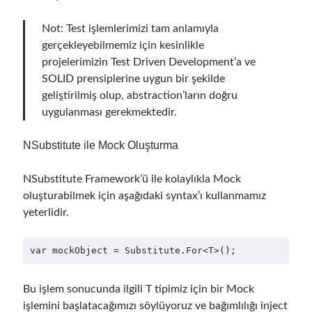
asp.net core kubernetes
azure
Not: Test işlemlerimizi tam anlamıyla
azure kubernetes service
azure pipeline
gerçekleyebilmemiz için kesinlikle
projelerimizin Test Driven Development’a ve
C#
c# messaging
clean architecture
SOLID prensiplerine uygun bir şekilde
container security
developer experience
geliştirilmiş olup, abstraction’ların doğru
uygulanması gerekmektedir.
dotnet
docker
devex
dotnet core
dotnetconf
elasticsearch
NSubstitute ile Mock Oluşturma
event driven
hexagonal architecture
NSubstitute Framework’ü ile kolaylıkla Mock
kubernetes
llm
masstransit
oluşturabilmek için aşağıdaki syntax’ı kullanmamız
yeterlidir.
MicroService
Messaging
microsoft orleans
var mockObject = Substitute.For<T>();
Nesne Yönelimli Programlama
NLog
Bu işlem sonucunda ilgili T tipimiz için bir Mock
OAuth
OAuth 2.0
işlemini başlatacağımızı söylüyoruz ve bağımlılığı inject