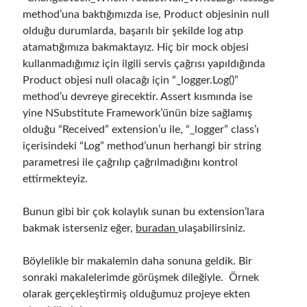
method’una baktığımızda ise, Product objesinin null
Üst veri
olduğu durumlarda, başarılı bir şekilde log atıp
Oturum aç
atamatığımıza bakmaktayız. Hiç bir mock objesi
Kayıt akışı
kullanmadığımız için ilgili servis çağrısı yapıldığında
Yorum akışı
Product objesi null olacağı için “_logger.Log()”
WordPress.org
method’u devreye girecektir. Assert kısmında ise
yine NSubstitute Framework’ünün bize sağlamış
olduğu “Received” extension’u ile, “_logger” class’ı
içerisindeki “Log” method’unun herhangi bir string
parametresi ile çağrılıp çağrılmadığını kontrol
ettirmekteyiz.
Bunun gibi bir çok kolaylık sunan bu extension’lara
bakmak isterseniz eğer,
buradan
ulaşabilirsiniz.
Böylelikle bir makalemin daha sonuna geldik. Bir
sonraki makalelerimde görüşmek dileğiyle. Örnek
olarak gerçekleştirmiş olduğumuz projeye ekten