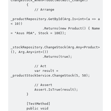
ChangeStock_WhenProductNotNull_Change()

Aspect Oriented Programming (AOP)
(1)
        {

Azure
(27)
            // Arrange

Behavior Driven Development
(1)
_productRepository.GetById(Arg.Is<int>(a => a 
CI (Continuous Integration)
(4)
< 10))

Cloud
(3)
                .Returns(new Product() { Name 
Containerizing
(20)
= "Asus PDA", Stock = 100});

dotnet
(9)
GraphQL
(1)
_stockRepository.ChangeStock(Arg.Any<Product>
Kurumsal Tasarım Kalıpları (Enterprise Design Patterns)
(2)
(), Arg.Any<int>())

                .Returns(true);

Logging
(4)
Messaging
(17)
            // Act

Microservices
(24)
            var result = 
Nesne Yönelimli Programlama (Object Oriented Programming)
(6)
_productStockService.ChangeStock(5, 50);

NoSQL
(2)
            // Assert

ORM
(2)
            Assert.IsTrue(result);

Performans (Profiling)
(6)
        }

Platform Engineering
(2)
        [TestMethod]

RabbitMQ
(9)
        public void 
Refactoring
(4)