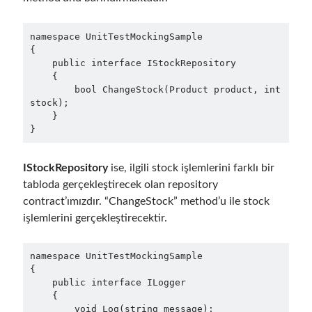
Aralık 2017
(1)
Kasım 2017
(1)
namespace UnitTestMockingSample

Ekim 2017
(1)
{

    public interface IStockRepository

Eylül 2017
(2)
    {

Temmuz 2017
(1)
        bool ChangeStock(Product product, int 
Haziran 2017
(2)
stock);

Mayıs 2017
(4)
    }

}
Nisan 2017
(2)
Mart 2017
(1)
Şubat 2017
(1)
IStockRepository
ise, ilgili stock işlemlerini farklı bir
Ocak 2017
(3)
tabloda gerçekleştirecek olan repository
Kasım 2016
(1)
contract’ımızdır. “ChangeStock” method’u ile stock
Ekim 2016
(5)
işlemlerini gerçekleştirecektir.
Eylül 2016
(4)
Ağustos 2016
(4)
namespace UnitTestMockingSample

Temmuz 2016
(2)
{

Haziran 2016
(1)
    public interface ILogger

    {

Mayıs 2016
(2)
        void Log(string message);
