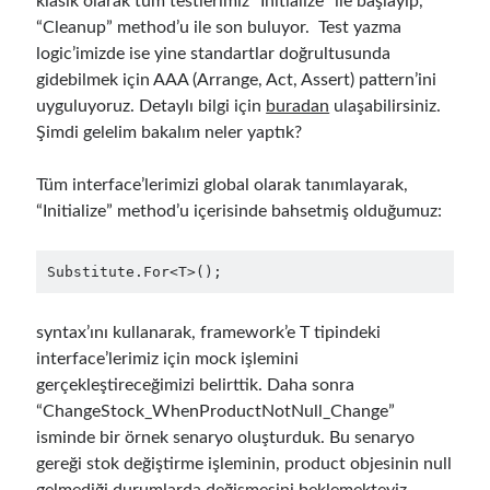
klasik olarak tüm testlerimiz “Initialize” ile başlayıp,
asp.net core
“Cleanup” method’u ile son buluyor. Test yazma
asp.net core kubernetes
azure
logic’imizde ise yine standartlar doğrultusunda
gidebilmek için AAA (Arrange, Act, Assert) pattern’ini
azure kubernetes service
azure pipeline
uyguluyoruz. Detaylı bilgi için
buradan
ulaşabilirsiniz.
C#
c# messaging
clean architecture
Şimdi gelelim bakalım neler yaptık?
container security
developer experience
Tüm interface’lerimizi global olarak tanımlayarak,
dotnet
docker
devex
“Initialize” method’u içerisinde bahsetmiş olduğumuz:
dotnet core
dotnetconf
elasticsearch
Substitute.For<T>();
event driven
hexagonal architecture
kubernetes
syntax’ını kullanarak, framework’e T tipindeki
llm
masstransit
interface’lerimiz için mock işlemini
MicroService
Messaging
gerçekleştireceğimizi belirttik. Daha sonra
“ChangeStock_WhenProductNotNull_Change”
microsoft orleans
isminde bir örnek senaryo oluşturduk. Bu senaryo
Nesne Yönelimli Programlama
NLog
gereği stok değiştirme işleminin, product objesinin null
gelmediği durumlarda değişmesini beklemekteyiz.
OAuth
OAuth 2.0