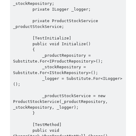
Eylül 2014
(1)
_stockRepository;

        private ILogger _logger;

Temmuz 2014
(4)
        private ProductStockService 
_productStockService;

Arama
        [TestInitialize]

        public void Initialize()

        {

            _productRepository = 
Substitute.For<IProductRepository>();

            _stockRepository = 
Kategoriler
Substitute.For<IStockRepository>();

            _logger = Substitute.For<ILogger>
.NET
(46)
();

.NET Core
(25)
            _productStockService = new 
Actor Programming Model
(3)
ProductStockService(_productRepository, 
AI Agents
(2)
_stockRepository, _logger);

Architectural
(32)
        }

ASP.NET Core
(20)
        [TestMethod]

Asp.Net MVC
(1)
        public void 
Asp.Net Web API
(12)