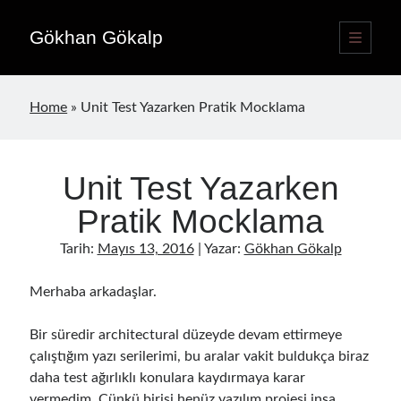
Gökhan Gökalp
ana
menüyü
Yan
aç
Language switcher
Menü
Home
»
Unit Test Yazarken Pratik Mocklama
Türkçe
TR
English
EN
Unit Test Yazarken
Yayınlar
Pratik Mocklama
Tarih:
Mayıs 13, 2016
| Yazar:
Gökhan Gökalp
Merhaba arkadaşlar.
Bir süredir architectural düzeyde devam ettirmeye
çalıştığım yazı serilerimi, bu aralar vakit buldukça biraz
daha test ağırlıklı konulara kaydırmaya karar
vermedim. Çünkü birisi henüz yazılım projesi inşa