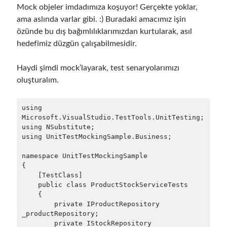
Mock objeler imdadımıza koşuyor! Gerçekte yoklar,
Eylül 2016
(4)
ama aslında varlar gibi. :) Buradaki amacımız işin
Ağustos 2016
(4)
özünde bu dış bağımlılıklarımızdan kurtularak, asıl
Temmuz 2016
(2)
hedefimiz düzgün çalışabilmesidir.
Haziran 2016
(1)
Mayıs 2016
(2)
Haydi şimdi mock’layarak, test senaryolarımızı
Mart 2016
(1)
oluşturalım.
Şubat 2016
(2)
Ocak 2016
(1)
using 
Aralık 2015
(1)
Microsoft.VisualStudio.TestTools.UnitTesting;

Kasım 2015
(2)
using NSubstitute;

Ekim 2015
(1)
using UnitTestMockingSample.Business;

Eylül 2015
(3)
namespace UnitTestMockingSample

Ağustos 2015
(1)
{

Temmuz 2015
(6)
    [TestClass]

Haziran 2015
(6)
    public class ProductStockServiceTests

    {

Mayıs 2015
(1)
        private IProductRepository 
Aralık 2014
(2)
_productRepository;

Kasım 2014
(1)
        private IStockRepository 