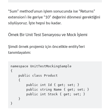
Mart 2024
(1)
Kasım 2023
(1)
“Sum” method’unun işlem sonucunda ise “Returns”
Mart 2023
(2)
extension’ı ile geriye “10” değerini dönmesi gerektiğini
Şubat 2023
(1)
söylüyoruz. İşte hepsi bu kadar.
Kasım 2022
(1)
Ekim 2022
(1)
Örnek Bir Unit Test Senaryosu ve Mock İşlemi
Temmuz 2022
(1)
Mart 2022
(1)
Şimdi örnek projemiz için öncelikle entity’leri
Şubat 2022
(1)
tanımlayalım:
Aralık 2021
(1)
Eylül 2021
(1)
Temmuz 2021
(1)
namespace UnitTestMockingSample

{

Nisan 2021
(1)
    public class Product

Şubat 2021
(1)
    {

Ocak 2021
(1)
        public int Id { get; set; }

Kasım 2020
(1)
        public string Name { get; set; }

        public int Stock { get; set; }

Ekim 2020
(1)
    }

Temmuz 2020
(1)
}
Haziran 2020
(1)