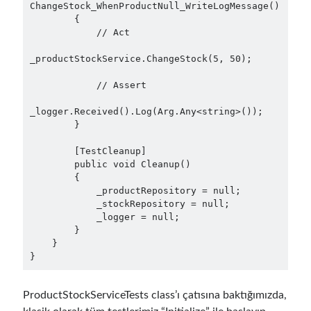
ChangeStock_WhenProductNull_WriteLogMessage()

Search Engine
(7)
        {

Seminar
(8)
            // Act

Serverless
(1)
_productStockService.ChangeStock(5, 50);

Slides
(10)
SOA
(2)
            // Assert

Tasarım Kalıpları (Design Patterns)
(7)
_logger.Received().Log(Arg.Any<string>());

Tasarım Prensipleri (Design Principles)
(5)
        }

Test Driven Development
(4)
Uncategorized
(2)
        [TestCleanup]

        public void Cleanup()

WPF
(2)
        {

            _productRepository = null;

            _stockRepository = null;

            _logger = null;

        }

Etiketler
    }

}
.NET
.net 6
.net 5
.net core
actor model
ProductStockServiceTests class’ı çatısına baktığımızda,