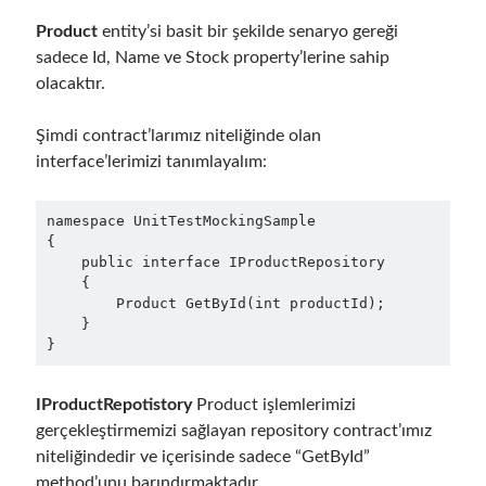
Mayıs 2020
(1)
Product
entity’si basit bir şekilde senaryo gereği
Mart 2020
(1)
sadece Id, Name ve Stock property’lerine sahip
Şubat 2020
(1)
olacaktır.
Ocak 2020
(2)
Aralık 2019
(1)
Şimdi contract’larımız niteliğinde olan
Ekim 2019
(1)
interface’lerimizi tanımlayalım:
Ağustos 2019
(1)
Temmuz 2019
(1)
Haziran 2019
(2)
namespace UnitTestMockingSample

{

Mayıs 2019
(1)
    public interface IProductRepository

Nisan 2019
(3)
    {

Mart 2019
(1)
        Product GetById(int productId);

    }

Ocak 2019
(1)
}
Aralık 2018
(3)
Eylül 2018
(1)
Haziran 2018
(1)
IProductRepotistory
Product işlemlerimizi
Nisan 2018
(1)
gerçekleştirmemizi sağlayan repository contract’ımız
Şubat 2018
(1)
niteliğindedir ve içerisinde sadece “GetById”
Ocak 2018
(1)
method’unu barındırmaktadır.