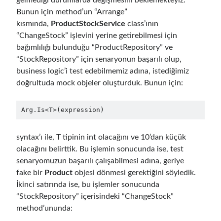
Bunun için method’un “Arrange”
object oriented prensipleri
kısmında,
ProductStockService
class’ının
Object Oriented Programming
“ChangeStock” işlevini yerine getirebilmesi için
bağımlılığı bulunduğu “ProductRepository” ve
OOP
OPA
orleans
“StockRepository” için senaryonun başarılı olup,
RabbitMQ
business logic’i test edebilmemiz adına, istediğimiz
platform engineering
doğrultuda mock objeler oluşturduk. Bunun için:
resiliency
Saga
serverless
service mesh
Solid
Arg.Is<T>(expression)
syntax’ı ile, T tipinin int olacağını ve 10’dan küçük
Son yorumlar
olacağını belirttik. Bu işlemin sonucunda ise, test
senaryomuzun başarılı çalışabilmesi adına, geriye
Runtime Governance for AI Agents: Policy-as-Code with OPA
için
3
Core Pillars of AI Agent Access Control | Nordic APIs |
fake bir
Product
objesi dönmesi gerektiğini söyledik.
Building an AI Agent in .NET: Deterministic Routing and Intelligent
İkinci satırında ise, bu işlemler sonucunda
Search with Microsoft Agent Framework
için
Gökhan Gökalp
“StockRepository” içerisindeki “ChangeStock”
Building an AI Agent in .NET: Deterministic Routing and Intelligent
method’ununda:
Search with Microsoft Agent Framework
için
Kiril