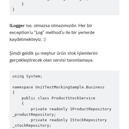
Mart 2016
(1)
    }

Şubat 2016
(2)
}
Ocak 2016
(1)
Aralık 2015
(1)
ILogger
ise, olmazsa olmazımızdır. Her bir
Kasım 2015
(2)
exception’u “Log” method’u ile bir yerlerde
Ekim 2015
(1)
kaydetmekteyiz. :)
Eylül 2015
(3)
Ağustos 2015
(1)
Şimdi geldik şu meşhur ürün stok işlemlerini
Temmuz 2015
(6)
gerçekleştirecek olan servisi tanımlamaya.
Haziran 2015
(6)
Mayıs 2015
(1)
using System;

Aralık 2014
(2)
Kasım 2014
(1)
namespace UnitTestMockingSample.Business

Eylül 2014
(1)
{

Temmuz 2014
(4)
    public class ProductStockService

    {

        private readonly IProductRepository 
_productRepository;

Archives
        private readonly IStockRepository 
_stockRepository;

Nisan 2026
(1)