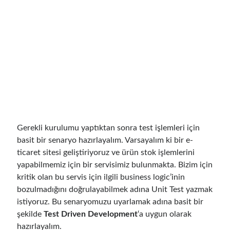
Otomatikleştirilmiş Politika Uygulanması) – Bölüm 2
için
Runtime
Governance for AI Agents: Policy-as-Code with OPA - Gökhan Gökalp
Building an AI Agent in .NET: Deterministic Routing and Intelligent
Search with Microsoft Agent Framework
için
Runtime Governance for
AI Agents: Policy-as-Code with OPA - Gökhan Gökalp
DevEx Series 01: Creating Golden Paths with Backstage, Developer Self-
Service Without Losing Control
için
DevEx Series 02: From Catalog to
Copilots. Boosting Backstage with MCP Server – Gökhan Gökalp
Azure Kubernetes Service üzerinde Azure Files Kullanarak Persistent
Volume’ler ile Çalışmak
için
Veronica Zotali
ElasticSearch Serisi 01 – C# ile Index Oluşturmak
için
yzb
Gerekli kurulumu yaptıktan sonra test işlemleri için
basit bir senaryo hazırlayalım. Varsayalım ki bir e-
ticaret sitesi geliştiriyoruz ve ürün stok işlemlerini
Tags
yapabilmemiz için bir servisimiz bulunmakta. Bizim için
kritik olan bu servis için ilgili business logic’inin
.NET
.net 6
.net 5
bozulmadığını doğrulayabilmek adına Unit Test yazmak
.net core
istiyoruz. Bu senaryomuzu uyarlamak adına basit bir
actor model
şekilde
Test Driven Development
‘a uygun olarak
asp.net core
hazırlayalım.