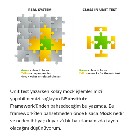
Follow
Gi
Li
t
n
H
ke
Categories
u
dI
.NET
(46)
b
n
.NET Core
(25)
Actor Programming Model
(3)
AI Agents
(2)
Unit test yazarken kolay mock işlemlerimizi
Architectural
(32)
yapabilmemizi sağlayan
NSubstitute
ASP.NET Core
(20)
Framework
‘ünden bahsedeceğim bu yazımda. Bu
Asp.Net MVC
(1)
framework’den bahsetmeden önce kısaca
Mock
nedir
Asp.Net Web API
(12)
ve neden ihtiyaç duyarız’ı bir hatırlamamızda fayda
Aspect Oriented Programming (AOP)
(1)
olacağını düşünüyorum.
Azure
(27)