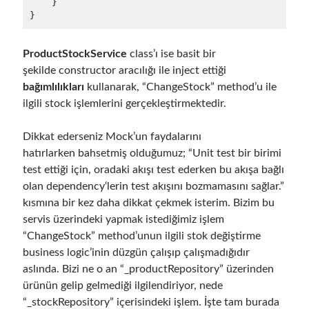
    }

Aralık 2018
(3)
Eylül 2018
(1)
Haziran 2018
(1)
ProductStockService
class’ı ise basit bir
Nisan 2018
(1)
şekilde constructor aracılığı ile inject ettiği
Şubat 2018
(1)
bağımlılıkları
kullanarak, “ChangeStock” method’u ile
Ocak 2018
(1)
ilgili stock işlemlerini gerçekleştirmektedir.
Aralık 2017
(1)
Kasım 2017
(1)
Dikkat ederseniz Mock’un faydalarını
Ekim 2017
(1)
hatırlarken bahsetmiş olduğumuz; “Unit test bir birimi
Eylül 2017
(2)
test ettiği için, oradaki akışı test ederken bu akışa bağlı
Temmuz 2017
(1)
olan dependency‘lerin test akışını bozmamasını sağlar.”
Haziran 2017
(2)
kısmına bir kez daha dikkat çekmek isterim. Bizim bu
Mayıs 2017
(4)
servis üzerindeki yapmak istediğimiz işlem
Nisan 2017
(2)
“ChangeStock” method’unun ilgili stok değiştirme
Mart 2017
(1)
business logic’inin düzgün çalışıp çalışmadığıdır
Şubat 2017
(1)
aslında. Bizi ne o an “_productRepository” üzerinden
Ocak 2017
(3)
ürünün gelip gelmediği ilgilendiriyor, nede
Kasım 2016
(1)
“_stockRepository” içerisindeki işlem. İşte tam burada
Ekim 2016
(5)