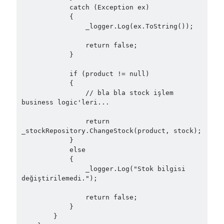
Şubat 2021
(1)
            catch (Exception ex)

Ocak 2021
(1)
            {

                _logger.Log(ex.ToString());

Kasım 2020
(1)
Ekim 2020
(1)
                return false;

Temmuz 2020
(1)
            }

Haziran 2020
(1)
            if (product != null)

Mayıs 2020
(1)
            {

Mart 2020
(1)
                // bla bla stock işlem 
Şubat 2020
(1)
business logic'leri...

Ocak 2020
(2)
                return 
Aralık 2019
(1)
_stockRepository.ChangeStock(product, stock);

Ekim 2019
(1)
            }

Ağustos 2019
(1)
            else

            {

Temmuz 2019
(1)
                _logger.Log("Stok bilgisi 
Haziran 2019
(2)
değiştirilemedi.");

Mayıs 2019
(1)
Nisan 2019
(3)
                return false;

            }

Mart 2019
(1)
        }

Ocak 2019
(1)