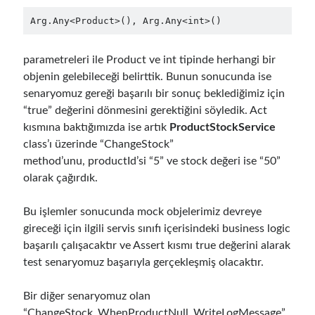
Containerized Uygulamaların Supply Chain’ini Güvence Altına Alarak
Güvenlik Risklerini Azaltma (OPA Gatekeeper ve Ratify ile
Arg.Any<Product>(), Arg.Any<int>()
Otomatikleştirilmiş Politika Uygulanması) – Bölüm 2
için
Runtime
Governance for AI Agents: Policy-as-Code with OPA - Gökhan Gökalp
parametreleri ile Product ve int tipinde herhangi bir
Building an AI Agent in .NET: Deterministic Routing and Intelligent
Search with Microsoft Agent Framework
için
Runtime Governance for
objenin gelebileceği belirttik. Bunun sonucunda ise
AI Agents: Policy-as-Code with OPA - Gökhan Gökalp
senaryomuz gereği başarılı bir sonuç beklediğimiz için
“true” değerini dönmesini gerektiğini söyledik. Act
kısmına baktığımızda ise artık
ProductStockService
Son Yazılar
class’ı üzerinde “ChangeStock”
method’unu, productId’si “5” ve stock değeri ise “50”
Runtime Governance for AI Agents: Policy-as-Code with OPA
olarak çağırdık.
Building an AI Agent in .NET: Deterministic Routing and Intelligent
Search with Microsoft Agent Framework
DevEx Series 03: Laying the Azure Focused Platform Foundation for an
Bu işlemler sonucunda mock objelerimiz devreye
IDP with ASO and KRO
gireceği için ilgili servis sınıfı içerisindeki business logic
DevEx Series 02: From Catalog to Copilots. Boosting Backstage with
başarılı çalışacaktır ve Assert kısmı true değerini alarak
MCP Server
test senaryomuz başarıyla gerçekleşmiş olacaktır.
DevEx Series 01: Creating Golden Paths with Backstage, Developer Self-
Service Without Losing Control
Bir diğer senaryomuz olan
“ChangeStock_WhenProductNull_WriteLogMessage”