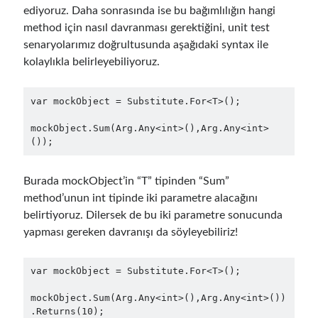
object oriented prensipleri
ediyoruz. Daha sonrasında ise bu bağımlılığın hangi
method için nasıl davranması gerektiğini, unit test
Object Oriented Programming
senaryolarımız doğrultusunda aşağıdaki syntax ile
OOP
OPA
orleans
kolaylıkla belirleyebiliyoruz.
RabbitMQ
platform engineering
var mockObject = Substitute.For<T>();

resiliency
Saga
serverless
mockObject.Sum(Arg.Any<int>(),Arg.Any<int>
service mesh
Solid
());
Burada mockObject’in “T” tipinden “Sum”
Arşivler
method’unun int tipinde iki parametre alacağını
belirtiyoruz. Dilersek de bu iki parametre sonucunda
Nisan 2026
(1)
yapması gereken davranışı da söyleyebiliriz!
Mart 2026
(1)
Ocak 2026
(1)
Ağustos 2025
(2)
var mockObject = Substitute.For<T>();

Kasım 2024
(1)
mockObject.Sum(Arg.Any<int>(),Arg.Any<int>())

Haziran 2024
(1)
.Returns(10);