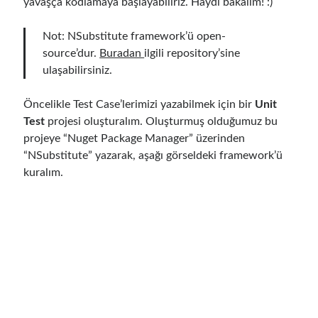
yavaşça kodlamaya başlayabiliriz. Haydi bakalım! :)
Serverless
(1)
Slides
(10)
Not: NSubstitute framework’ü open-
SOA
(2)
source’dur.
Buradan
ilgili repository’sine
Tasarım Kalıpları (Design Patterns)
(7)
ulaşabilirsiniz.
Tasarım Prensipleri (Design Principles)
(5)
Test Driven Development
(4)
Öncelikle Test Case’lerimizi yazabilmek için bir
Unit
Uncategorized
(2)
Test
projesi oluşturalım. Oluşturmuş olduğumuz bu
WPF
(2)
projeye “Nuget Package Manager” üzerinden
“NSubstitute” yazarak, aşağı görseldeki framework’ü
kuralım.
Comments
Runtime Governance for AI Agents: Policy-as-Code with OPA
için
3
Core Pillars of AI Agent Access Control | Nordic APIs |
Building an AI Agent in .NET: Deterministic Routing and Intelligent
Search with Microsoft Agent Framework
için
Gökhan Gökalp
Building an AI Agent in .NET: Deterministic Routing and Intelligent
Search with Microsoft Agent Framework
için
Kiril
Containerized Uygulamaların Supply Chain’ini Güvence Altına Alarak
Güvenlik Risklerini Azaltma (OPA Gatekeeper ve Ratify ile