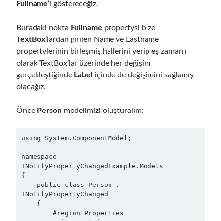
Fullname
‘i göstereceğiz.
Buradaki nokta
Fullname
propertysi bize
Follow
TextBox
‘lardan girilen Name ve Lastname
Gi
Li
propertylerinin birleşmiş hallerini verip eş zamanlı
t
n
olarak TextBox’lar üzerinde her değişim
gerçekleştiğinde
Label
içinde de değişimini sağlamış
H
ke
olacağız.
Categories
u
dI
.NET
(46)
b
n
Önce
Person
modelimizi oluşturalım:
.NET Core
(25)
Actor Programming Model
(3)
using System.ComponentModel;

AI Agents
(2)
Architectural
(32)
namespace 
INotifyPropertyChangedExample.Models

ASP.NET Core
(20)
{

Asp.Net MVC
(1)
    public class Person : 
Asp.Net Web API
(12)
INotifyPropertyChanged

Aspect Oriented Programming (AOP)
(1)
    {

        #region Properties

Azure
(27)