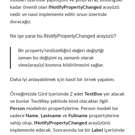
modları üzerinde yapmıştım ve şimdi en az bindingsler
kadar önemli olan
INotifyPropertyChanged
arayüzü
nedir ve nasıl implemente edilir onun üzerinde
duracağız.
Ne işe yarar bu INotifyPropertyChanged arayüzü?
Bir property’nin(özelliğin) değeri değiştiği
zaman bu değişimi eş zamanlı olarak
view(arayüz) kısmına bildirilmesini sağlar.
Daha iyi anlayabilmek için basit bir örnek yapalım.
Örneğimizde Gird içerisinde 2 adet
TextBox
yer alacak
ve bunlar TwoWay şeklinde bind olacaklar ilgili
Person
modelinin propertylerine. Person modeli ise
sadece
Name
,
Lastname
ve
Fullname
propertylerine
sahip olup,
INotifyPropertyChanged
arayüzünü
implemente edecek. Sonrasında ise bir
Label
içerisinde