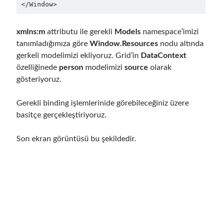
</Window>
May 2020
(1)
March 2020
(1)
February 2020
(1)
xmlns:m
attributu ile gerekli
Models
namespace’imizi
January 2020
(2)
tanımladığımıza göre
Window.Resources
nodu altında
December 2019
(1)
gerkeli modelimizi ekliyoruz. Grid’in
DataContext
October 2019
(1)
özelliğinede
person
modelimizi
source
olarak
August 2019
(1)
gösteriyoruz.
July 2019
(1)
June 2019
(2)
Gerekli binding işlemlerinide görebileceğiniz üzere
May 2019
(1)
basitçe gerçekleştiriyoruz.
April 2019
(3)
March 2019
(1)
Son ekran görüntüsü bu şekildedir.
January 2019
(1)
December 2018
(3)
September 2018
(1)
June 2018
(1)
April 2018
(1)
February 2018
(1)
January 2018
(1)