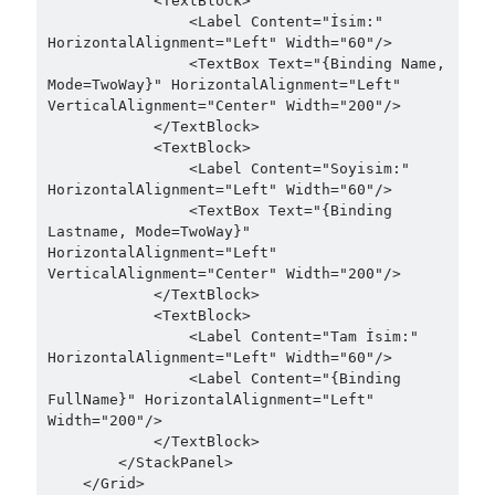
            <TextBlock>

March 2024
(1)
                <Label Content="İsim:" 
November 2023
(1)
HorizontalAlignment="Left" Width="60"/>

March 2023
(2)
                <TextBox Text="{Binding Name, 
February 2023
(1)
Mode=TwoWay}" HorizontalAlignment="Left" 
VerticalAlignment="Center" Width="200"/>

November 2022
(1)
            </TextBlock>

October 2022
(1)
            <TextBlock>

July 2022
(1)
                <Label Content="Soyisim:" 
March 2022
(1)
HorizontalAlignment="Left" Width="60"/>

                <TextBox Text="{Binding 
February 2022
(1)
Lastname, Mode=TwoWay}" 
December 2021
(1)
HorizontalAlignment="Left" 
September 2021
(1)
VerticalAlignment="Center" Width="200"/>

            </TextBlock>

July 2021
(1)
            <TextBlock>

April 2021
(1)
                <Label Content="Tam İsim:" 
February 2021
(1)
HorizontalAlignment="Left" Width="60"/>

January 2021
(1)
                <Label Content="{Binding 
FullName}" HorizontalAlignment="Left" 
November 2020
(1)
Width="200"/>

October 2020
(1)
            </TextBlock>

July 2020
(1)
        </StackPanel>

June 2020
(1)
    </Grid>
