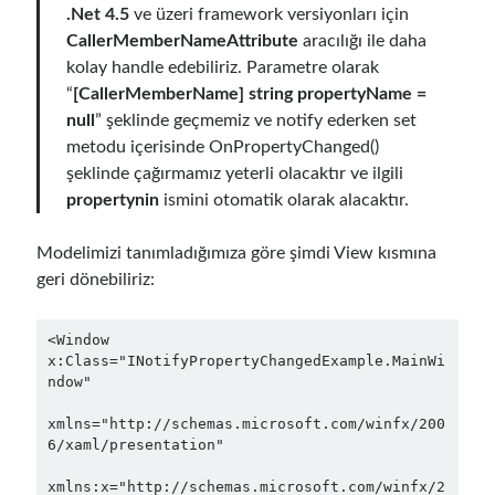
.Net 4.5
ve üzeri framework versiyonları için
asp.net core kubernetes
azure
CallerMemberNameAttribute
aracılığı ile daha
azure kubernetes service
kolay handle edebiliriz. Parametre olarak
azure pipeline
“
[CallerMemberName] string propertyName =
C#
c# messaging
clean architecture
null
” şeklinde geçmemiz ve notify ederken set
container security
developer experience
metodu içerisinde OnPropertyChanged()
şeklinde çağırmamız yeterli olacaktır ve ilgili
dotnet
docker
devex
propertynin
ismini otomatik olarak alacaktır.
dotnet core
dotnetconf
elasticsearch
Modelimizi tanımladığımıza göre şimdi View kısmına
event driven
hexagonal architecture
geri dönebiliriz:
kubernetes
llm
masstransit
<Window 
MicroService
Messaging
x:Class="INotifyPropertyChangedExample.MainWi
ndow"

microsoft orleans
xmlns="http://schemas.microsoft.com/winfx/200
Nesne Yönelimli Programlama
NLog
6/xaml/presentation"

OAuth
OAuth 2.0
xmlns:x="http://schemas.microsoft.com/winfx/2