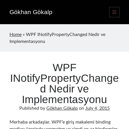
Gökhan Gökalp
open
primary
Sidebar
menu
Language switcher
Home
»
WPF INotifyPropertyChanged Nedir ve
English
EN
Implementasyonu
Türkçe
TR
WPF
Publications
INotifyPropertyChange
d Nedir ve
Implementasyonu
Published by
Gökhan Gökalp
on
July 4, 2015
Merhaba arkadaşlar, WPF’e giriş makalemi binding