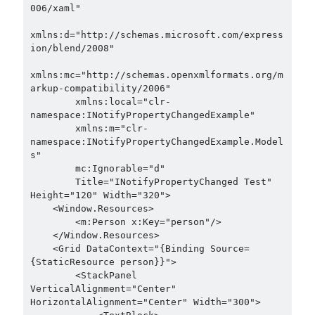
object oriented prensipleri
006/xaml"

Object Oriented Programming
xmlns:d="http://schemas.microsoft.com/express
ion/blend/2008"

OOP
OPA
orleans
xmlns:mc="http://schemas.openxmlformats.org/m
RabbitMQ
platform engineering
arkup-compatibility/2006"

        xmlns:local="clr-
resiliency
Saga
serverless
namespace:INotifyPropertyChangedExample"

        xmlns:m="clr-
service mesh
Solid
namespace:INotifyPropertyChangedExample.Model
s"

        mc:Ignorable="d"

        Title="INotifyPropertyChanged Test" 
Archives
Height="120" Width="320">

    <Window.Resources>

April 2026
(1)
        <m:Person x:Key="person"/>

March 2026
(1)
    </Window.Resources>

    <Grid DataContext="{Binding Source=
January 2026
(1)
{StaticResource person}}">

August 2025
(2)
        <StackPanel 
November 2024
(1)
VerticalAlignment="Center" 
June 2024
(1)
HorizontalAlignment="Center" Width="300">
