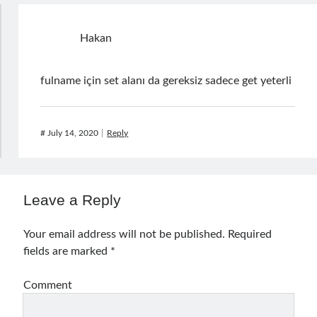
February 2021
(1)
January 2021
(1)
Hakan
November 2020
(1)
October 2020
(1)
July 2020
(1)
fulname için set alanı da gereksiz sadece get yeterli
June 2020
(1)
May 2020
(1)
March 2020
(1)
#
July 14, 2020
Reply
February 2020
(1)
January 2020
(2)
December 2019
(1)
October 2019
(1)
Leave a Reply
August 2019
(1)
July 2019
(1)
Your email address will not be published.
Required
June 2019
(2)
fields are marked
*
May 2019
(1)
April 2019
(3)
Comment
March 2019
(1)
January 2019
(1)