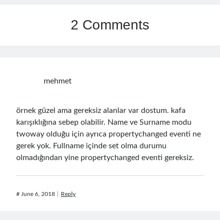
March 2026
(1)
2 Comments
January 2026
(1)
August 2025
(2)
November 2024
(1)
June 2024
(1)
March 2024
(1)
mehmet
November 2023
(1)
March 2023
(2)
February 2023
(1)
örnek güzel ama gereksiz alanlar var dostum. kafa
November 2022
(1)
karışıklığına sebep olabilir. Name ve Surname modu
October 2022
(1)
twoway olduğu için ayrıca propertychanged eventi ne
July 2022
(1)
gerek yok. Fullname içinde set olma durumu
March 2022
(1)
olmadığından yine propertychanged eventi gereksiz.
February 2022
(1)
December 2021
(1)
September 2021
(1)
#
June 6, 2018
Reply
July 2021
(1)
April 2021
(1)