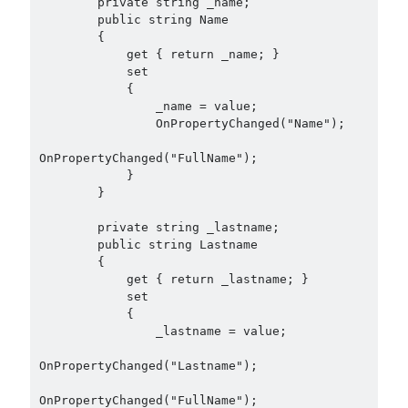
        private string _name;

Behavior Driven Development
(1)
        public string Name

CI (Continuous Integration)
(4)
        {

Cloud
(3)
            get { return _name; }

            set

Containerizing
(20)
            {

dotnet
(9)
                _name = value;

GraphQL
(1)
                OnPropertyChanged("Name");

Kurumsal Tasarım Kalıpları (Enterprise Design Patterns)
(2)
OnPropertyChanged("FullName");

Logging
(4)
            }

Messaging
(17)
        }

Microservices
(24)
        private string _lastname;

Nesne Yönelimli Programlama (Object Oriented Programming)
(6)
        public string Lastname

NoSQL
(2)
        {

ORM
(2)
            get { return _lastname; }

Performans (Profiling)
(6)
            set

            {

Platform Engineering
(2)
                _lastname = value;

RabbitMQ
(9)
Refactoring
(4)
OnPropertyChanged("Lastname");

Search Engine
(7)
OnPropertyChanged("FullName");

Seminar
(8)