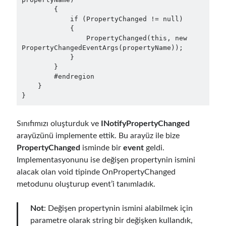
Reduce Security Risks (Policy Enforcement-Automated Governance
        {

with OPA Gatekeeper and Ratify) – Part 2
            if (PropertyChanged != null)

Runtime Governance for AI Agents: Policy-as-Code with OPA - Gökhan
            {

Gökalp
on
Building an AI Agent in .NET: Deterministic Routing and
                PropertyChanged(this, new 
Intelligent Search with Microsoft Agent Framework
PropertyChangedEventArgs(propertyName));

DevEx Series 02: From Catalog to Copilots. Boosting Backstage with
            }

MCP Server – Gökhan Gökalp
on
DevEx Series 01: Creating Golden
        }

Paths with Backstage, Developer Self-Service Without Losing Control
        #endregion

    }

Veronica Zotali
on
Working with Persistent Volumes by Using Azure
Files in Azure Kubernetes Service
}
yzb
on
ElasticSearch Serisi 01 – C# ile Index Oluşturmak
Sınıfımızı oluşturduk ve
INotifyPropertyChanged
arayüzünü implemente ettik. Bu arayüz ile bize
PropertyChanged
isminde bir
event
geldi.
Tags
Implementasyonunu ise değişen propertynin ismini
alacak olan void tipinde OnPropertyChanged
.NET
.net 6
.net 5
metodunu oluşturup event’i tanımladık.
.net core
actor model
Not
: Değişen propertynin ismini alabilmek için
asp.net core
parametre olarak string bir değişken kullandık,