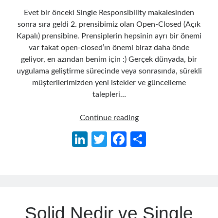
Behavior Driven Development
(1)
Evet bir önceki Single Responsibility makalesinden
CI (Continuous Integration)
(4)
sonra sıra geldi 2. prensibimiz olan Open-Closed (Açık
Cloud
(3)
Kapalı) prensibine. Prensiplerin hepsinin ayrı bir önemi
Containerizing
(20)
var fakat open-closed’ın önemi biraz daha önde
dotnet
(9)
geliyor, en azından benim için :) Gerçek dünyada, bir
GraphQL
(1)
uygulama geliştirme sürecinde veya sonrasında, sürekli
Kurumsal Tasarım Kalıpları (Enterprise Design Patterns)
(2)
müşterilerimizden yeni istekler ve güncelleme
Logging
(4)
talepleri…
Messaging
(17)
Microservices
(24)
Open
Continue reading
Nesne Yönelimli Programlama (Object Oriented Programming)
(6)
Closed
NoSQL
(2)
Li
T
Fa
S
Principle
ORM
(2)
n
w
ce
h
(OCP)
Performans (Profiling)
(6)
–
ke
itt
b
ar
Platform Engineering
(2)
Açık
RabbitMQ
(9)
dI
er
o
e
Kapalı
Refactoring
(4)
n
o
Prensibi
Search Engine
(7)
Solid Nedir ve Single
k
Seminar
(8)