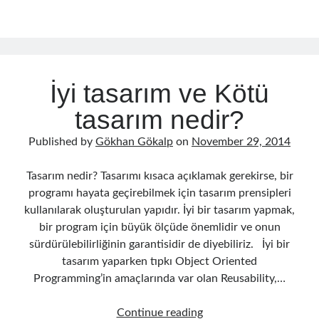
n
w
ce
h
Single
Reduce Security Risks (Policy Enforcement-Automated Governance
with OPA Gatekeeper and Ratify) – Part 2
Responsibility
ke
itt
b
ar
Runtime Governance for AI Agents: Policy-as-Code with OPA - Gökhan
Principle
dI
er
o
e
Gökalp
on
Building an AI Agent in .NET: Deterministic Routing and
(SRP)
Intelligent Search with Microsoft Agent Framework
n
o
DevEx Series 02: From Catalog to Copilots. Boosting Backstage with
İyi tasarım ve Kötü
MCP Server – Gökhan Gökalp
on
DevEx Series 01: Creating Golden
k
Paths with Backstage, Developer Self-Service Without Losing Control
tasarım nedir?
Veronica Zotali
on
Working with Persistent Volumes by Using Azure
Files in Azure Kubernetes Service
Published by
Gökhan Gökalp
on
November 29, 2014
yzb
on
ElasticSearch Serisi 01 – C# ile Index Oluşturmak
Tasarım nedir? Tasarımı kısaca açıklamak gerekirse, bir
programı hayata geçirebilmek için tasarım prensipleri
kullanılarak oluşturulan yapıdır. İyi bir tasarım yapmak,
Tags
bir program için büyük ölçüde önemlidir ve onun
sürdürülebilirliğinin garantisidir de diyebiliriz. İyi bir
.NET
.net 6
.net 5
tasarım yaparken tıpkı Object Oriented
.net core
Programming’in amaçlarında var olan Reusability,…
actor model
asp.net core
İyi
Continue reading