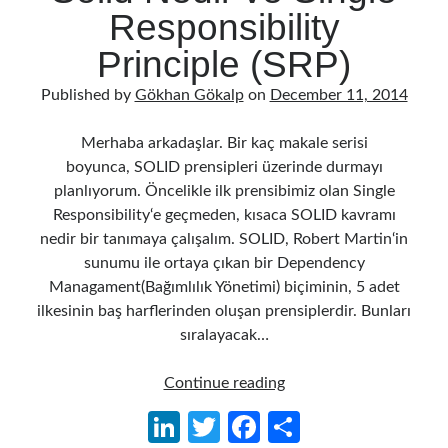
Responsibility
Serverless
(1)
Slides
(10)
Principle (SRP)
SOA
(2)
Tasarım Kalıpları (Design Patterns)
(7)
Published by
Gökhan Gökalp
on
December 11, 2014
Tasarım Prensipleri (Design Principles)
(5)
Test Driven Development
(4)
Merhaba arkadaşlar. Bir kaç makale serisi
Uncategorized
(2)
boyunca, SOLID prensipleri üzerinde durmayı
WPF
(2)
planlıyorum. Öncelikle ilk prensibimiz olan Single
Responsibility‘e geçmeden, kısaca SOLID kavramı
nedir bir tanımaya çalışalım. SOLID, Robert Martin‘in
Comments
sunumu ile ortaya çıkan bir Dependency
Managament(Bağımlılık Yönetimi) biçiminin, 5 adet
3 Core Pillars of AI Agent Access Control | Nordic APIs |
on
Runtime
ilkesinin baş harflerinden oluşan prensiplerdir. Bunları
Governance for AI Agents: Policy-as-Code with OPA
sıralayacak…
Gökhan Gökalp
on
Building an AI Agent in .NET: Deterministic Routing
and Intelligent Search with Microsoft Agent Framework
Kiril
on
Building an AI Agent in .NET: Deterministic Routing and
Solid
Continue reading
Intelligent Search with Microsoft Agent Framework
Nedir
Li
T
Fa
S
Runtime Governance for AI Agents: Policy-as-Code with OPA - Gökhan
ve
Gökalp
on
Securing the Supply Chain of Containerized Applications to