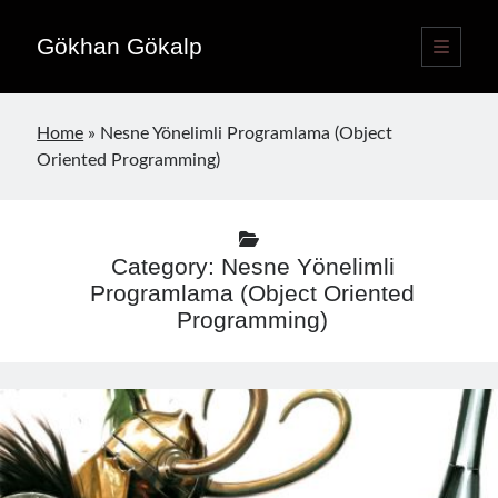
Gökhan Gökalp
open
primary
Sidebar
menu
Language switcher
Home
»
Nesne Yönelimli Programlama (Object
English
EN
Oriented Programming)
Türkçe
TR
Publications
Category:
Nesne Yönelimli
Programlama (Object Oriented
Programming)