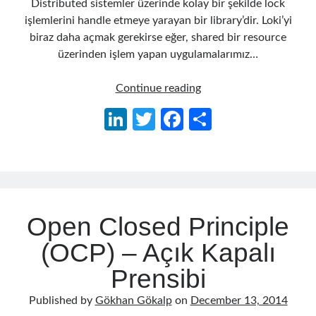
Distributed sistemler üzerinde kolay bir şekilde lock
işlemlerini handle etmeye yarayan bir library’dir. Loki’yi
biraz daha açmak gerekirse eğer, shared bir resource
Follow
üzerinden işlem yapan uygulamalarımız…
Gi
Li
C#
t
n
Continue reading
Loki
H
ke
Li
T
Fa
S
ile
Categories
u
dI
n
w
ce
h
Service
.NET
(46)
Bazlı
b
n
ke
itt
b
ar
.NET Core
(25)
Distributed
dI
er
o
e
Actor Programming Model
(3)
Locking
n
o
AI Agents
(2)
Open Closed Principle
Architectural
(32)
k
ASP.NET Core
(20)
(OCP) – Açık Kapalı
Asp.Net MVC
(1)
Prensibi
Asp.Net Web API
(12)
Aspect Oriented Programming (AOP)
(1)
Published by
Gökhan Gökalp
on
December 13, 2014
Azure
(27)