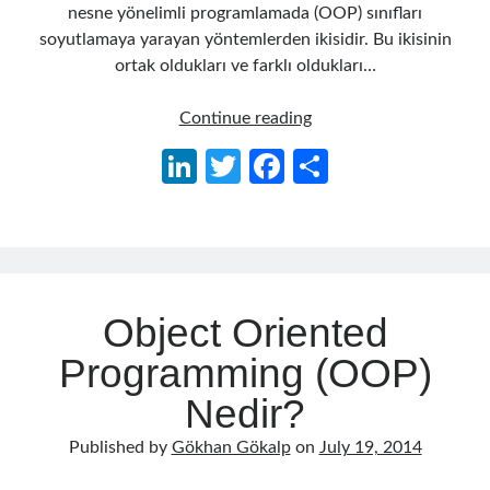
object oriented prensipleri
nesne yönelimli programlamada (OOP) sınıfları
soyutlamaya yarayan yöntemlerden ikisidir. Bu ikisinin
Object Oriented Programming
ortak oldukları ve farklı oldukları…
OOP
OPA
orleans
Abstract
Continue reading
RabbitMQ
platform engineering
ve
Li
T
Fa
S
Interface
resiliency
Saga
serverless
n
w
ce
h
Nedir?
service mesh
Solid
Farkları
ke
itt
b
ar
nelerdir?
dI
er
o
e
n
o
Archives
Object Oriented
k
April 2026
(1)
Programming (OOP)
March 2026
(1)
January 2026
(1)
Nedir?
August 2025
(2)
November 2024
(1)
Published by
Gökhan Gökalp
on
July 19, 2014
June 2024
(1)