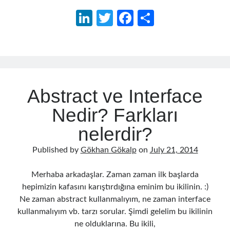
tasarım
asp.net core kubernetes
azure
Li
T
Fa
S
ve
azure kubernetes service
n
w
ce
h
Kötü
azure pipeline
tasarım
ke
itt
b
ar
C#
c# messaging
clean architecture
nedir?
dI
er
o
e
container security
developer experience
n
o
dotnet
docker
devex
Abstract ve Interface
k
dotnet core
dotnetconf
elasticsearch
Nedir? Farkları
event driven
hexagonal architecture
nelerdir?
kubernetes
llm
masstransit
Published by
Gökhan Gökalp
on
July 21, 2014
MicroService
Messaging
Merhaba arkadaşlar. Zaman zaman ilk başlarda
microsoft orleans
hepimizin kafasını karıştırdığına eminim bu ikilinin. :)
Ne zaman abstract kullanmalıyım, ne zaman interface
Nesne Yönelimli Programlama
NLog
kullanmalıyım vb. tarzı sorular. Şimdi gelelim bu ikilinin
OAuth
OAuth 2.0
ne olduklarına. Bu ikili,