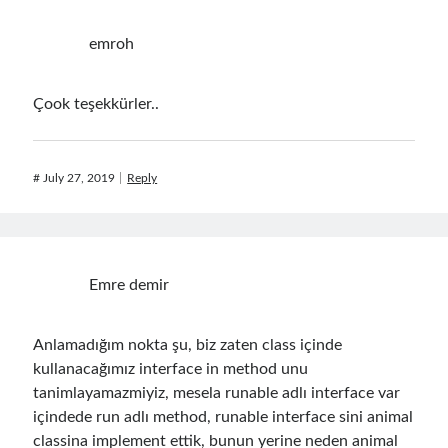
Aspect Oriented Programming (AOP)
(1)
Azure
(27)
emroh
Behavior Driven Development
(1)
CI (Continuous Integration)
(4)
Çook teşekkürler..
Cloud
(3)
Containerizing
(20)
dotnet
(9)
#
July 27, 2019
Reply
GraphQL
(1)
Kurumsal Tasarım Kalıpları (Enterprise Design Patterns)
(2)
Logging
(4)
Messaging
(17)
Microservices
(24)
Emre demir
Nesne Yönelimli Programlama (Object Oriented Programming)
(6)
NoSQL
(2)
Anlamadığım nokta şu, biz zaten class içinde
ORM
(2)
kullanacağımız interface in method unu
Performans (Profiling)
(6)
tanimlayamazmiyiz, mesela runable adlı interface var
Platform Engineering
(2)
içindede run adlı method, runable interface sini animal
RabbitMQ
(9)
classina implement ettik, bunun yerine neden animal
Refactoring
(4)