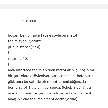
asp.net core
asp.net core kubernetes
azure
azure kubernetes service
azure pipeline
mücteba
C#
c# messaging
clean architecture
hocam ben bir interface e söyle bir metot
container security
developer experience
tanımlayabiliyorum;
dotnet
docker
devex
public int asd(int a)
{
dotnet core
dotnetconf
elasticsearch
return a * 3;
event driven
hexagonal architecture
}
kubernetes
ama interface tanımlanırken metotların içi boş olmalı
llm
masstransit
bir şart olarak söyleniyor. yani compailer hata verir
MicroService
gibi. ama bu şekilde bir metot tanımladığınızda
Messaging
herhangi bir hata almıyorsunuz. Sebebi nedir?.(bu
microsoft orleans
arada bu tanımladığım metodu (interface i) inherit
almış bir classda implement edemiyorum).
Nesne Yönelimli Programlama
NLog
OAuth
OAuth 2.0