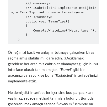
May 2020
(1)
        /// <summary>

        /// ICabrioled'i implemente ettiğimiz 
March 2020
(1)
için TavanTipi methodumuzu tanımlıyoruz.

February 2020
(1)
        /// </summary>

January 2020
(2)
        public void TavanTipi()

December 2019
(1)
        {

            Console.WriteLine("Metal tavan");

October 2019
(1)
        }

August 2019
(1)
    }
July 2019
(1)
June 2019
(2)
Örneğimizi basit ve anlaşılır tutmaya çalışırken biraz
May 2019
(1)
saçmalamış olabilirim, idare edin. :) Açıklamak
April 2019
(3)
gerekirse her aracımız cabriolet olamayacağı için bunu
March 2019
(1)
interface olarak tanımlamıştık. “
Ferrari
” gibi bir
January 2019
(1)
aracımızı varsaydık ve buna “
ICabrioled
” interface’imizi
December 2018
(3)
implemente ettik.
September 2018
(1)
June 2018
(1)
Ne demiştik? Interface’ler içerisine kod parçacıkları
April 2018
(1)
yazılmaz, sadece method tanımları bulunur. Bunuda
February 2018
(1)
gösterebilmek amaçlı sadece “
TavanTipi
” isminde bir
January 2018
(1)