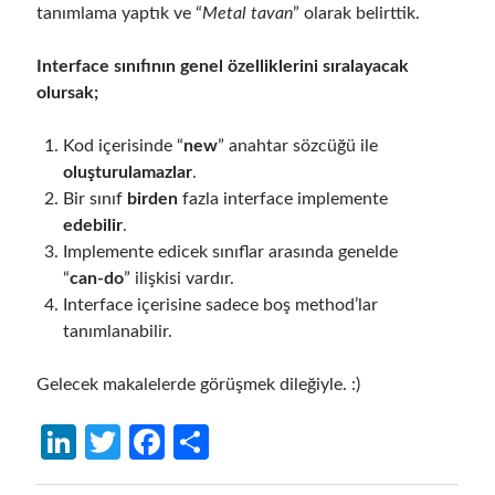
tanımlama yaptık ve “
Metal tavan
” olarak belirttik.
December 2017
(1)
November 2017
(1)
Interface sınıfının genel özelliklerini sıralayacak
October 2017
(1)
olursak;
September 2017
(2)
July 2017
(1)
Kod içerisinde “
new
” anahtar sözcüğü ile
June 2017
(2)
oluşturulamazlar
.
May 2017
(4)
Bir sınıf
birden
fazla interface implemente
April 2017
(2)
edebilir
.
March 2017
(1)
Implemente edicek sınıflar arasında genelde
February 2017
(1)
“
can-do
” ilişkisi vardır.
January 2017
(3)
Interface içerisine sadece boş method’lar
November 2016
(1)
tanımlanabilir.
October 2016
(5)
September 2016
(4)
Gelecek makalelerde görüşmek dileğiyle. :)
August 2016
(4)
July 2016
(2)
Li
T
Fa
S
June 2016
(1)
n
w
ce
h
May 2016
(2)