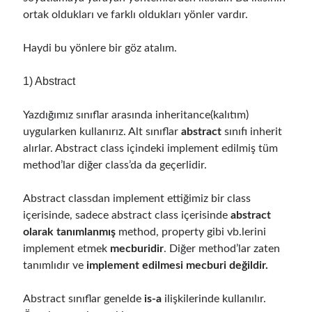
ortak oldukları ve farklı oldukları yönler vardır.
Follow
Haydi bu yönlere bir göz atalım.
Gi
Li
1) Abstract
t
n
H
ke
Yazdığımız sınıflar arasında inheritance(kalıtım)
Categories
u
dI
uygularken kullanırız. Alt sınıflar
abstract
sınıfı inherit
alırlar. Abstract class içindeki implement edilmiş tüm
.NET
(46)
b
n
method’lar diğer class’da da geçerlidir.
.NET Core
(25)
Actor Programming Model
(3)
Abstract classdan implement ettiğimiz bir class
AI Agents
(2)
içerisinde, sadece abstract class içerisinde
abstract
Architectural
(32)
olarak tanımlanmış
method, property gibi vb.lerini
ASP.NET Core
(20)
implement etmek
mecburidir
. Diğer method’lar zaten
Asp.Net MVC
(1)
tanımlıdır ve
implement edilmesi mecburi değildir.
Asp.Net Web API
(12)
Aspect Oriented Programming (AOP)
(1)
Abstract sınıflar genelde
is-a
ilişkilerinde kullanılır.
Azure
(27)