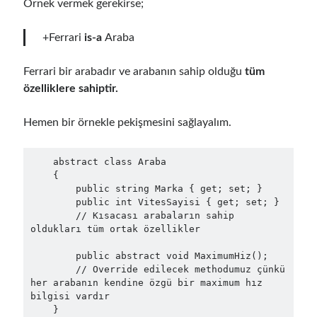
Örnek vermek gerekirse;
Behavior Driven Development
(1)
CI (Continuous Integration)
(4)
+Ferrari
is-a
Araba
Cloud
(3)
Containerizing
(20)
Ferrari bir arabadır ve arabanın sahip olduğu
tüm
dotnet
(9)
özelliklere sahiptir.
GraphQL
(1)
Kurumsal Tasarım Kalıpları (Enterprise Design Patterns)
(2)
Hemen bir örnekle pekişmesini sağlayalım.
Logging
(4)
Messaging
(17)
Microservices
(24)
    abstract class Araba

    {

Nesne Yönelimli Programlama (Object Oriented Programming)
(6)
        public string Marka { get; set; }

NoSQL
(2)
        public int VitesSayisi { get; set; }

ORM
(2)
        // Kısacası arabaların sahip 
Performans (Profiling)
(6)
oldukları tüm ortak özellikler

Platform Engineering
(2)
        public abstract void MaximumHiz();

RabbitMQ
(9)
        // Override edilecek methodumuz çünkü 
Refactoring
(4)
her arabanın kendine özgü bir maximum hız 
Search Engine
(7)
bilgisi vardır

    }

Seminar
(8)