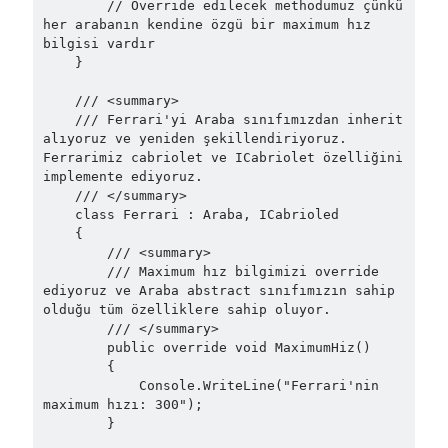
March 2024
(1)
        // Override edilecek methodumuz çünkü 
her arabanın kendine özgü bir maximum hız 
November 2023
(1)
bilgisi vardır

March 2023
(2)
    }

February 2023
(1)
November 2022
(1)
    /// <summary>

    /// Ferrari'yi Araba sınıfımızdan inherit 
October 2022
(1)
alıyoruz ve yeniden şekillendiriyoruz. 
July 2022
(1)
Ferrarimiz cabriolet ve ICabriolet özelliğini 
March 2022
(1)
implemente ediyoruz.

February 2022
(1)
    /// </summary>

    class Ferrari : Araba, ICabrioled

December 2021
(1)
    {

September 2021
(1)
        /// <summary>

July 2021
(1)
        /// Maximum hız bilgimizi override 
ediyoruz ve Araba abstract sınıfımızın sahip 
April 2021
(1)
olduğu tüm özelliklere sahip oluyor.

February 2021
(1)
        /// </summary>

January 2021
(1)
        public override void MaximumHiz()

November 2020
(1)
        {

            Console.WriteLine("Ferrari'nin 
October 2020
(1)
maximum hızı: 300");

July 2020
(1)
        }

June 2020
(1)