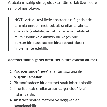
Reduce Security Risks (Policy Enforcement-Automated Governance
Arabaların sahip olmuş oldukları tüm ortak özelliklere
with OPA Gatekeeper and Ratify) – Part 2
sahip olmuş oluyor.
Runtime Governance for AI Agents: Policy-as-Code with OPA - Gökhan
Gökalp
on
Building an AI Agent in .NET: Deterministic Routing and
NOT
:
virtual
keyi ilede abstract sınıf içerisinde
Intelligent Search with Microsoft Agent Framework
tanımlanmış bir method, alt sınıflar tarafından
DevEx Series 02: From Catalog to Copilots. Boosting Backstage with
MCP Server – Gökhan Gökalp
on
DevEx Series 01: Creating Golden
override
(ezilebilir) edilebilir hale getirebilmek
Paths with Backstage, Developer Self-Service Without Losing Control
mümkündür ve aklımızın bir köşesinde
Veronica Zotali
on
Working with Persistent Volumes by Using Azure
dursun bir class sadece
bir
abstract class’ı
Files in Azure Kubernetes Service
implemente edebilir.
yzb
on
ElasticSearch Serisi 01 – C# ile Index Oluşturmak
Abstract sınıfın genel özelliklerini sıralayacak olursak;
Kod içerisinde “
new
” anahtar sözcüğü ile
Tags
oluşturulamazlar
.
Bir sınıf sadece
bir
abstract sınıfı inherit alabilir.
.NET
.net 6
.net 5
Inherit alıcak sınıflar arasında genelde “
is-a
”
.net core
actor model
ilişkisi vardır.
Abstract sınıfda method ve değişkenler
asp.net core
tanımlanabilir.