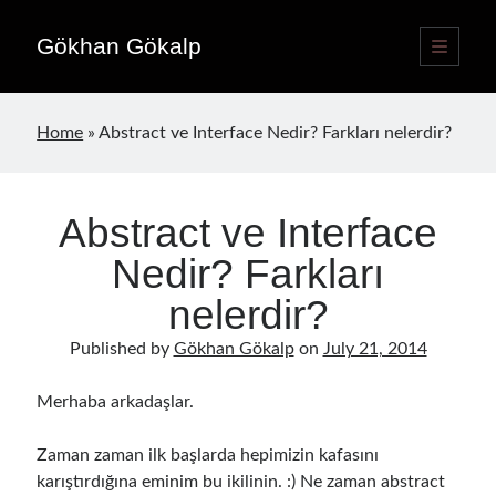
Gökhan Gökalp
open
primary
Sidebar
menu
Language switcher
Home
»
Abstract ve Interface Nedir? Farkları nelerdir?
English
EN
Türkçe
TR
Abstract ve Interface
Publications
Nedir? Farkları
nelerdir?
Published by
Gökhan Gökalp
on
July 21, 2014
Merhaba arkadaşlar.
Zaman zaman ilk başlarda hepimizin kafasını
karıştırdığına eminim bu ikilinin. :) Ne zaman abstract