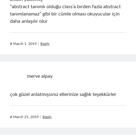
September 2014
(1)
“abstract tanımlı olduğu class’a bırden fazla abstract
July 2014
(4)
tanımlanamaz” gibi bir cümle olması okuyucular için
daha anlaşılır olur
Search
#
March 1, 2019
Reply
Categories
merve alpay
.NET
(46)
.NET Core
(25)
çok güzel anlatmışsınız ellerinize sağlık teşekkürler
Actor Programming Model
(3)
AI Agents
(2)
Architectural
(32)
#
March 21, 2019
Reply
ASP.NET Core
(20)
Asp.Net MVC
(1)
Asp.Net Web API
(12)