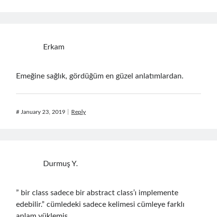
September 2016
(4)
August 2016
(4)
July 2016
(2)
June 2016
(1)
Erkam
May 2016
(2)
March 2016
(1)
Emeğine sağlık, gördüğüm en güzel anlatımlardan.
February 2016
(2)
January 2016
(1)
December 2015
(1)
#
January 23, 2019
Reply
November 2015
(2)
October 2015
(1)
September 2015
(3)
August 2015
(1)
July 2015
(6)
Durmuş Y.
June 2015
(6)
May 2015
(1)
” bir class sadece bir abstract class’ı implemente
December 2014
(2)
edebilir.” cümledeki sadece kelimesi cümleye farklı
November 2014
(1)
anlam yüklemiş