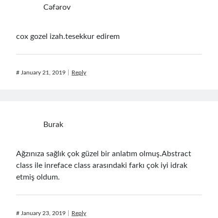
Cəfərov
December 2018
(3)
September 2018
(1)
June 2018
(1)
cox gozel izah.tesekkur edirem
April 2018
(1)
February 2018
(1)
January 2018
(1)
#
January 21, 2019
Reply
December 2017
(1)
November 2017
(1)
October 2017
(1)
September 2017
(2)
Burak
July 2017
(1)
June 2017
(2)
May 2017
(4)
Ağzınıza sağlık çok güzel bir anlatım olmuş.Abstract
April 2017
(2)
class ile inreface class arasındaki farkı çok iyi idrak
March 2017
(1)
etmiş oldum.
February 2017
(1)
January 2017
(3)
November 2016
(1)
#
January 23, 2019
Reply
October 2016
(5)