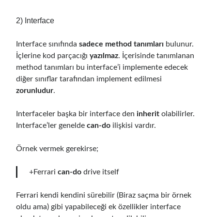
asp.net core kubernetes
azure
2) Interface
azure kubernetes service
azure pipeline
Interface sınıfında
sadece method tanımları
bulunur.
C#
c# messaging
clean architecture
İçlerine kod parçacığı
yazılmaz
. İçerisinde tanımlanan
container security
developer experience
method tanımları bu interface’i implemente edecek
dotnet
docker
diğer sınıflar tarafından implement edilmesi
devex
zorunludur
.
dotnet core
dotnetconf
elasticsearch
Interfaceler başka bir interface den
inherit
olabilirler.
event driven
hexagonal architecture
Interface’ler genelde
can-do
ilişkisi vardır.
kubernetes
llm
masstransit
Örnek vermek gerekirse;
MicroService
Messaging
+Ferrari
can-do
drive itself
microsoft orleans
Nesne Yönelimli Programlama
NLog
Ferrari kendi kendini sürebilir (Biraz saçma bir örnek
OAuth
OAuth 2.0
oldu ama) gibi yapabileceği ek özellikler interface