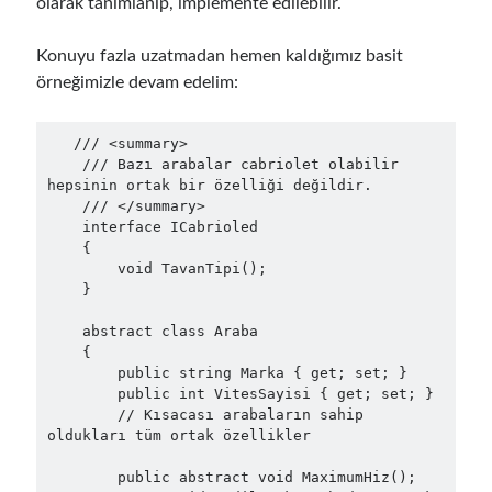
olarak tanımlanıp, implemente edilebilir.
object oriented prensipleri
Object Oriented Programming
Konuyu fazla uzatmadan hemen kaldığımız basit
örneğimizle devam edelim:
OOP
OPA
orleans
RabbitMQ
platform engineering
   /// <summary>

    /// Bazı arabalar cabriolet olabilir 
resiliency
Saga
serverless
hepsinin ortak bir özelliği değildir.

    /// </summary>

service mesh
Solid
    interface ICabrioled

    {

        void TavanTipi();

    }

Archives
    abstract class Araba

April 2026
(1)
    {

March 2026
(1)
        public string Marka { get; set; }

January 2026
(1)
        public int VitesSayisi { get; set; }

        // Kısacası arabaların sahip 
August 2025
(2)
oldukları tüm ortak özellikler

November 2024
(1)
June 2024
(1)
        public abstract void MaximumHiz();
