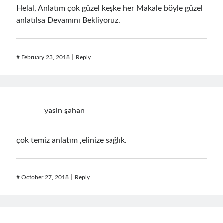
February 2021
(1)
Helal, Anlatım çok güzel keşke her Makale böyle güzel
January 2021
(1)
anlatılsa Devamını Bekliyoruz.
November 2020
(1)
October 2020
(1)
July 2020
(1)
#
February 23, 2018
Reply
June 2020
(1)
May 2020
(1)
March 2020
(1)
February 2020
(1)
yasin şahan
January 2020
(2)
December 2019
(1)
October 2019
(1)
çok temiz anlatım ,elinize sağlık.
August 2019
(1)
July 2019
(1)
June 2019
(2)
#
October 27, 2018
Reply
May 2019
(1)
April 2019
(3)
March 2019
(1)
January 2019
(1)