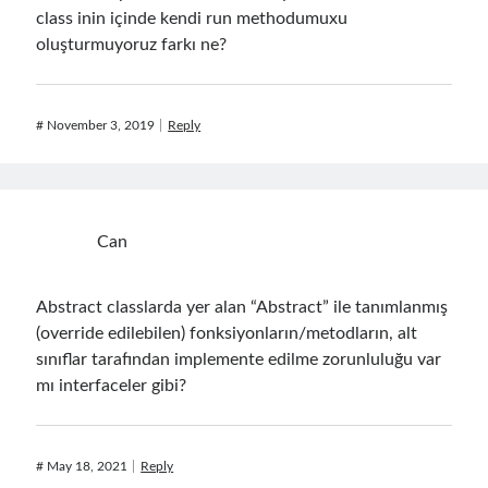
class inin içinde kendi run methodumuxu
Search Engine
(7)
oluşturmuyoruz farkı ne?
Seminar
(8)
Serverless
(1)
Slides
(10)
#
November 3, 2019
Reply
SOA
(2)
Tasarım Kalıpları (Design Patterns)
(7)
Tasarım Prensipleri (Design Principles)
(5)
Test Driven Development
(4)
Uncategorized
(2)
Can
WPF
(2)
Abstract classlarda yer alan “Abstract” ile tanımlanmış
(override edilebilen) fonksiyonların/metodların, alt
sınıflar tarafından implemente edilme zorunluluğu var
Tags
mı interfaceler gibi?
.NET
.net 6
.net 5
.net core
actor model
#
May 18, 2021
Reply