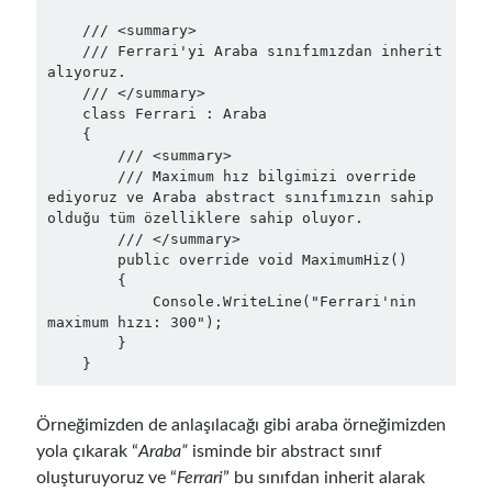
Serverless
(1)
    /// <summary>

Slides
(10)
    /// Ferrari'yi Araba sınıfımızdan inherit 
alıyoruz.

SOA
(2)
    /// </summary>

Tasarım Kalıpları (Design Patterns)
(7)
    class Ferrari : Araba

Tasarım Prensipleri (Design Principles)
(5)
    {

Test Driven Development
(4)
        /// <summary>

        /// Maximum hız bilgimizi override 
Uncategorized
(2)
ediyoruz ve Araba abstract sınıfımızın sahip 
WPF
(2)
olduğu tüm özelliklere sahip oluyor.

        /// </summary>

        public override void MaximumHiz()

        {

Comments
            Console.WriteLine("Ferrari'nin 
maximum hızı: 300");

3 Core Pillars of AI Agent Access Control | Nordic APIs |
on
Runtime
        }

Governance for AI Agents: Policy-as-Code with OPA
    }
Gökhan Gökalp
on
Building an AI Agent in .NET: Deterministic Routing
and Intelligent Search with Microsoft Agent Framework
Kiril
on
Building an AI Agent in .NET: Deterministic Routing and
Örneğimizden de anlaşılacağı gibi araba örneğimizden
Intelligent Search with Microsoft Agent Framework
yola çıkarak “
Araba”
isminde bir abstract sınıf
Runtime Governance for AI Agents: Policy-as-Code with OPA - Gökhan
oluşturuyoruz ve “
Ferrari
” bu sınıfdan inherit alarak
Gökalp
on
Securing the Supply Chain of Containerized Applications to