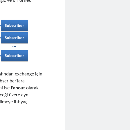
ğiz ve bir örnek
afından exchange için
scriber’lara
ni ise
Fanout
olarak
ceği üzere aynı
dilmeye ihtiyaç