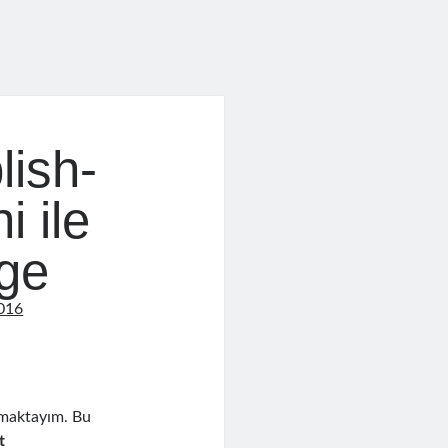
ish-
i ile
ge
2016
şmaktayım. Bu
t