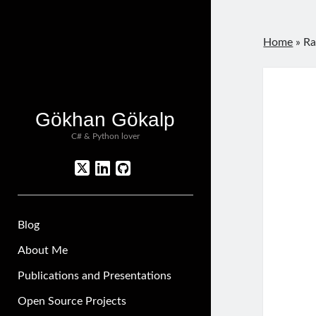
Home
»
Ra
Gökhan Gökalp
C# & Python lover
twitter
linkedin
github
Blog
About Me
Publications and Presentations
Open Source Projects