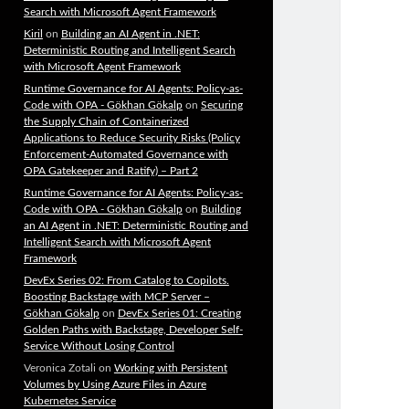
Search with Microsoft Agent Framework
Kiril
on
Building an AI Agent in .NET:
Deterministic Routing and Intelligent Search
with Microsoft Agent Framework
Runtime Governance for AI Agents: Policy-as-
Code with OPA - Gökhan Gökalp
on
Securing
the Supply Chain of Containerized
Applications to Reduce Security Risks (Policy
Enforcement-Automated Governance with
OPA Gatekeeper and Ratify) – Part 2
Runtime Governance for AI Agents: Policy-as-
Code with OPA - Gökhan Gökalp
on
Building
an AI Agent in .NET: Deterministic Routing and
Intelligent Search with Microsoft Agent
Framework
DevEx Series 02: From Catalog to Copilots.
Boosting Backstage with MCP Server –
Gökhan Gökalp
on
DevEx Series 01: Creating
Golden Paths with Backstage, Developer Self-
Service Without Losing Control
Veronica Zotali
on
Working with Persistent
Volumes by Using Azure Files in Azure
Kubernetes Service