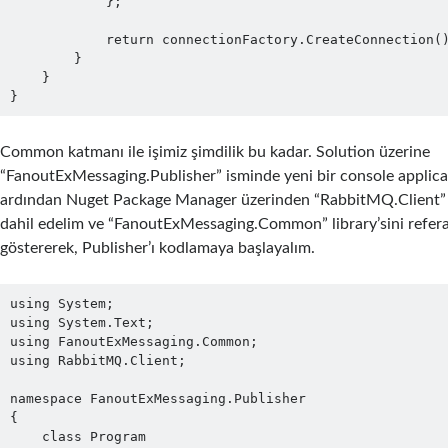
            };

            return connectionFactory.CreateConnection();

        }

    }

}
Common katmanı ile işimiz şimdilik bu kadar. Solution üzerine
“FanoutExMessaging.Publisher” isminde yeni bir console applica
ardından Nuget Package Manager üzerinden “RabbitMQ.Client” 
dahil edelim ve “FanoutExMessaging.Common” library’sini refer
göstererek, Publisher’ı kodlamaya başlayalım.
using System;

using System.Text;

using FanoutExMessaging.Common;

using RabbitMQ.Client;

namespace FanoutExMessaging.Publisher

{

    class Program
