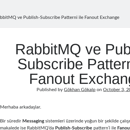
bbitMQ ve Publish-Subscribe Patterni ile Fanout Exchange
RabbitMQ ve Publ
Subscribe Pattern
Fanout Exchan
Published by
Gökhan Gökalp
on
October 3, 
Merhaba arkadaşlar.
Bir süredir
Messaging
sistemleri üzerinde yoğun bir şekilde çalı
makalede ise RabbitMQ’da
Publish-Subscribe
pattern’i ile
Fanou