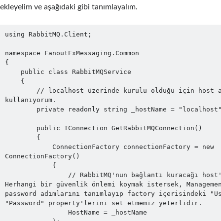
ekleyelim ve aşağıdaki gibi tanımlayalım.
using RabbitMQ.Client;

namespace FanoutExMessaging.Common

{

    public class RabbitMQService

    {

        // localhost üzerinde kurulu olduğu için host adresi olarak bunu 
kullanıyorum.

        private readonly string _hostName = "localhost";

        public IConnection GetRabbitMQConnection()

        {

            ConnectionFactory connectionFactory = new 
ConnectionFactory()

            {

                // RabbitMQ'nun bağlantı kuracağı host'u tanımlıyoruz. 
Herhangi bir güvenlik önlemi koymak istersek, Managemen
password adımlarını tanımlayıp factory içerisindeki "Us
"Password" property'lerini set etmemiz yeterlidir.

                HostName = _hostName
