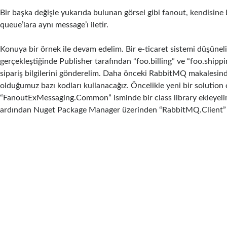
Bir başka değişle yukarıda bulunan görsel gibi fanout, kendisine 
queue’lara aynı message’ı iletir.
Konuya bir örnek ile devam edelim. Bir e-ticaret sistemi düşüneli
gerçekleştiğinde Publisher tarafından “foo.billing” ve “foo.shipp
sipariş bilgilerini gönderelim. Daha önceki RabbitMQ makalesind
olduğumuz bazı kodları kullanacağız. Öncelikle yeni bir solution 
“FanoutExMessaging.Common” isminde bir class library ekleyeli
ardından Nuget Package Manager üzerinden “RabbitMQ.Client” p