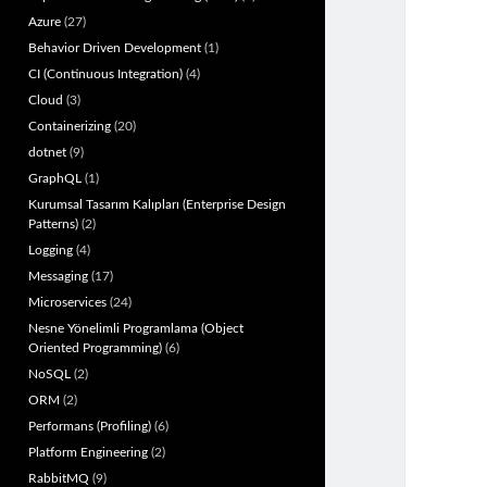
Azure
(27)
Behavior Driven Development
(1)
CI (Continuous Integration)
(4)
Cloud
(3)
Containerizing
(20)
dotnet
(9)
GraphQL
(1)
Kurumsal Tasarım Kalıpları (Enterprise Design
Patterns)
(2)
Logging
(4)
Messaging
(17)
Microservices
(24)
Nesne Yönelimli Programlama (Object
Oriented Programming)
(6)
NoSQL
(2)
ORM
(2)
Performans (Profiling)
(6)
Platform Engineering
(2)
RabbitMQ
(9)