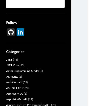
Follow
Gi
Li
t
n
H
ke
Categories
u
dI
.NET
(46)
b
n
.NET Core
(25)
Actor Programming Model
(3)
AI Agents
(2)
Architectural
(32)
ASP.NET Core
(20)
Asp.Net MVC
(1)
Asp.Net Web API
(12)
Aspect Oriented Programming (AOP)
(1)