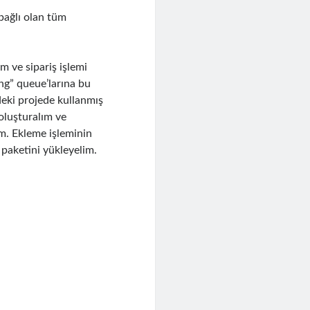
bağlı olan tüm
m ve sipariş işlemi
ing” queue’larına bu
eki projede kullanmış
oluşturalım ve
m. Ekleme işleminin
aketini yükleyelim.