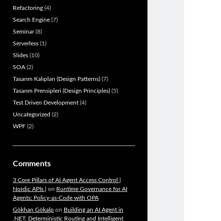
Refactoring
(4)
Search Engine
(7)
Seminar
(8)
Serverless
(1)
Slides
(10)
SOA
(2)
Tasarım Kalıpları (Design Patterns)
(7)
Tasarım Prensipleri (Design Principles)
(5)
Test Driven Development
(4)
Uncategorized
(2)
WPF
(2)
Comments
3 Core Pillars of AI Agent Access Control |
Nordic APIs |
on
Runtime Governance for AI
Agents: Policy-as-Code with OPA
Gökhan Gökalp
on
Building an AI Agent in
.NET: Deterministic Routing and Intelligent