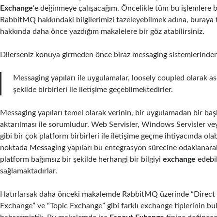
Exchange
‘e değinmeye çalışacağım. Öncelikle tüm bu işlemlere
RabbitMQ hakkındaki bilgilerimizi tazeleyebilmek adına,
buraya
hakkında daha önce yazdığım makalelere bir göz atabilirsiniz.
Dilerseniz konuya girmeden önce biraz messaging sistemlerinde
Messaging yapıları ile uygulamalar, loosely coupled olarak a
şekilde birbirleri ile iletişime geçebilmektedirler.
Messaging yapıları temel olarak verinin, bir uygulamadan bir b
aktarılması ile sorumludur. Web Servisler, Windows Servisler 
gibi bir çok platform birbirleri ile iletişime geçme ihtiyacında olabi
noktada Messaging yapıları bu entegrasyon sürecine odaklanara
platform bağımsız bir şekilde herhangi bir bilgiyi
exchange
edebil
sağlamaktadırlar.
Hatırlarsak daha önceki makalemde RabbitMQ üzerinde “Direct 
Exchange” ve “Topic Exchange” gibi farklı exchange tiplerinin 