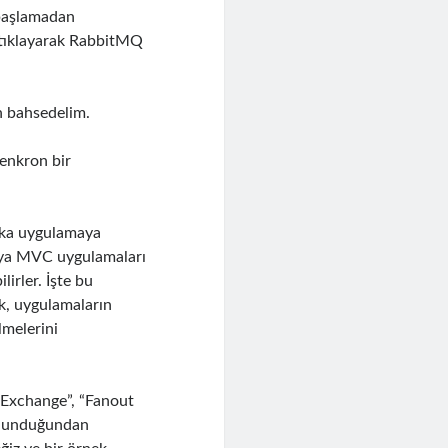
 başlamadan
tıklayarak RabbitMQ
n bahsedelim.
senkron bir
aşka uygulamaya
veya MVC uygulamaları
lirler. İşte bu
k, uygulamaların
melerini
Exchange”, “Fanout
bulunduğundan