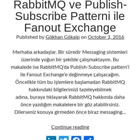
RabbitMQ ve Publish-
k
Subscribe Patterni ile
Follow
Fanout Exchange
Gi
Li
Published by
Gökhan Gökalp
on
October 3, 2016
t
n
H
ke
Merhaba arkadaşlar. Bir süredir Messaging sistemleri
Categories
u
dI
üzerinde yoğun bir şekilde çalışmaktayım. Bu
makalede ise RabbitMQ’da Publish-Subscribe pattern’i
.NET
(46)
b
n
ile Fanout Exchange‘e değinmeye çalışacağım.
.NET Core
(25)
Öncelikle tüm bu işlemlere başlamadan RabbitMQ
Actor Programming Model
(3)
hakkındaki bilgilerimizi tazeleyebilmek
AI Agents
(2)
adına, buraya tıklayarak RabbitMQ hakkında daha
Architectural
(32)
önce yazdığım makalelere bir göz atabilirsiniz.
ASP.NET Core
(20)
Dilerseniz konuya girmeden önce biraz messaging…
Asp.Net MVC
(1)
Asp.Net Web API
(12)
RabbitMQ
Continue reading
Aspect Oriented Programming (AOP)
(1)
ve
Azure
(27)