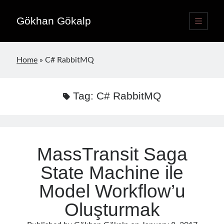
Gökhan Gökalp
open
primary
Sidebar
menu
Language switcher
Home
»
C# RabbitMQ
English
EN
Türkçe
TR
Tag:
C# RabbitMQ
Publications
MassTransit Saga
State Machine ile
Model Workflow’u
Oluşturmak