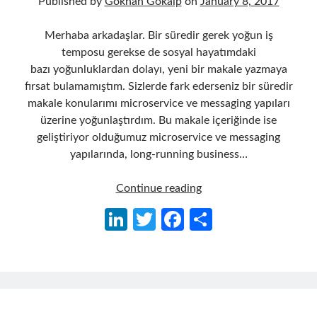
Published by
Gökhan Gökalp
on
January 8, 2017
Merhaba arkadaşlar. Bir süredir gerek yoğun iş
temposu gerekse de sosyal hayatımdaki
bazı yoğunluklardan dolayı, yeni bir makale yazmaya
fırsat bulamamıştım. Sizlerde fark ederseniz bir süredir
makale konularımı microservice ve messaging yapıları
üzerine yoğunlaştırdım. Bu makale içeriğinde ise
geliştiriyor olduğumuz microservice ve messaging
yapılarında, long-running business…
MassTransit
Continue reading
Saga
Li
T
Fa
S
State
n
w
ce
h
Machine
ile
ke
itt
b
ar
Model
dI
er
o
e
Workflow’u
n
o
Oluşturmak