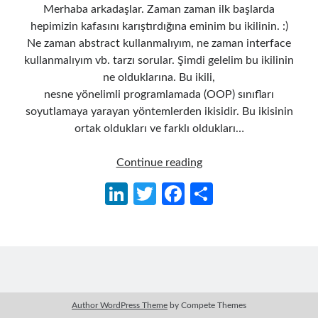
Merhaba arkadaşlar. Zaman zaman ilk başlarda
hepimizin kafasını karıştırdığına eminim bu ikilinin. :)
Ne zaman abstract kullanmalıyım, ne zaman interface
kullanmalıyım vb. tarzı sorular. Şimdi gelelim bu ikilinin
ne olduklarına. Bu ikili,
nesne yönelimli programlamada (OOP) sınıfları
soyutlamaya yarayan yöntemlerden ikisidir. Bu ikisinin
ortak oldukları ve farklı oldukları…
Abstract
Continue reading
ve
Li
T
Fa
S
Interface
n
w
ce
h
Nedir?
Farkları
ke
itt
b
ar
nelerdir?
dI
er
o
e
n
o
k
Author WordPress Theme
by Compete Themes